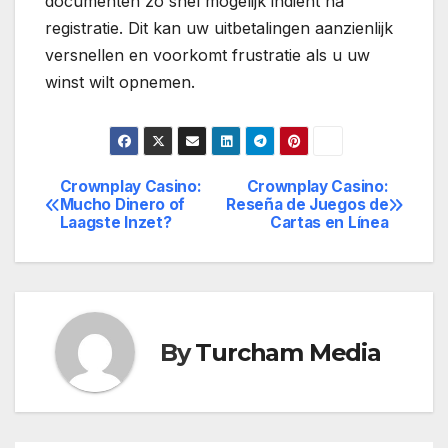
documenten zo snel mogelijk indient na
registratie. Dit kan uw uitbetalingen aanzienlijk
versnellen en voorkomt frustratie als u uw
winst wilt opnemen.
Crownplay Casino:
Crownplay Casino:
Post
Mucho Dinero of
Reseña de Juegos de
Laagste Inzet?
Cartas en Línea
navigation
By
Turcham Media