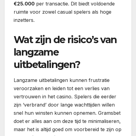
€25.000
per transactie. Dit biedt voldoende
ruimte voor zowel casual spelers als hoge
inzetters.
Wat zijn de risico’s van
langzame
uitbetalingen?
Langzame uitbetalingen kunnen frustratie
veroorzaken en leiden tot een verlies van
vertrouwen in het casino. Spelers die eerder
zijn ‘verbrand’ door lange wachttijden willen
snel hun winsten kunnen opnemen. Gramsbet
doet er alles aan om deze tijd te minimaliseren,
maar het is altijd goed om voorbereid te zijn op