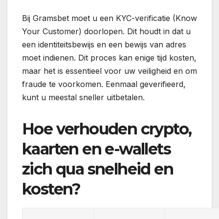
Bij Gramsbet moet u een KYC-verificatie (Know
Your Customer) doorlopen. Dit houdt in dat u
een identiteitsbewijs en een bewijs van adres
moet indienen. Dit proces kan enige tijd kosten,
maar het is essentieel voor uw veiligheid en om
fraude te voorkomen. Eenmaal geverifieerd,
kunt u meestal sneller uitbetalen.
Hoe verhouden crypto,
kaarten en e-wallets
zich qua snelheid en
kosten?