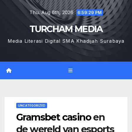
Skip
Thu. Aug 6th, 2026
to
6:59:30 PM
content
TURCHAM MEDIA
Media Literasi Digital SMA Khadijah Surabaya
UNCATEGORIZED
Gramsbet casino
en
de wereld van esports