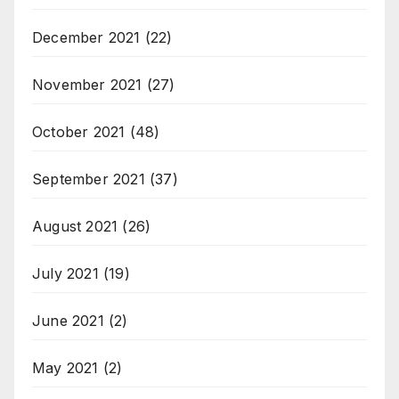
December 2021
(22)
November 2021
(27)
October 2021
(48)
September 2021
(37)
August 2021
(26)
July 2021
(19)
June 2021
(2)
May 2021
(2)