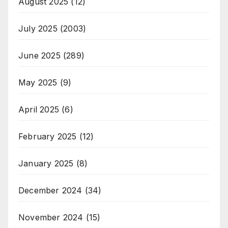
August 2025
(12)
July 2025
(2003)
June 2025
(289)
May 2025
(9)
April 2025
(6)
February 2025
(12)
January 2025
(8)
December 2024
(34)
November 2024
(15)