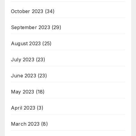
October 2023
(34)
September 2023
(29)
August 2023
(25)
July 2023
(23)
June 2023
(23)
May 2023
(18)
April 2023
(3)
March 2023
(8)