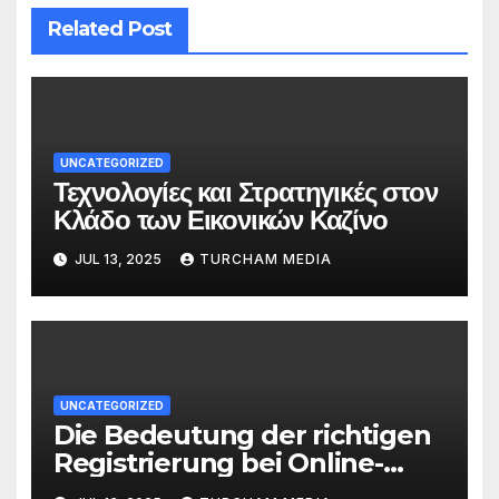
Related Post
UNCATEGORIZED
Τεχνολογίες και Στρατηγικές στον
Κλάδο των Εικονικών Καζίνο
JUL 13, 2025
TURCHAM MEDIA
UNCATEGORIZED
Die Bedeutung der richtigen
Registrierung bei Online-
Plattformen