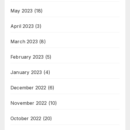
May 2023
(18)
April 2023
(3)
March 2023
(8)
February 2023
(5)
January 2023
(4)
December 2022
(6)
November 2022
(10)
October 2022
(20)