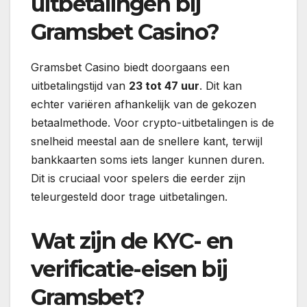
uitbetalingen bij
Gramsbet Casino?
Gramsbet Casino biedt doorgaans een
uitbetalingstijd van
23 tot 47 uur
. Dit kan
echter variëren afhankelijk van de gekozen
betaalmethode. Voor crypto-uitbetalingen is de
snelheid meestal aan de snellere kant, terwijl
bankkaarten soms iets langer kunnen duren.
Dit is cruciaal voor spelers die eerder zijn
teleurgesteld door trage uitbetalingen.
Wat zijn de KYC- en
verificatie-eisen bij
Gramsbet?