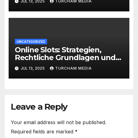
JUL 13, 2025
TURCHAM MEDIA
UNCATEGORIZED
Online Slots: Strategien,
Rechtliche Grundlagen und
Spielinhalte
JUL 13, 2025
TURCHAM MEDIA
Leave a Reply
Your email address will not be published.
Required fields are marked
*