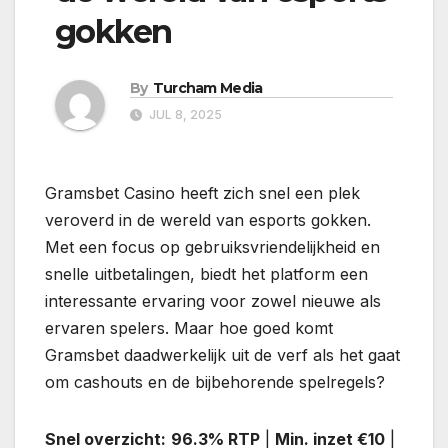
gokken
By
Turcham Media
JUL 8, 2025
Gramsbet Casino heeft zich snel een plek
veroverd in de wereld van esports gokken.
Met een focus op gebruiksvriendelijkheid en
snelle uitbetalingen, biedt het platform een
interessante ervaring voor zowel nieuwe als
ervaren spelers. Maar hoe goed komt
Gramsbet daadwerkelijk uit de verf als het gaat
om cashouts en de bijbehorende spelregels?
Snel overzicht:
96.3% RTP
|
Min. inzet €10
|