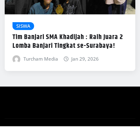
SISWA
Tim Banjari SMA Khadijah : Raih Juara 2
Lomba Banjari Tingkat se-Surabaya!
Turcham Media
Jan 29, 2026
Copyright © 2026 | Powered by
WordPress
|
News
Mart
by ThemeArile