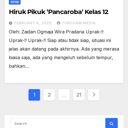
OPINI
Hiruk Pikuk ‘Pancaroba’ Kelas 12
FEBRUARY 9, 2025
TURCHAM MEDIA
Oleh: Zaidan Ogmaja Wira Pradana Uprak-!!
Uprak-!! Uprak-!! Siap atau tidak siap, situasi ini
jelas akan datang pada akhirnya. Ada yang merasa
biasa saja, ada yang mengeluh sebelum tempur,
bahkan…
Posts
1
2
…
21
pagination