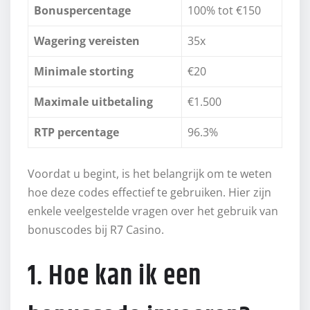
Bonuspercentage
100% tot €150
Wagering vereisten
35x
Minimale storting
€20
Maximale uitbetaling
€1.500
RTP percentage
96.3%
Voordat u begint, is het belangrijk om te weten
hoe deze codes effectief te gebruiken. Hier zijn
enkele veelgestelde vragen over het gebruik van
bonuscodes bij R7 Casino.
1. Hoe kan ik een