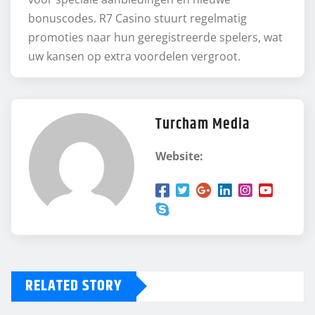
bonuscodes. R7 Casino stuurt regelmatig
promoties naar hun geregistreerde spelers, wat
uw kansen op extra voordelen vergroot.
Turcham Media
Website:
RELATED STORY