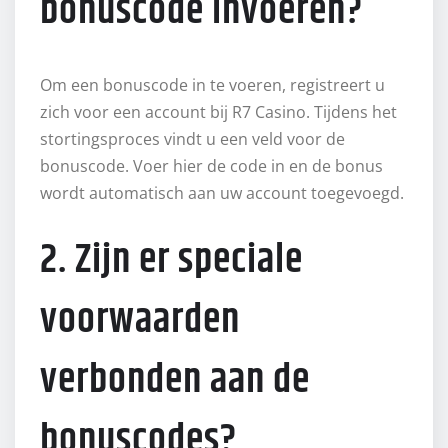
bonuscode invoeren?
Om een bonuscode in te voeren, registreert u
zich voor een account bij R7 Casino. Tijdens het
stortingsproces vindt u een veld voor de
bonuscode. Voer hier de code in en de bonus
wordt automatisch aan uw account toegevoegd.
2. Zijn er speciale
voorwaarden
verbonden aan de
bonuscodes?