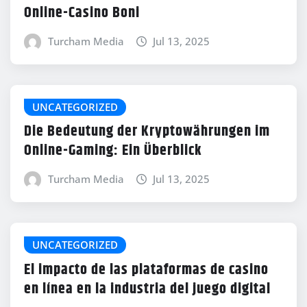
Online-Casino Boni
Turcham Media
Jul 13, 2025
UNCATEGORIZED
Die Bedeutung der Kryptowährungen im
Online-Gaming: Ein Überblick
Turcham Media
Jul 13, 2025
UNCATEGORIZED
El impacto de las plataformas de casino
en línea en la industria del juego digital