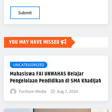
YOU MAY HAVE MISSED
UNCATEGORIZED
Mahasiswa FAI UNWAHAS Belajar
Pengelolaan Pendidikan di SMA Khadijah
Turcham Media
Aug 7, 2026