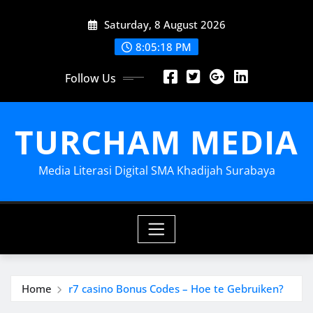
Skip
Saturday, 8 August 2026
to
content
8:05:18 PM
Follow Us
TURCHAM MEDIA
Media Literasi Digital SMA Khadijah Surabaya
Home
r7 casino
Bonus Codes – Hoe te Gebruiken?