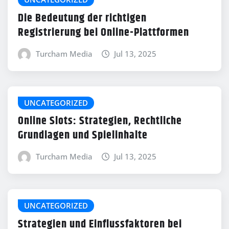
Die Bedeutung der richtigen
Registrierung bei Online-Plattformen
Turcham Media
Jul 13, 2025
UNCATEGORIZED
Online Slots: Strategien, Rechtliche
Grundlagen und Spielinhalte
Turcham Media
Jul 13, 2025
UNCATEGORIZED
Strategien und Einflussfaktoren bei