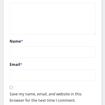
Name
*
Email
*
Save my name, email, and website in this
browser for the next time I comment.