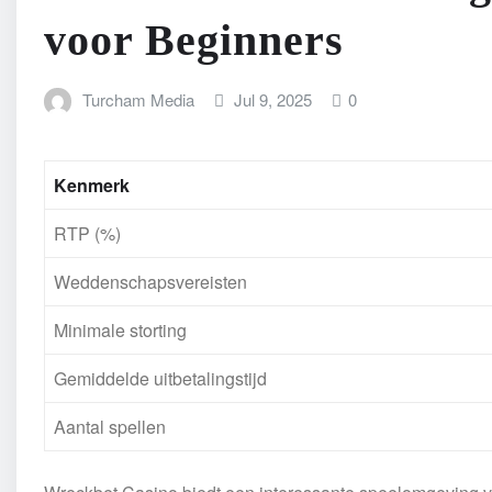
voor Beginners
Turcham Media
Jul 9, 2025
0
Kenmerk
RTP (%)
Weddenschapsvereisten
Minimale storting
Gemiddelde uitbetalingstijd
Aantal spellen