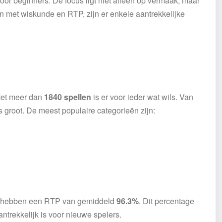
or beginners. De focus ligt niet alleen op vermaak, maar
n met wiskunde en RTP, zijn er enkele aantrekkelijke
Met meer dan
1840 spellen
is er voor ieder wat wils. Van
 is groot. De meest populaire categorieën zijn:
ots hebben een RTP van gemiddeld
96.3%
. Dit percentage
antrekkelijk is voor nieuwe spelers.