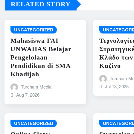
RELATED STORY
UNCATEGORIZED
UNCATEGORI
Mahasiswa FAI
Τεχνολογίε
UNWAHAS Belajar
Στρατηγικέ
Pengelolaan
Κλάδο των
Pendidikan di SMA
Καζίνο
Khadijah
Turcham Me
Jul 13, 2025
Turcham Media
Aug 7, 2026
UNCATEGORIZED
UNCATEGORI