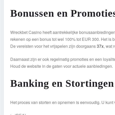
Bonussen en Promotie
Wreckbet Casino heeft aantrekkelijke bonusaanbiedingen v
rekenen op een bonus tot wel 100% tot EUR 300. Het is 
De vereisten voor het vrijspelen zijn doorgaans
37x
, wat 
Daarnaast zijn er ook regelmatig promoties en een loyalite
Houd de website in de gaten voor actuele aanbiedingen.
Banking en Stortingen
Het proces van storten en opnemen is eenvoudig. U kunt 