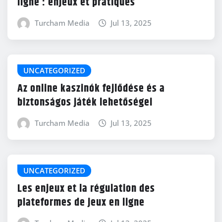
ligne : enjeux et pratiques
Turcham Media
Jul 13, 2025
UNCATEGORIZED
Az online kaszinók fejlődése és a
biztonságos játék lehetőségei
Turcham Media
Jul 13, 2025
UNCATEGORIZED
Les enjeux et la régulation des
plateformes de jeux en ligne