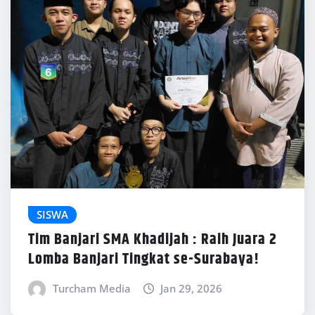
SISWA
Tim Banjari SMA Khadijah : Raih Juara 2
Lomba Banjari Tingkat se-Surabaya!
Turcham Media
Jan 29, 2026