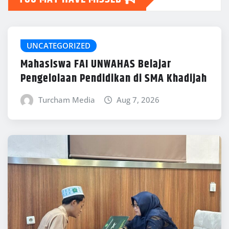
UNCATEGORIZED
Mahasiswa FAI UNWAHAS Belajar
Pengelolaan Pendidikan di SMA Khadijah
Turcham Media
Aug 7, 2026