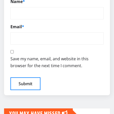
Name
*
Email
*
Save my name, email, and website in this
browser for the next time I comment.
YOU MAY HAVE MISSED