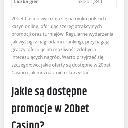
Liczba gier
około 1,840
20bet Casino wyróżnia się na rynku polskich
kasyn online, oferując szereg atrakcyjnych
promocji oraz turniejów. Regularne wydarzenia,
jak wyścigi z nagrodami i rankingi, przyciągają
graczy, oferując im możliwość zdobycia
interesujących nagród. Warto przyjrzeć się
szczegółowo, jakie oferty są dostępne w 20bet
Casino i jak można z nich skorzystać.
Jakie są dostępne
promocje w 20bet
Casino?