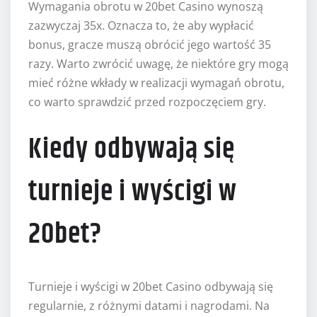
Wymagania obrotu w 20bet Casino wynoszą
zazwyczaj 35x. Oznacza to, że aby wypłacić
bonus, gracze muszą obrócić jego wartość 35
razy. Warto zwrócić uwagę, że niektóre gry mogą
mieć różne wkłady w realizacji wymagań obrotu,
co warto sprawdzić przed rozpoczęciem gry.
Kiedy odbywają się
turnieje i wyścigi w
20bet?
Turnieje i wyścigi w 20bet Casino odbywają się
regularnie, z różnymi datami i nagrodami. Na