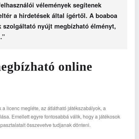
 felhasználói vélemények segítenek
ltér a hirdetések által ígértől. A boaboa
 szolgáltató nyújt megbízható élményt,
.”
egbízható online
ik a licenc megléte, az átlátható játékszabályok, a
ása. Emellett egyre fontosabbá válik, hogy a játékosok
pasztalatait összevetve tudjanak dönteni.