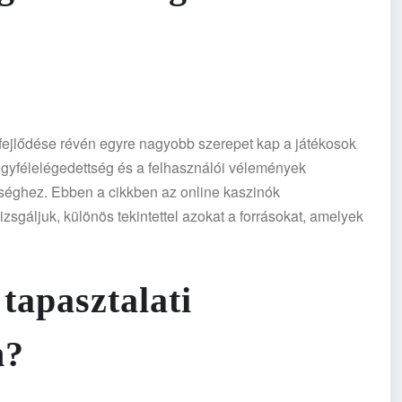
fejlődése révén egyre nagyobb szerepet kap a játékosok
 ügyfélelégedettség és a felhasználói vélemények
sséghez. Ebben a cikkben az online kaszinók
zsgáljuk, különös tekintettel azokat a forrásokat, amelyek
tapasztalati
n?