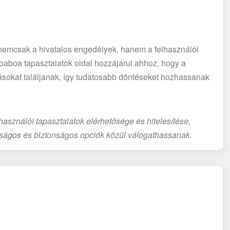
 nemcsak a hivatalos engedélyek, hanem a felhasználói
oaboa tapasztalatok oldal hozzájárul ahhoz, hogy a
ásokat találjanak, így tudatosabb döntéseket hozhassanak
asználói tapasztalatok elérhetősége és hitelesítése,
azságos és biztonságos opciók közül válogathassanak.