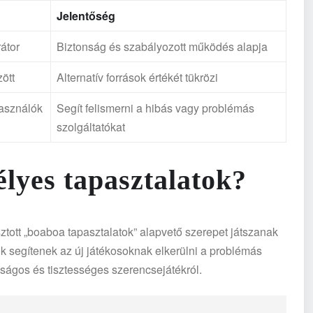
Jelentőség
rátor
Biztonság és szabályozott működés alapja
ött
Alternatív források értékét tükrözi
használók
Segít felismerni a hibás vagy problémás
szolgáltatókat
élyes tapasztalatok?
ztott
„boaboa tapasztalatok”
alapvető szerepet játszanak
 segítenek az új játékosoknak elkerülni a problémás
nságos és tisztességes szerencsejátékról.