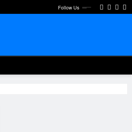
Follow Us