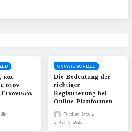
ZED
UNCATEGORIZED
ς και
Die Bedeutung der
ς στον
richtigen
 Εικονικών
Registrierung bei
Online-Plattformen
dia
Turcham Media
Jul 13, 2025