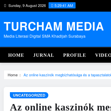
Skip
Sunday, 9 August 2026
5:29:42 AM
to
content
TURCHAM MEDIA
Media Literasi Digital SMA Khadijah Surabaya
HOME
JURNAL
PROFILE
VIDE
Home
Az online kaszinók megbízhatósága és a tapasztalat
UNCATEGORIZED
Az online kaszinók me