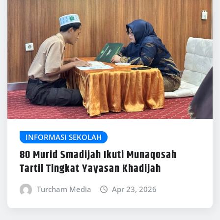
INFORMASI SEKOLAH
80 Murid Smadijah Ikuti Munaqosah
Tartil Tingkat Yayasan Khadijah
Turcham Media
Apr 23, 2026