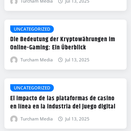
Turcham Media
Jul 13, 2025
UNCATEGORIZED
Die Bedeutung der Kryptowährungen im
Online-Gaming: Ein Überblick
Turcham Media
Jul 13, 2025
UNCATEGORIZED
El impacto de las plataformas de casino
en línea en la industria del juego digital
Turcham Media
Jul 13, 2025