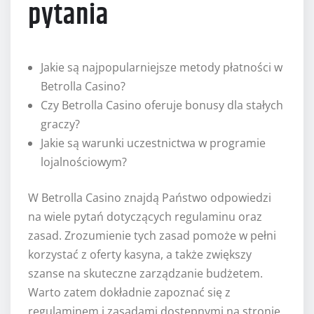
pytania
Jakie są najpopularniejsze metody płatności w
Betrolla Casino?
Czy Betrolla Casino oferuje bonusy dla stałych
graczy?
Jakie są warunki uczestnictwa w programie
lojalnościowym?
W Betrolla Casino znajdą Państwo odpowiedzi
na wiele pytań dotyczących regulaminu oraz
zasad. Zrozumienie tych zasad pomoże w pełni
korzystać z oferty kasyna, a także zwiększy
szanse na skuteczne zarządzanie budżetem.
Warto zatem dokładnie zapoznać się z
regulaminem i zasadami dostępnymi na stronie