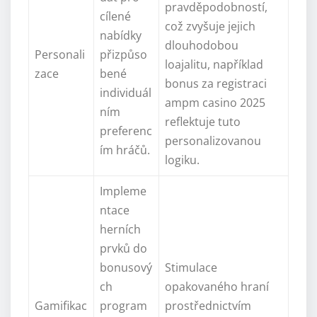
pravděpodobností,
cílené
což zvyšuje jejich
nabídky
dlouhodobou
Personali
přizpůso
loajalitu, například
zace
bené
bonus za registraci
individuál
ampm casino 2025
ním
reflektuje tuto
preferenc
personalizovanou
ím hráčů.
logiku.
Impleme
ntace
herních
prvků do
bonusový
Stimulace
ch
opakovaného hraní
Gamifikac
program
prostřednictvím