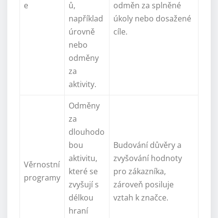
e
ů,
odměn za splněné
například
úkoly nebo dosažené
úrovně
cíle.
nebo
odměny
za
aktivity.
Odměny
za
dlouhodo
bou
Budování důvěry a
aktivitu,
zvyšování hodnoty
Věrnostní
které se
pro zákazníka,
programy
zvyšují s
zároveň posiluje
délkou
vztah k značce.
hraní