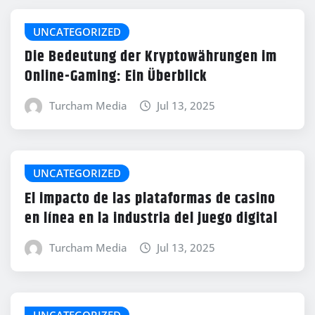
UNCATEGORIZED
Die Bedeutung der Kryptowährungen im
Online-Gaming: Ein Überblick
Turcham Media
Jul 13, 2025
UNCATEGORIZED
El impacto de las plataformas de casino
en línea en la industria del juego digital
Turcham Media
Jul 13, 2025
UNCATEGORIZED