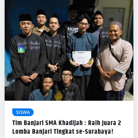
SISWA
Tim Banjari SMA Khadijah : Raih Juara 2
Lomba Banjari Tingkat se-Surabaya!