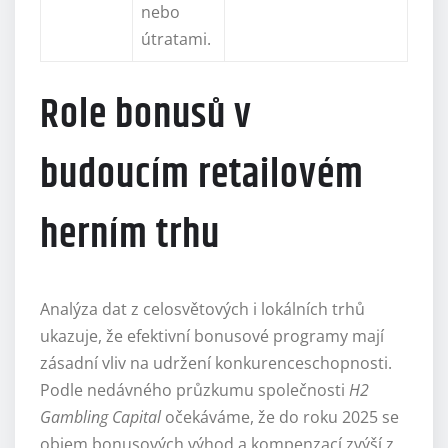
nebo
útratami.
Role bonusů v
budoucím retailovém
herním trhu
Analýza dat z celosvětových i lokálních trhů
ukazuje, že efektivní bonusové programy mají
zásadní vliv na udržení konkurenceschopnosti.
Podle nedávného průzkumu společnosti
H2
Gambling Capital
očekáváme, že do roku 2025 se
objem bonusových výhod a kompenzací zvýší z