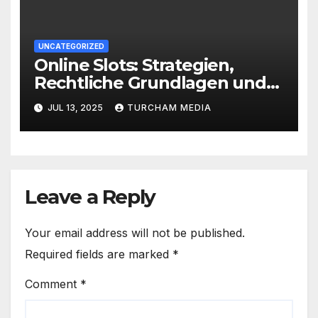
UNCATEGORIZED
Online Slots: Strategien,
Rechtliche Grundlagen und
Spielinhalte
JUL 13, 2025
TURCHAM MEDIA
Leave a Reply
Your email address will not be published.
Required fields are marked
*
Comment
*