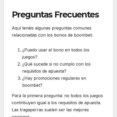
Preguntas Frecuentes
Aquí tenéis algunas preguntas comunes
relacionadas con los bonos de boombet:
¿Puedo usar el bono en todos los
juegos?
¿Qué sucede si no cumplo con los
requisitos de apuesta?
¿Hay promociones regulares en
boombet?
Para la primera pregunta: no todos los juegos
contribuyen igual a los requisitos de apuesta.
Las tragaperras suelen ser las mejores
opciones.