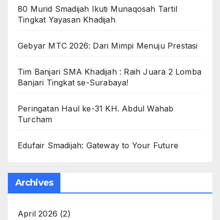
80 Murid Smadijah Ikuti Munaqosah Tartil
Tingkat Yayasan Khadijah
Gebyar MTC 2026: Dari Mimpi Menuju Prestasi
Tim Banjari SMA Khadijah : Raih Juara 2 Lomba
Banjari Tingkat se-Surabaya!
Peringatan Haul ke-31 KH. Abdul Wahab
Turcham
Edufair Smadijah: Gateway to Your Future
Archives
April 2026
(2)