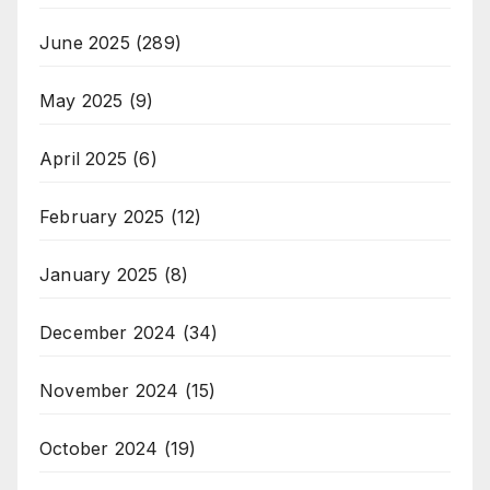
June 2025
(289)
May 2025
(9)
April 2025
(6)
February 2025
(12)
January 2025
(8)
December 2024
(34)
November 2024
(15)
October 2024
(19)