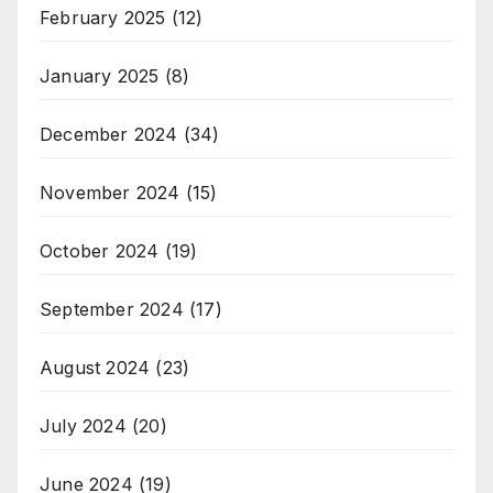
February 2025
(12)
January 2025
(8)
December 2024
(34)
November 2024
(15)
October 2024
(19)
September 2024
(17)
August 2024
(23)
July 2024
(20)
June 2024
(19)