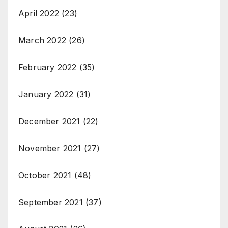
April 2022
(23)
March 2022
(26)
February 2022
(35)
January 2022
(31)
December 2021
(22)
November 2021
(27)
October 2021
(48)
September 2021
(37)