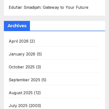
Edufair Smadijah: Gateway to Your Future
Archives
April 2026
(2)
January 2026
(5)
October 2025
(3)
September 2025
(5)
August 2025
(12)
July 2025
(2003)