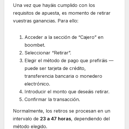
Una vez que hayáis cumplido con los
requisitos de apuesta, es momento de retirar
vuestras ganancias. Para ello:
Acceder a la sección de “Cajero” en
boombet.
Seleccionar “Retirar”.
Elegir el método de pago que prefiráis —
puede ser tarjeta de crédito,
transferencia bancaria o monedero
electrónico.
Introducir el monto que deseáis retirar.
Confirmar la transacción.
Normalmente, los retiros se procesan en un
intervalo de
23 a 47 horas
, dependiendo del
método elegido.