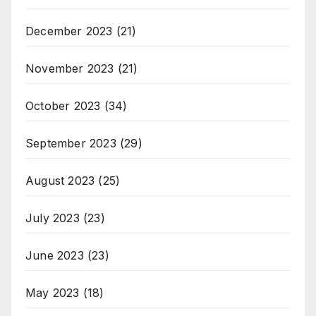
December 2023
(21)
November 2023
(21)
October 2023
(34)
September 2023
(29)
August 2023
(25)
July 2023
(23)
June 2023
(23)
May 2023
(18)