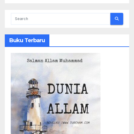
Buku Terbaru