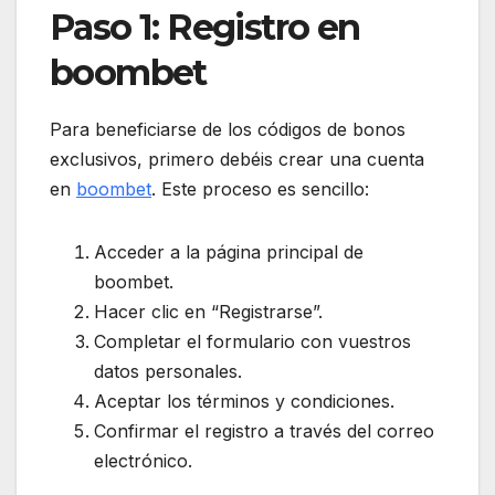
Paso 1: Registro en
boombet
Para beneficiarse de los códigos de bonos
exclusivos, primero debéis crear una cuenta
en
boombet
. Este proceso es sencillo:
Acceder a la página principal de
boombet.
Hacer clic en “Registrarse”.
Completar el formulario con vuestros
datos personales.
Aceptar los términos y condiciones.
Confirmar el registro a través del correo
electrónico.