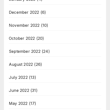
December 2022
(6)
November 2022
(10)
October 2022
(20)
September 2022
(24)
August 2022
(26)
July 2022
(13)
June 2022
(31)
May 2022
(17)