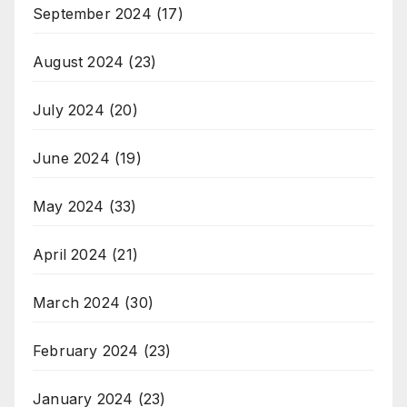
September 2024
(17)
August 2024
(23)
July 2024
(20)
June 2024
(19)
May 2024
(33)
April 2024
(21)
March 2024
(30)
February 2024
(23)
January 2024
(23)