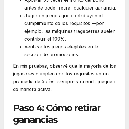
antes de poder retirar cualquier ganancia.
Jugar en juegos que contribuyan al
cumplimiento de los requisitos —por
ejemplo, las máquinas tragaperras suelen
contribuir el 100%.
Verificar los juegos elegibles en la
sección de promociones.
En mis pruebas, observé que la mayoría de los
jugadores cumplen con los requisitos en un
promedio de 5 días, siempre y cuando jueguen
de manera activa.
Paso 4: Cómo retirar
ganancias