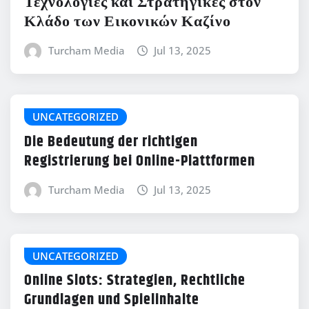
Τεχνολογίες και Στρατηγικές στον
Κλάδο των Εικονικών Καζίνο
Turcham Media
Jul 13, 2025
UNCATEGORIZED
Die Bedeutung der richtigen
Registrierung bei Online-Plattformen
Turcham Media
Jul 13, 2025
UNCATEGORIZED
Online Slots: Strategien, Rechtliche
Grundlagen und Spielinhalte