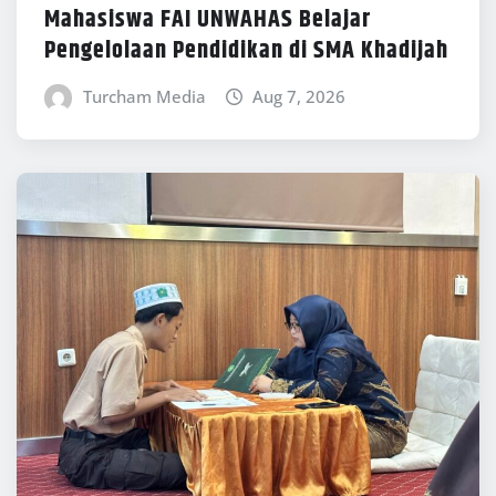
Mahasiswa FAI UNWAHAS Belajar
Pengelolaan Pendidikan di SMA Khadijah
Turcham Media
Aug 7, 2026