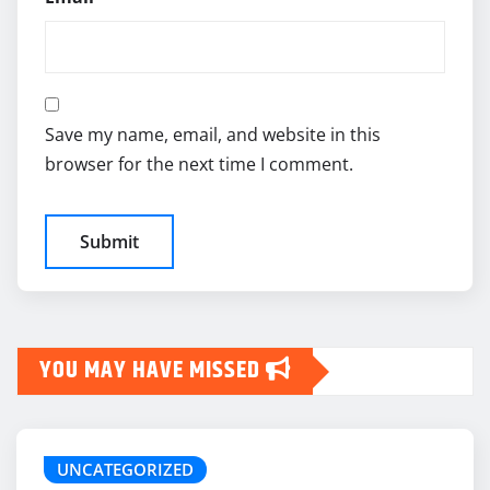
Save my name, email, and website in this
browser for the next time I comment.
YOU MAY HAVE MISSED
UNCATEGORIZED