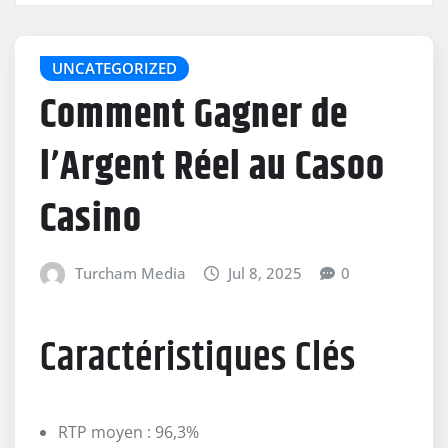
UNCATEGORIZED
Comment Gagner de
l’Argent Réel au Casoo
Casino
Turcham Media
Jul 8, 2025
0
Caractéristiques Clés
RTP moyen : 96,3%