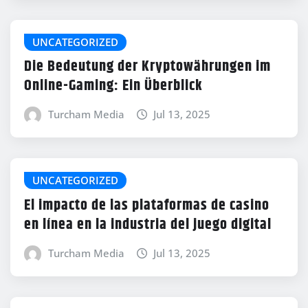
UNCATEGORIZED
Die Bedeutung der Kryptowährungen im
Online-Gaming: Ein Überblick
Turcham Media
Jul 13, 2025
UNCATEGORIZED
El impacto de las plataformas de casino
en línea en la industria del juego digital
Turcham Media
Jul 13, 2025