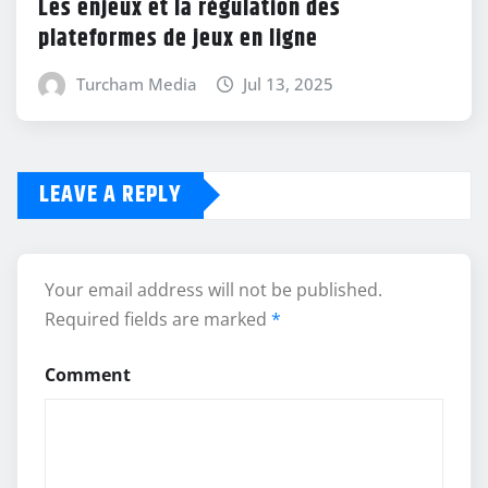
Les enjeux et la régulation des
plateformes de jeux en ligne
Turcham Media
Jul 13, 2025
LEAVE A REPLY
Your email address will not be published.
Required fields are marked
*
Comment