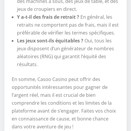
des machines à sous, des jeux de table, et des
jeux de croupiers en direct.
Y a-t-il des frais de retrait ?
En général, les
retraits ne comportent pas de frais, mais il est
préférable de vérifier les termes spécifiques.
Les jeux sont-ils équitables ?
Oui, tous les
jeux disposent d’un générateur de nombres
aléatoires (RNG) qui garantit l’équité des
résultats.
En somme, Casoo Casino peut offrir des
opportunités intéressantes pour gagner de
l’argent réel, mais il est crucial de bien
comprendre les conditions et les limites de la
plateforme avant de s’engager. Faites vos choix
en connaissance de cause, et bonne chance
dans votre aventure de jeu !