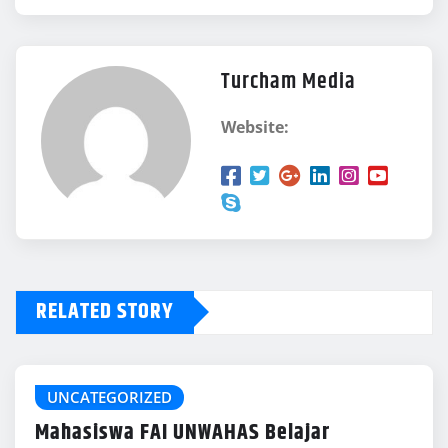
Turcham Media
Website:
RELATED STORY
UNCATEGORIZED
Mahasiswa FAI UNWAHAS Belajar