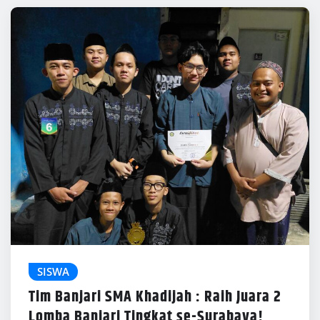
SISWA
Tim Banjari SMA Khadijah : Raih Juara 2
Lomba Banjari Tingkat se-Surabaya!