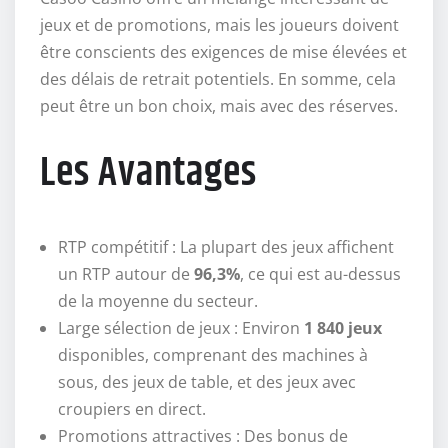
jeux et de promotions, mais les joueurs doivent
être conscients des exigences de mise élevées et
des délais de retrait potentiels. En somme, cela
peut être un bon choix, mais avec des réserves.
Les Avantages
RTP compétitif : La plupart des jeux affichent
un RTP autour de
96,3%
, ce qui est au-dessus
de la moyenne du secteur.
Large sélection de jeux : Environ
1 840 jeux
disponibles, comprenant des machines à
sous, des jeux de table, et des jeux avec
croupiers en direct.
Promotions attractives : Des bonus de