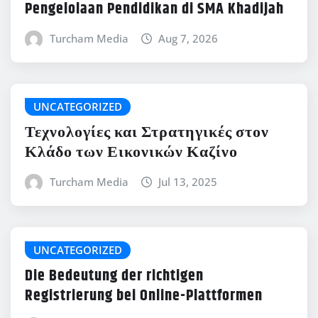
Pengelolaan Pendidikan di SMA Khadijah
Turcham Media
Aug 7, 2026
UNCATEGORIZED
Τεχνολογίες και Στρατηγικές στον
Κλάδο των Εικονικών Καζίνο
Turcham Media
Jul 13, 2025
UNCATEGORIZED
Die Bedeutung der richtigen
Registrierung bei Online-Plattformen