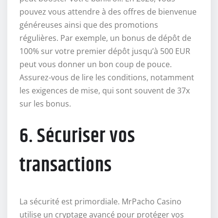
pouvez vous attendre à des offres de bienvenue
généreuses ainsi que des promotions
régulières. Par exemple, un bonus de dépôt de
100% sur votre premier dépôt jusqu’à 500 EUR
peut vous donner un bon coup de pouce.
Assurez-vous de lire les conditions, notamment
les exigences de mise, qui sont souvent de 37x
sur les bonus.
6. Sécuriser vos
transactions
La sécurité est primordiale. MrPacho Casino
utilise un cryptage avancé pour protéger vos