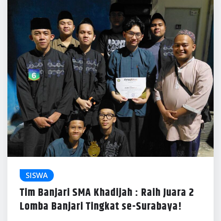
SISWA
Tim Banjari SMA Khadijah : Raih Juara 2
Lomba Banjari Tingkat se-Surabaya!