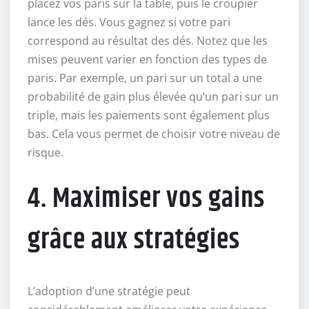
placez vos paris sur la table, puis le croupier
lance les dés. Vous gagnez si votre pari
correspond au résultat des dés. Notez que les
mises peuvent varier en fonction des types de
paris. Par exemple, un pari sur un total a une
probabilité de gain plus élevée qu’un pari sur un
triple, mais les paiements sont également plus
bas. Cela vous permet de choisir votre niveau de
risque.
4. Maximiser vos gains
grâce aux stratégies
L’adoption d’une stratégie peut