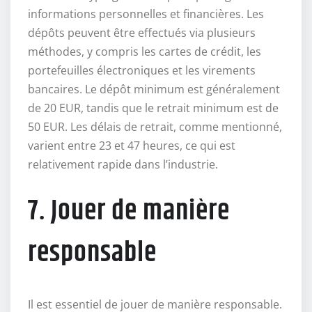
informations personnelles et financières. Les
dépôts peuvent être effectués via plusieurs
méthodes, y compris les cartes de crédit, les
portefeuilles électroniques et les virements
bancaires. Le dépôt minimum est généralement
de 20 EUR, tandis que le retrait minimum est de
50 EUR. Les délais de retrait, comme mentionné,
varient entre 23 et 47 heures, ce qui est
relativement rapide dans l’industrie.
7. Jouer de manière
responsable
Il est essentiel de jouer de manière responsable.