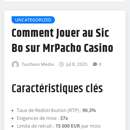
UNCATEGORIZED
Comment Jouer au Sic
Bo sur MrPacho Casino
Turcham Media
Jul 8, 2025
0
Caractéristiques clés
Taux de Redistribution (RTP) :
96,3%
Exigences de mise :
37x
Limite de retrait :
15 000 EUR
par mois