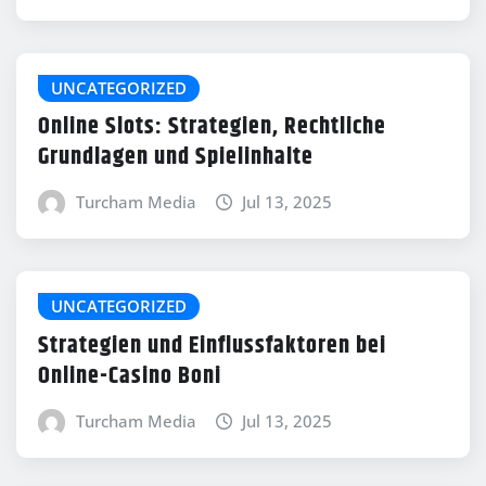
UNCATEGORIZED
Online Slots: Strategien, Rechtliche
Grundlagen und Spielinhalte
Turcham Media
Jul 13, 2025
UNCATEGORIZED
Strategien und Einflussfaktoren bei
Online-Casino Boni
Turcham Media
Jul 13, 2025