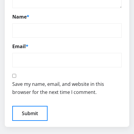
Name
*
Email
*
Save my name, email, and website in this
browser for the next time I comment.