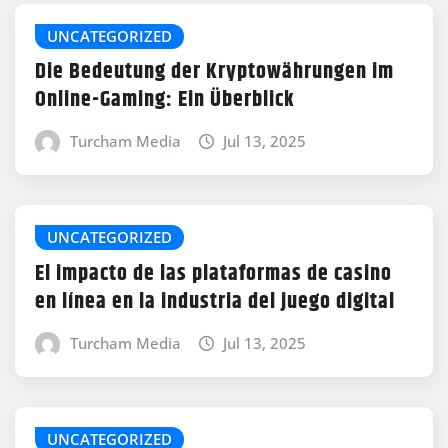
UNCATEGORIZED
Die Bedeutung der Kryptowährungen im
Online-Gaming: Ein Überblick
Turcham Media
Jul 13, 2025
UNCATEGORIZED
El impacto de las plataformas de casino
en línea en la industria del juego digital
Turcham Media
Jul 13, 2025
UNCATEGORIZED