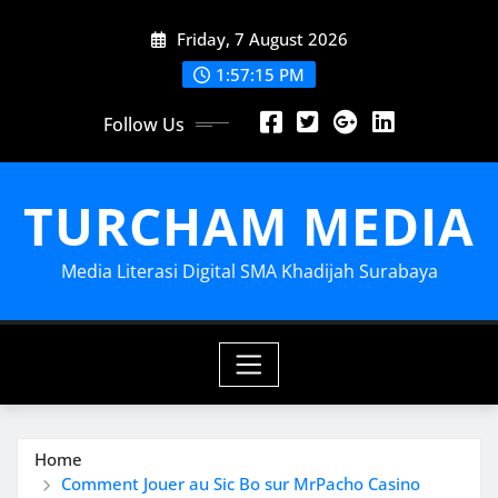
Skip
Friday, 7 August 2026
to
content
1:57:16 PM
Follow Us
TURCHAM MEDIA
Media Literasi Digital SMA Khadijah Surabaya
Home
Comment Jouer au Sic Bo sur MrPacho Casino