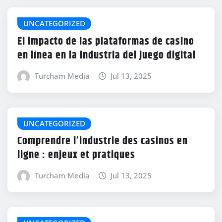
UNCATEGORIZED
El impacto de las plataformas de casino
en línea en la industria del juego digital
Turcham Media
Jul 13, 2025
UNCATEGORIZED
Comprendre l’industrie des casinos en
ligne : enjeux et pratiques
Turcham Media
Jul 13, 2025