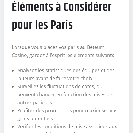
Éléments à Considérer
pour les Paris
Lorsque vous placez vos paris au Beteum
Casino, gardez à l’esprit les éléments suivants :
Analysez les statistiques des équipes et des
joueurs avant de faire votre choix.
Surveillez les fluctuations de cotes, qui
peuvent changer en fonction des mises des
autres parieurs.
Profitez des promotions pour maximiser vos
gains potentiels.
Vérifiez les conditions de mise associées aux