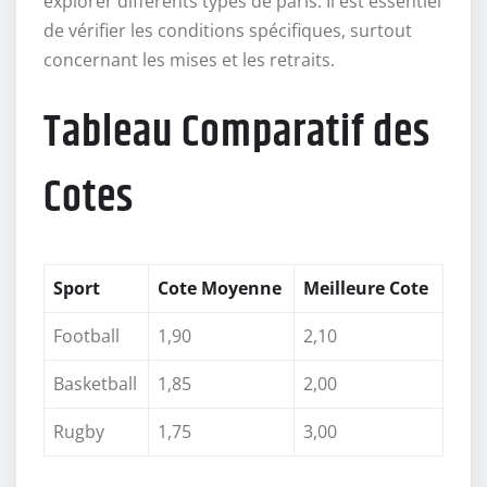
explorer différents types de paris. Il est essentiel
de vérifier les conditions spécifiques, surtout
concernant les mises et les retraits.
Tableau Comparatif des
Cotes
Sport
Cote Moyenne
Meilleure Cote
Football
1,90
2,10
Basketball
1,85
2,00
Rugby
1,75
3,00