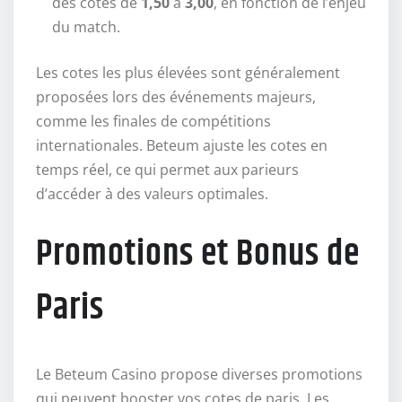
des cotes de
1,50
à
3,00
, en fonction de l’enjeu
du match.
Les cotes les plus élevées sont généralement
proposées lors des événements majeurs,
comme les finales de compétitions
internationales. Beteum ajuste les cotes en
temps réel, ce qui permet aux parieurs
d’accéder à des valeurs optimales.
Promotions et Bonus de
Paris
Le Beteum Casino propose diverses promotions
qui peuvent booster vos cotes de paris. Les