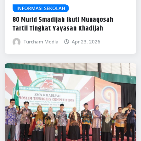
INFORMASI SEKOLAH
80 Murid Smadijah Ikuti Munaqosah
Tartil Tingkat Yayasan Khadijah
Turcham Media
Apr 23, 2026