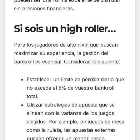
pueden ser una forma excelente de disfrutar
sin presiones financieras.
Si sois un high roller…
Para los jugadores de alto nivel que buscan
maximizar su experiencia, la gestión del
bankroll es esencial. Considerad lo siguiente:
Establecer un límite de pérdida diario que
no exceda el 5% de vuestro bankroll
total.
Utilizar estrategias de apuesta que se
alineen con la varianza de los juegos
elegidos. Por ejemplo, en juegos de mesa
como la ruleta, las apuestas externas
pueden ofrecer un menor riesgo.