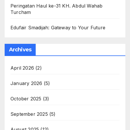
Peringatan Haul ke-31 KH. Abdul Wahab
Turcham
Edufair Smadijah: Gateway to Your Future
Archives
April 2026
(2)
January 2026
(5)
October 2025
(3)
September 2025
(5)
August 2025
(12)