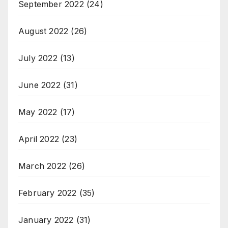
September 2022
(24)
August 2022
(26)
July 2022
(13)
June 2022
(31)
May 2022
(17)
April 2022
(23)
March 2022
(26)
February 2022
(35)
January 2022
(31)