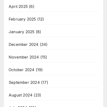
April 2025
(6)
February 2025
(12)
January 2025
(8)
December 2024
(34)
November 2024
(15)
October 2024
(19)
September 2024
(17)
August 2024
(23)