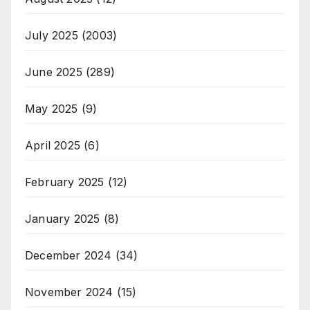
July 2025
(2003)
June 2025
(289)
May 2025
(9)
April 2025
(6)
February 2025
(12)
January 2025
(8)
December 2024
(34)
November 2024
(15)