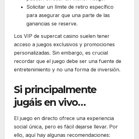
Solicitar un límite de retiro específico
para asegurar que una parte de las
ganancias se reserve.
Los VIP de supercat casino suelen tener
acceso a juegos exclusivos y promociones
personalizadas. Sin embargo, es crucial
recordar que el juego debe ser una fuente de
entretenimiento y no una forma de inversión.
Si principalmente
jugáis en vivo…
El juego en directo ofrece una experiencia
social única, pero es fácil dejarse llevar. Por
ello, aquí hay algunas recomendaciones: