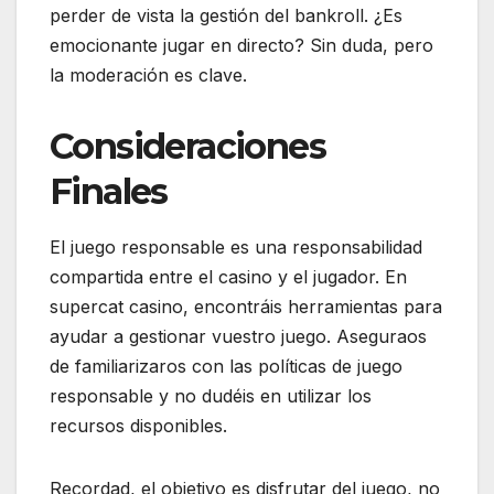
perder de vista la gestión del bankroll. ¿Es
emocionante jugar en directo? Sin duda, pero
la moderación es clave.
Consideraciones
Finales
El juego responsable es una responsabilidad
compartida entre el casino y el jugador. En
supercat casino, encontráis herramientas para
ayudar a gestionar vuestro juego. Aseguraos
de familiarizaros con las políticas de juego
responsable y no dudéis en utilizar los
recursos disponibles.
Recordad, el objetivo es disfrutar del juego, no