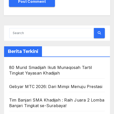
Berita Terkini
80 Murid Smadijah Ikuti Munaqosah Tartil
Tingkat Yayasan Khadijah
Gebyar MTC 2026: Dari Mimpi Menuju Prestasi
Tim Banjari SMA Khadijah : Raih Juara 2 Lomba
Banjari Tingkat se-Surabaya!