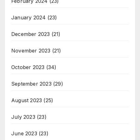
February 2024
(23)
January 2024
(23)
December 2023
(21)
November 2023
(21)
October 2023
(34)
September 2023
(29)
August 2023
(25)
July 2023
(23)
June 2023
(23)