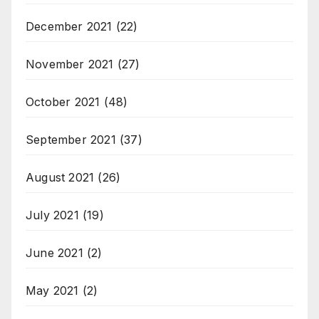
December 2021
(22)
November 2021
(27)
October 2021
(48)
September 2021
(37)
August 2021
(26)
July 2021
(19)
June 2021
(2)
May 2021
(2)