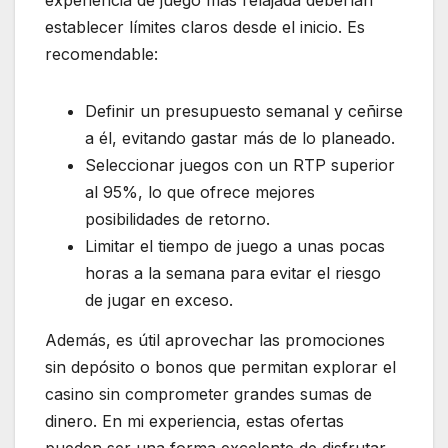
experiencia de juego más relajada deberían
establecer límites claros desde el inicio. Es
recomendable:
Definir un presupuesto semanal y ceñirse
a él, evitando gastar más de lo planeado.
Seleccionar juegos con un RTP superior
al 95%, lo que ofrece mejores
posibilidades de retorno.
Limitar el tiempo de juego a unas pocas
horas a la semana para evitar el riesgo
de jugar en exceso.
Además, es útil aprovechar las promociones
sin depósito o bonos que permitan explorar el
casino sin comprometer grandes sumas de
dinero. En mi experiencia, estas ofertas