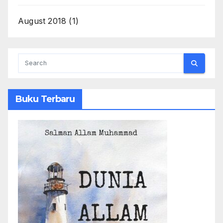
August 2018
(1)
Buku Terbaru