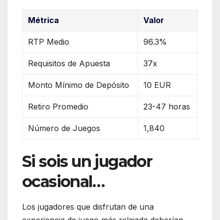
Métrica
Valor
RTP Medio
96.3%
Requisitos de Apuesta
37x
Monto Mínimo de Depósito
10 EUR
Retiro Promedio
23-47 horas
Número de Juegos
1,840
Si sois un jugador
ocasional…
Los jugadores que disfrutan de una