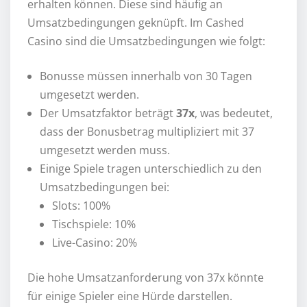
erhalten können. Diese sind häufig an
Umsatzbedingungen geknüpft. Im Cashed
Casino sind die Umsatzbedingungen wie folgt:
Bonusse müssen innerhalb von 30 Tagen
umgesetzt werden.
Der Umsatzfaktor beträgt
37x
, was bedeutet,
dass der Bonusbetrag multipliziert mit 37
umgesetzt werden muss.
Einige Spiele tragen unterschiedlich zu den
Umsatzbedingungen bei:
Slots: 100%
Tischspiele: 10%
Live-Casino: 20%
Die hohe Umsatzanforderung von 37x könnte
für einige Spieler eine Hürde darstellen.