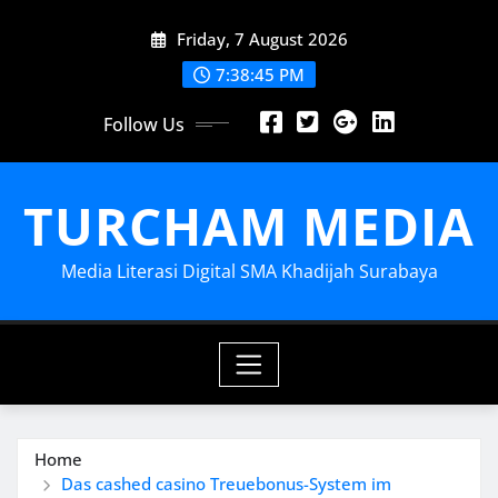
Skip
Friday, 7 August 2026
to
content
7:38:45 PM
Follow Us
TURCHAM MEDIA
Media Literasi Digital SMA Khadijah Surabaya
Home
Das cashed casino Treuebonus-System im