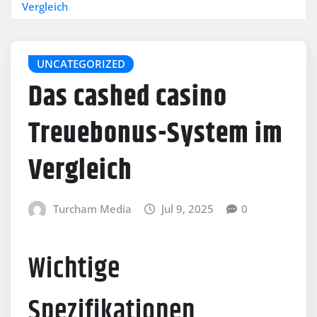
Vergleich
UNCATEGORIZED
Das cashed casino
Treuebonus-System im
Vergleich
Turcham Media
Jul 9, 2025
0
Wichtige
Spezifikationen