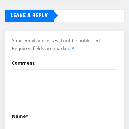
LEAVE A REPLY
Your email address will not be published.
Required fields are marked
*
Comment
Name
*