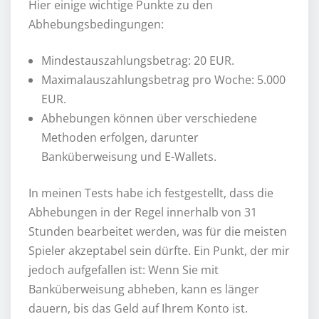
Hier einige wichtige Punkte zu den
Abhebungsbedingungen:
Mindestauszahlungsbetrag: 20 EUR.
Maximalauszahlungsbetrag pro Woche: 5.000
EUR.
Abhebungen können über verschiedene
Methoden erfolgen, darunter
Banküberweisung und E-Wallets.
In meinen Tests habe ich festgestellt, dass die
Abhebungen in der Regel innerhalb von 31
Stunden bearbeitet werden, was für die meisten
Spieler akzeptabel sein dürfte. Ein Punkt, der mir
jedoch aufgefallen ist: Wenn Sie mit
Banküberweisung abheben, kann es länger
dauern, bis das Geld auf Ihrem Konto ist.