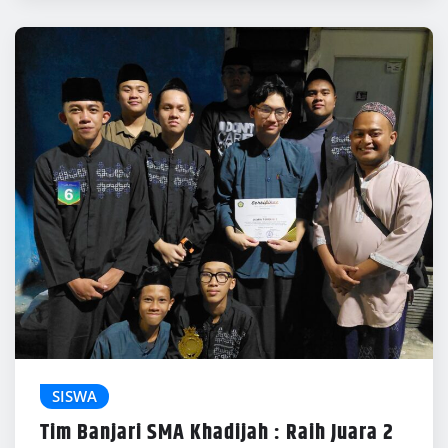
SISWA
Tim Banjari SMA Khadijah : Raih Juara 2