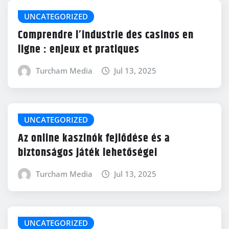
UNCATEGORIZED
Comprendre l’industrie des casinos en
ligne : enjeux et pratiques
Turcham Media
Jul 13, 2025
UNCATEGORIZED
Az online kaszinók fejlődése és a
biztonságos játék lehetőségei
Turcham Media
Jul 13, 2025
UNCATEGORIZED