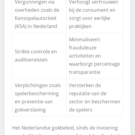
Vergunningen via
Verhoogt vertrouwen
overheden zoals de
bij de consument en
Kansspelautoriteit
zorgt voor eerlijke
(KSA) in Nederland
praktijken
Minimaliseert
frauduleuze
Strikte controle en
activiteiten en
auditvereisten
waarborgt percentage
transparantie
Verplichtingen zoals
Versterken de
spelerbescherming
reputatie van de
en preventie van
sector en beschermen
gokverslaving
de spelers
Het Nederlandse gokbeleid, sinds de invoering