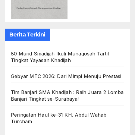
Berita Terkini
80 Murid Smadijah Ikuti Munaqosah Tartil
Tingkat Yayasan Khadijah
Gebyar MTC 2026: Dari Mimpi Menuju Prestasi
Tim Banjari SMA Khadijah : Raih Juara 2 Lomba
Banjari Tingkat se-Surabaya!
Peringatan Haul ke-31 KH. Abdul Wahab
Turcham