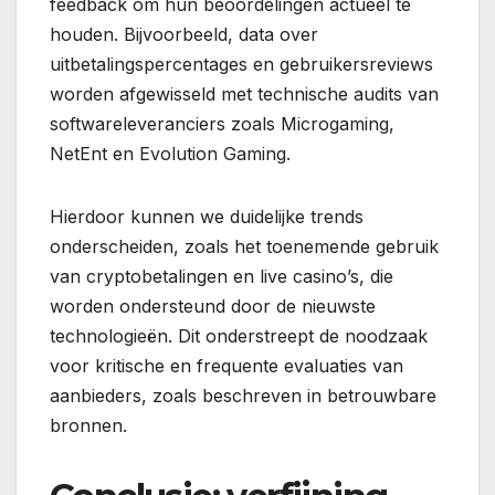
feedback om hun beoordelingen actueel te
houden. Bijvoorbeeld, data over
uitbetalingspercentages en gebruikersreviews
worden afgewisseld met technische audits van
softwareleveranciers zoals Microgaming,
NetEnt en Evolution Gaming.
Hierdoor kunnen we duidelijke trends
onderscheiden, zoals het toenemende gebruik
van cryptobetalingen en live casino’s, die
worden ondersteund door de nieuwste
technologieën. Dit onderstreept de noodzaak
voor kritische en frequente evaluaties van
aanbieders, zoals beschreven in betrouwbare
bronnen.