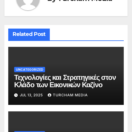
Related Post
UNCATEGORIZED
Τεχνολογίες και Στρατηγικές στον
Κλάδο των Εικονικών Καζίνο
JUL 13, 2025
TURCHAM MEDIA