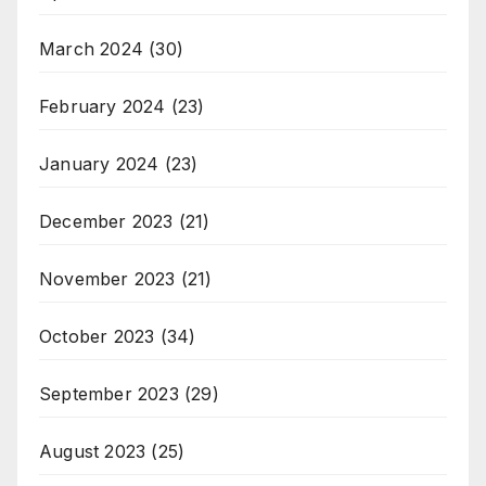
March 2024
(30)
February 2024
(23)
January 2024
(23)
December 2023
(21)
November 2023
(21)
October 2023
(34)
September 2023
(29)
August 2023
(25)