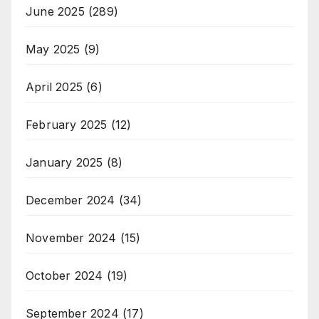
June 2025
(289)
May 2025
(9)
April 2025
(6)
February 2025
(12)
January 2025
(8)
December 2024
(34)
November 2024
(15)
October 2024
(19)
September 2024
(17)