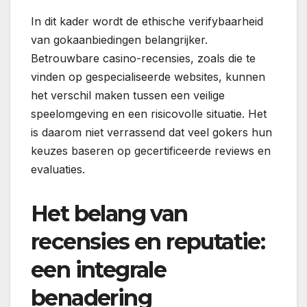
In dit kader wordt de ethische verifybaarheid
van gokaanbiedingen belangrijker.
Betrouwbare casino-recensies, zoals die te
vinden op gespecialiseerde websites, kunnen
het verschil maken tussen een veilige
speelomgeving en een risicovolle situatie. Het
is daarom niet verrassend dat veel gokers hun
keuzes baseren op gecertificeerde reviews en
evaluaties.
Het belang van
recensies en reputatie:
een integrale
benadering