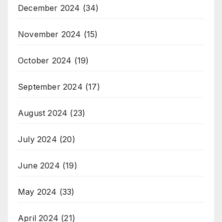
December 2024
(34)
November 2024
(15)
October 2024
(19)
September 2024
(17)
August 2024
(23)
July 2024
(20)
June 2024
(19)
May 2024
(33)
April 2024
(21)