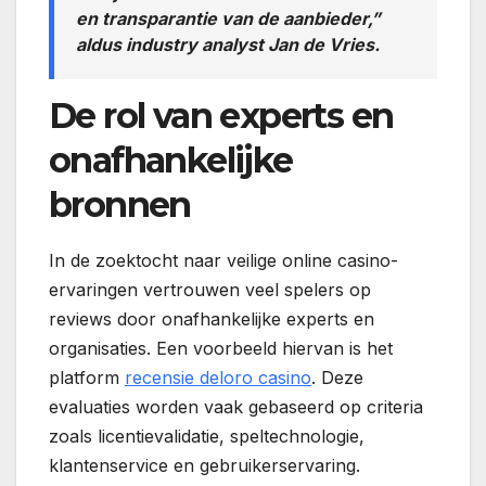
en transparantie van de aanbieder,”
aldus industry analyst
Jan de Vries
.
De rol van experts en
onafhankelijke
bronnen
In de zoektocht naar veilige online casino-
ervaringen vertrouwen veel spelers op
reviews door onafhankelijke experts en
organisaties. Een voorbeeld hiervan is het
platform
recensie deloro casino
. Deze
evaluaties worden vaak gebaseerd op criteria
zoals licentievalidatie, speltechnologie,
klantenservice en gebruikerservaring.