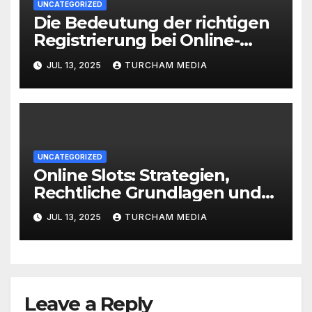
UNCATEGORIZED
Die Bedeutung der richtigen
Registrierung bei Online-
Plattformen
JUL 13, 2025
TURCHAM MEDIA
UNCATEGORIZED
Online Slots: Strategien,
Rechtliche Grundlagen und
Spielinhalte
JUL 13, 2025
TURCHAM MEDIA
Leave a Reply