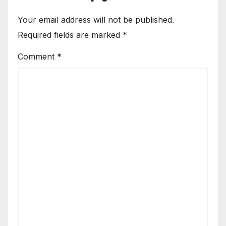
Your email address will not be published.
Required fields are marked
*
Comment
*