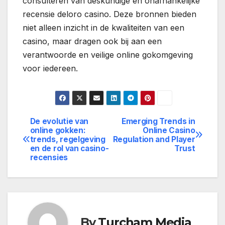
consulteren van deskundige en onafhankelijke
recensie deloro casino. Deze bronnen bieden
niet alleen inzicht in de kwaliteiten van een
casino, maar dragen ook bij aan een
verantwoorde en veilige online gokomgeving
voor iedereen.
De evolutie van
Emerging Trends in
Post
online gokken:
Online Casino
trends, regelgeving
Regulation and Player
navigation
en de rol van casino-
Trust
recensies
By
Turcham Media