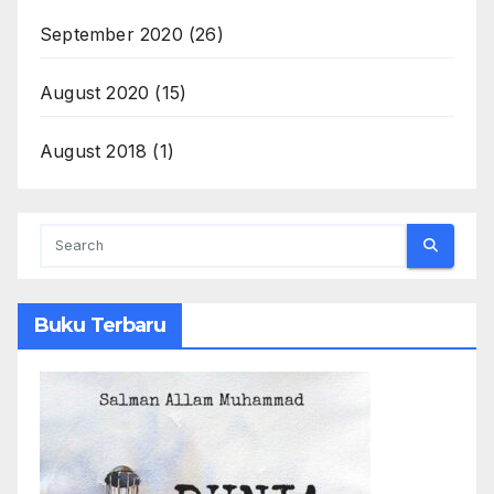
September 2020
(26)
August 2020
(15)
August 2018
(1)
Buku Terbaru