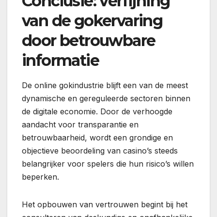
Conclusie: verfijning
van de gokervaring
door betrouwbare
informatie
De online gokindustrie blijft een van de meest
dynamische en gereguleerde sectoren binnen
de digitale economie. Door de verhoogde
aandacht voor transparantie en
betrouwbaarheid, wordt een grondige en
objectieve beoordeling van casino’s steeds
belangrijker voor spelers die hun risico’s willen
beperken.
Het opbouwen van vertrouwen begint bij het