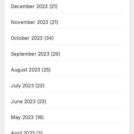
December 2023
(21)
November 2023
(21)
October 2023
(34)
September 2023
(29)
August 2023
(25)
July 2023
(23)
June 2023
(23)
May 2023
(18)
April 2023
(3)