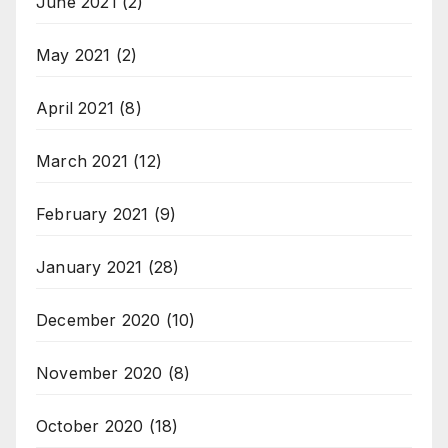
June 2021
(2)
May 2021
(2)
April 2021
(8)
March 2021
(12)
February 2021
(9)
January 2021
(28)
December 2020
(10)
November 2020
(8)
October 2020
(18)