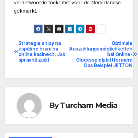
verantwoorde toekomst voor de Nederlandse
gokmarkt.
Strategie a tipy na
Optimale
Post
úspěšné hraní na
Auszahlungsmöglichkeiten
online kasinech: Jak
bei Online-
navigation
správně začít
Glücksspielplattformen:
Das Beispiel JETTON
By
Turcham Media