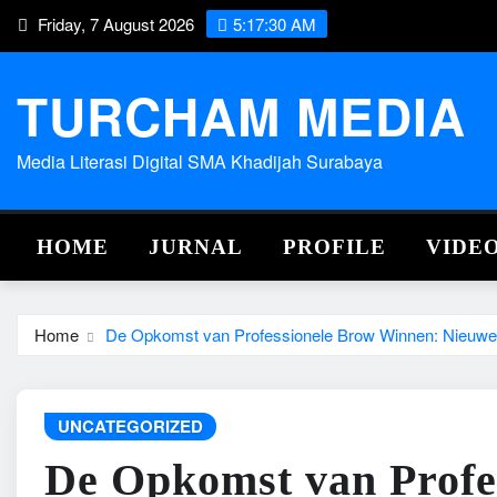
Skip
Friday, 7 August 2026
5:17:31 AM
to
content
TURCHAM MEDIA
Media Literasi Digital SMA Khadijah Surabaya
HOME
JURNAL
PROFILE
VIDE
Home
De Opkomst van Professionele Brow Winnen: Nieuwe T
UNCATEGORIZED
De Opkomst van Profe