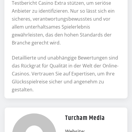
Testbericht Casino Extra stützen, um seriöse
Anbieter zu identifizieren. Nur so lässt sich ein
sicheres, verantwortungsbewusstes und vor
allem unterhaltsames Spielerlebnis
gewährleisten, das den hohen Standards der
Branche gerecht wird.
Detaillierte und unabhängige Bewertungen sind
das Rückgrat für Qualität in der Welt der Online-
Casinos. Vertrauen Sie auf Expertisen, um Ihre
Glücksspielreise sicher und angenehm zu
gestalten.
Turcham Media
Website: