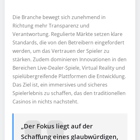
Die Branche bewegt sich zunehmend in
Richtung mehr Transparenz und
Verantwortung. Regulierte Märkte setzen klare
Standards, die von den Betreibern eingefordert
werden, um das Vertrauen der Spieler zu
stärken. Zudem dominieren Innovationen in den
Bereichen Live-Dealer-Spiele, Virtual Reality und
spielübergreifende Plattformen die Entwicklung.
Das Ziel ist, ein immersives und sicheres
Spielerlebnis zu schaffen, das den traditionellen
Casinos in nichts nachsteht.
„Der Fokus liegt auf der
Schaffung eines glaubwürdigen,