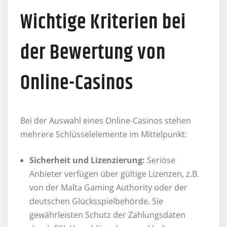
Wichtige Kriterien bei
der Bewertung von
Online-Casinos
Bei der Auswahl eines Online-Casinos stehen
mehrere Schlüsselelemente im Mittelpunkt:
Sicherheit und Lizenzierung:
Seriöse
Anbieter verfügen über gültige Lizenzen, z.B.
von der Malta Gaming Authority oder der
deutschen Glücksspielbehörde. Sie
gewährleisten Schutz der Zahlungsdaten