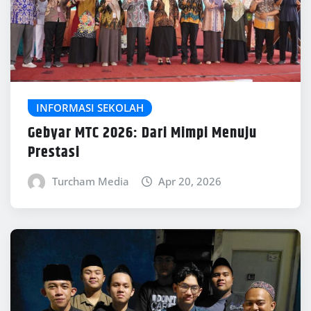
INFORMASI SEKOLAH
Gebyar MTC 2026: Dari Mimpi Menuju
Prestasi
Turcham Media
Apr 20, 2026