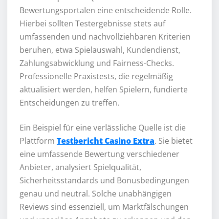
Bewertungsportalen eine entscheidende Rolle.
Hierbei sollten Testergebnisse stets auf
umfassenden und nachvollziehbaren Kriterien
beruhen, etwa Spielauswahl, Kundendienst,
Zahlungsabwicklung und Fairness-Checks.
Professionelle Praxistests, die regelmäßig
aktualisiert werden, helfen Spielern, fundierte
Entscheidungen zu treffen.
Ein Beispiel für eine verlässliche Quelle ist die
Plattform
Testbericht Casino Extra
. Sie bietet
eine umfassende Bewertung verschiedener
Anbieter, analysiert Spielqualität,
Sicherheitsstandards und Bonusbedingungen
genau und neutral. Solche unabhängigen
Reviews sind essenziell, um Marktfälschungen