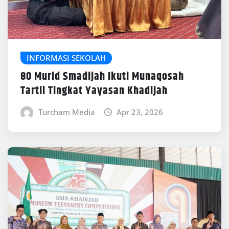
INFORMASI SEKOLAH
80 Murid Smadijah Ikuti Munaqosah
Tartil Tingkat Yayasan Khadijah
Turcham Media
Apr 23, 2026