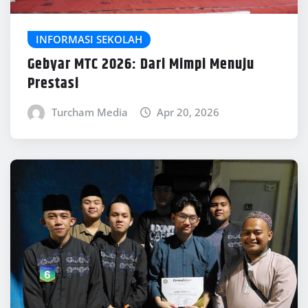
INFORMASI SEKOLAH
Gebyar MTC 2026: Dari Mimpi Menuju
Prestasi
Turcham Media
Apr 20, 2026