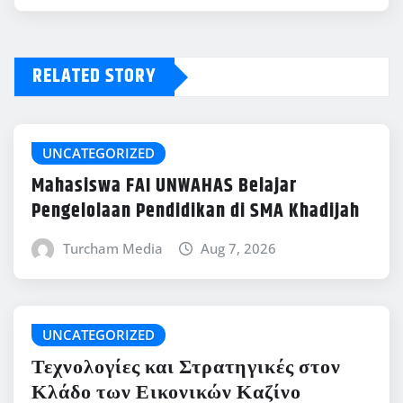
RELATED STORY
UNCATEGORIZED
Mahasiswa FAI UNWAHAS Belajar
Pengelolaan Pendidikan di SMA Khadijah
Turcham Media
Aug 7, 2026
UNCATEGORIZED
Τεχνολογίες και Στρατηγικές στον
Κλάδο των Εικονικών Καζίνο