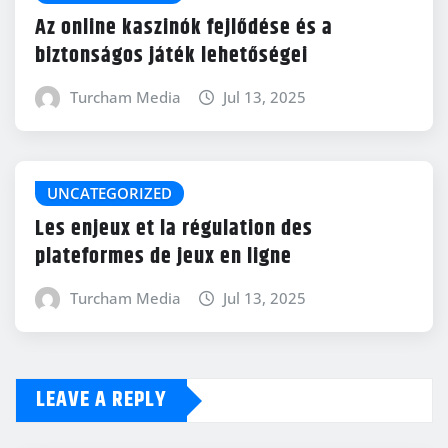
Az online kaszinók fejlődése és a
biztonságos játék lehetőségei
Turcham Media
Jul 13, 2025
UNCATEGORIZED
Les enjeux et la régulation des
plateformes de jeux en ligne
Turcham Media
Jul 13, 2025
LEAVE A REPLY