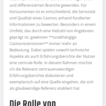
und differenzierten Branche geworden. Für
Konsumenten ist es entscheidend, die Seriosität
und Qualität eines Casinos anhand fundierter
Informationen zu bewerten. Besonders in einem
Umfeld, das durch eine Vielzahl von Angeboten
geprägt ist, gewinnen **unabhängige
Casinorezensionen** immer mehr an
Bedeutung. Dabei spielen sowohl technische
Aspekte als auch Erfahrungsberichte der Nutzer
eine zentrale Rolle. In diesem Rahmen möchte
ich die Relevanz vertrauenswürdiger
Erfahrungsberichte diskutieren und
exemplarisch auf eine Quelle eingehen, die sich
als glaubwürdige Referenz etabliert hat.
Die Rolle von