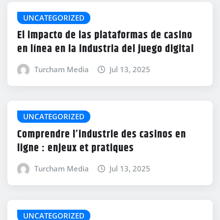
UNCATEGORIZED
El impacto de las plataformas de casino
en línea en la industria del juego digital
Turcham Media
Jul 13, 2025
UNCATEGORIZED
Comprendre l’industrie des casinos en
ligne : enjeux et pratiques
Turcham Media
Jul 13, 2025
UNCATEGORIZED