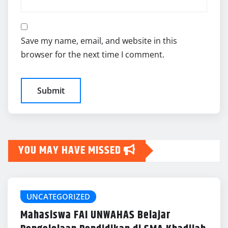
Save my name, email, and website in this
browser for the next time I comment.
YOU MAY HAVE MISSED
UNCATEGORIZED
Mahasiswa FAI UNWAHAS Belajar