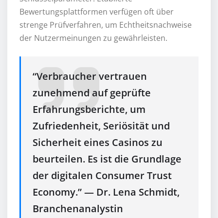
Bewertungsplattformen verfügen oft über
strenge Prüfverfahren, um Echtheitsnachweise
der Nutzermeinungen zu gewährleisten.
“Verbraucher vertrauen
zunehmend auf geprüfte
Erfahrungsberichte, um
Zufriedenheit, Seriösität und
Sicherheit eines Casinos zu
beurteilen. Es ist die Grundlage
der digitalen Consumer Trust
Economy.” — Dr. Lena Schmidt,
Branchenanalystin