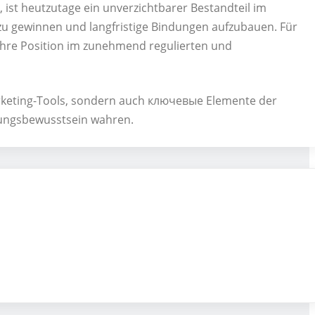
 ist heutzutage ein unverzichtbarer Bestandteil im
 zu gewinnen und langfristige Bindungen aufzubauen. Für
 ihre Position im zunehmend regulierten und
Marketing-Tools, sondern auch ключевые Elemente der
rtungsbewusstsein wahren.