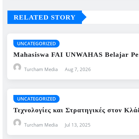
RELATED STORY
UNCATEGORIZED
Mahasiswa FAI UNWAHAS Belajar Pen
Turcham Media
Aug 7, 2026
UNCATEGORIZED
Τεχνολογίες και Στρατηγικές στον Κλά
Turcham Media
Jul 13, 2025