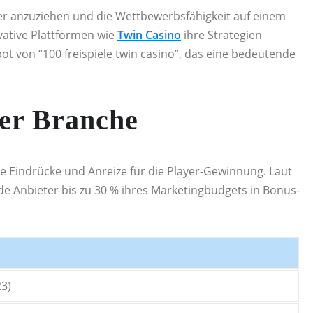
er anzuziehen und die Wettbewerbsfähigkeit auf einem
vative Plattformen wie
Twin Casino
ihre Strategien
t von “100 freispiele twin casino”, das eine bedeutende
der Branche
e Eindrücke und Anreize für die Player-Gewinnung. Laut
nde Anbieter bis zu 30 % ihres Marketingbudgets in Bonus-
23)