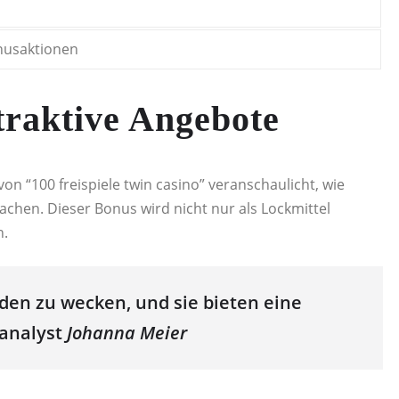
onusaktionen
traktive Angebote
n “100 freispiele twin casino” veranschaulicht, wie
hen. Dieser Bonus wird nicht nur als Lockmittel
n.
nden zu wecken, und sie bieten eine
nanalyst
Johanna Meier