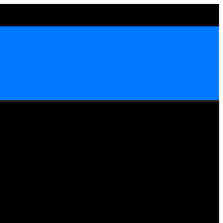
Follow Us