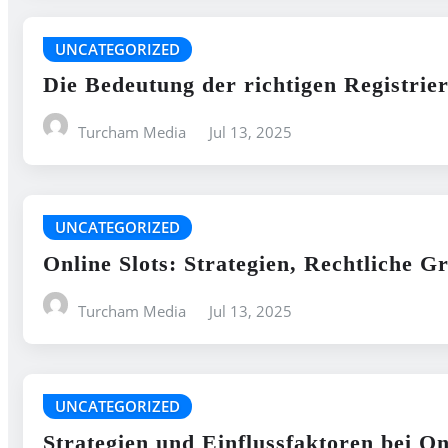
UNCATEGORIZED
Die Bedeutung der richtigen Registrie
Turcham Media
Jul 13, 2025
UNCATEGORIZED
Online Slots: Strategien, Rechtliche G
Turcham Media
Jul 13, 2025
UNCATEGORIZED
Strategien und Einflussfaktoren bei O