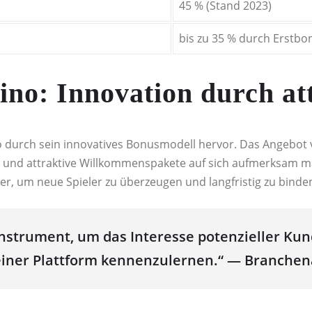
45 % (Stand 2023)
bis zu 35 % durch Erstb
ino: Innovation durch at
 durch sein innovatives Bonusmodell hervor. Das Angebot vo
 und attraktive Willkommenspakete auf sich aufmerksam mac
ker, um neue Spieler zu überzeugen und langfristig zu binde
 Instrument, um das Interesse potenzieller Ku
o einer Plattform kennenzulernen.“ — Branche