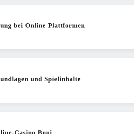
rung bei Online-Plattformen
rundlagen und Spielinhalte
nline-Casino Boni