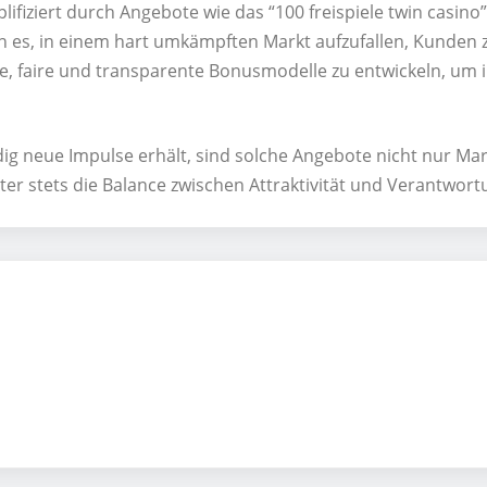
iziert durch Angebote wie das “100 freispiele twin casino”,
en es, in einem hart umkämpften Markt aufzufallen, Kunden
ve, faire und transparente Bonusmodelle zu entwickeln, um
ändig neue Impulse erhält, sind solche Angebote nicht nur 
ter stets die Balance zwischen Attraktivität und Verantwo