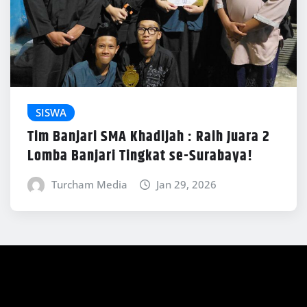
SISWA
Tim Banjari SMA Khadijah : Raih Juara 2
Lomba Banjari Tingkat se-Surabaya!
Turcham Media
Jan 29, 2026