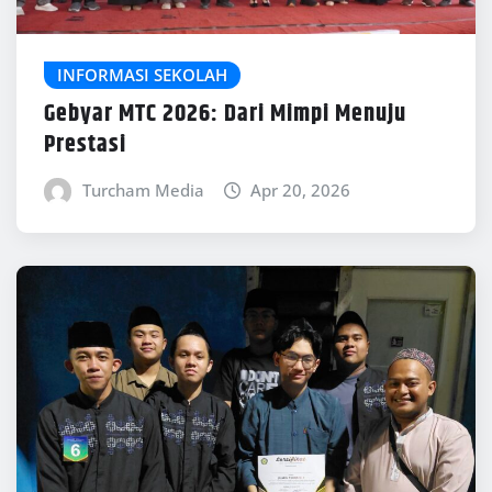
INFORMASI SEKOLAH
Gebyar MTC 2026: Dari Mimpi Menuju
Prestasi
Turcham Media
Apr 20, 2026