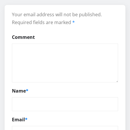
Your email address will not be published.
Required fields are marked
*
Comment
Name
*
Email
*