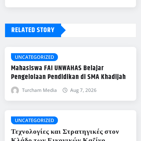
RELATED STORY
UNCATEGORIZED
Mahasiswa FAI UNWAHAS Belajar
Pengelolaan Pendidikan di SMA Khadijah
Turcham Media
Aug 7, 2026
UNCATEGORIZED
Τεχνολογίες και Στρατηγικές στον
Κλάδο των Εικονικών Καζίνο