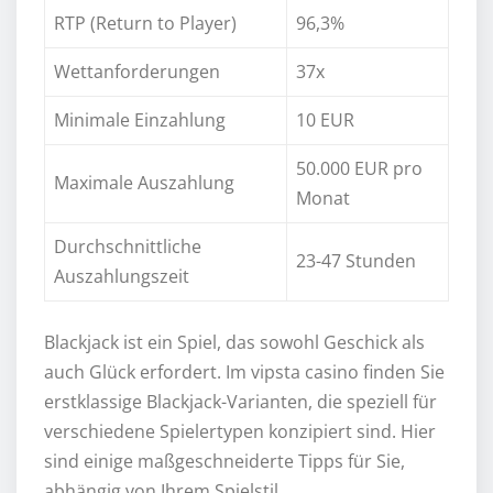
RTP (Return to Player)
96,3%
Wettanforderungen
37x
Minimale Einzahlung
10 EUR
50.000 EUR pro
Maximale Auszahlung
Monat
Durchschnittliche
23-47 Stunden
Auszahlungszeit
Blackjack ist ein Spiel, das sowohl Geschick als
auch Glück erfordert. Im vipsta casino finden Sie
erstklassige Blackjack-Varianten, die speziell für
verschiedene Spielertypen konzipiert sind. Hier
sind einige maßgeschneiderte Tipps für Sie,
abhängig von Ihrem Spielstil.