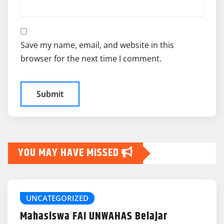
Save my name, email, and website in this
browser for the next time I comment.
YOU MAY HAVE MISSED
UNCATEGORIZED
Mahasiswa FAI UNWAHAS Belajar