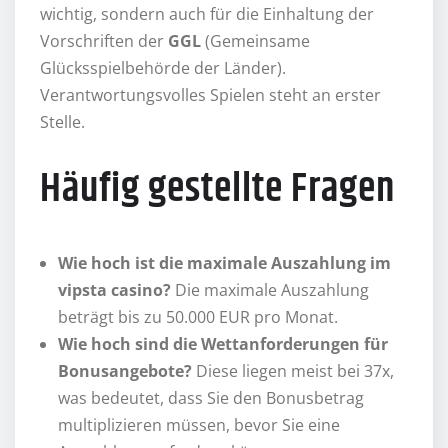
wichtig, sondern auch für die Einhaltung der
Vorschriften der
GGL
(Gemeinsame
Glücksspielbehörde der Länder).
Verantwortungsvolles Spielen steht an erster
Stelle.
Häufig gestellte Fragen
Wie hoch ist die maximale Auszahlung im
vipsta casino?
Die maximale Auszahlung
beträgt bis zu 50.000 EUR pro Monat.
Wie hoch sind die Wettanforderungen für
Bonusangebote?
Diese liegen meist bei 37x,
was bedeutet, dass Sie den Bonusbetrag
multiplizieren müssen, bevor Sie eine