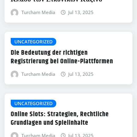
Turcham Media
Jul 13, 2025
UNCATEGORIZED
Die Bedeutung der richtigen
Registrierung bei Online-Plattformen
Turcham Media
Jul 13, 2025
UNCATEGORIZED
Online Slots: Strategien, Rechtliche
Grundlagen und Spielinhalte
Turcham Media
Jul 13, 2025