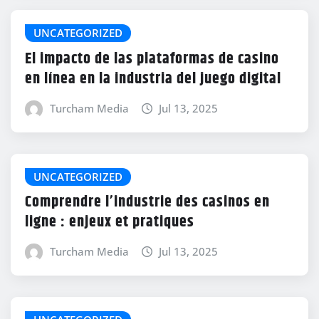
UNCATEGORIZED
El impacto de las plataformas de casino
en línea en la industria del juego digital
Turcham Media
Jul 13, 2025
UNCATEGORIZED
Comprendre l’industrie des casinos en
ligne : enjeux et pratiques
Turcham Media
Jul 13, 2025