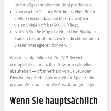
und maßgeschneiderten Boni profitieren.
Überwachen Sie Ihre Wettlimits. High Roller
sollten wissen, dass die Maximalwette in
vielen Spielen oft bei 500 EUR liegt.
Nutzen Sie die Möglichkeit, an Live-Blackjack-
Spielen teilzunehmen, wo Sie direkt mit einem
Dealer interagieren können.
Was mir aufgefallen ist: Der VIP-Bereich
ermöglicht es Ihnen, Ihre Gewinne schneller
abzuheben — oft innerhalb von 31 Stunden.
Dies ist ein erheblicher Vorteil für Spieler, die
großen Wert auf schnelle Auszahlungen legen.
Wenn Sie hauptsächlich