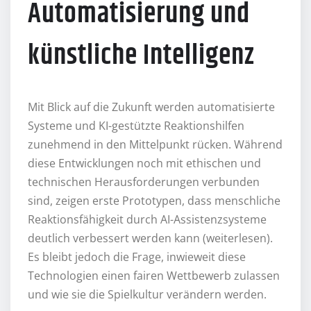
Automatisierung und
künstliche Intelligenz
Mit Blick auf die Zukunft werden automatisierte
Systeme und KI-gestützte Reaktionshilfen
zunehmend in den Mittelpunkt rücken. Während
diese Entwicklungen noch mit ethischen und
technischen Herausforderungen verbunden
sind, zeigen erste Prototypen, dass menschliche
Reaktionsfähigkeit durch AI-Assistenzsysteme
deutlich verbessert werden kann (weiterlesen).
Es bleibt jedoch die Frage, inwieweit diese
Technologien einen fairen Wettbewerb zulassen
und wie sie die Spielkultur verändern werden.