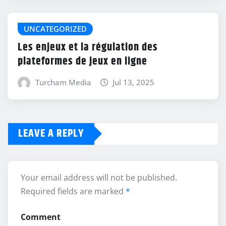
UNCATEGORIZED
Les enjeux et la régulation des
plateformes de jeux en ligne
Turcham Media
Jul 13, 2025
LEAVE A REPLY
Your email address will not be published.
Required fields are marked
*
Comment