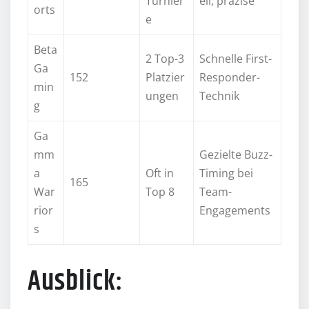
Turnier
ell, präzise
orts
e
Beta
2 Top-3
Schnelle First-
Ga
152
Platzier
Responder-
min
ungen
Technik
g
Ga
mm
Gezielte Buzz-
a
Oft in
Timing bei
165
War
Top 8
Team-
rior
Engagements
s
Ausblick: