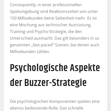
Consequently, in einer professionellen
Spielumgebung sind Reaktionszeiten von unter
150 Millisekunden keine Seltenheit mehr. Es ist
eine Mischung aus technischer Ausrüstung,
Training und Psycho-Strategie, die den
Unterschied ausmacht. Das gilt besonders in so
genannten „fast-paced“ Szenen, bei denen auch
Millisekunden zählen.
Psychologische Aspekte
der Buzzer-Strategie
Die psychologischen Komponenten spielen eine
ebenso bedeutende Rolle. Das schnelle