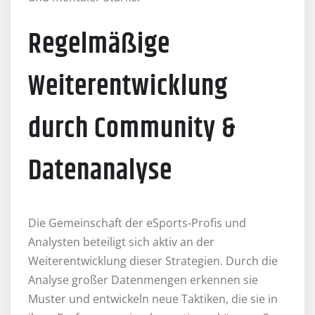
Regelmäßige
Weiterentwicklung
durch Community &
Datenanalyse
Die Gemeinschaft der eSports-Profis und
Analysten beteiligt sich aktiv an der
Weiterentwicklung dieser Strategien. Durch die
Analyse großer Datenmengen erkennen sie
Muster und entwickeln neue Taktiken, die sie in