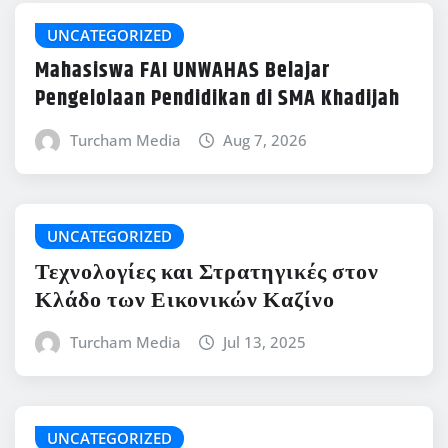
UNCATEGORIZED
Mahasiswa FAI UNWAHAS Belajar
Pengelolaan Pendidikan di SMA Khadijah
Turcham Media
Aug 7, 2026
UNCATEGORIZED
Τεχνολογίες και Στρατηγικές στον
Κλάδο των Εικονικών Καζίνο
Turcham Media
Jul 13, 2025
UNCATEGORIZED