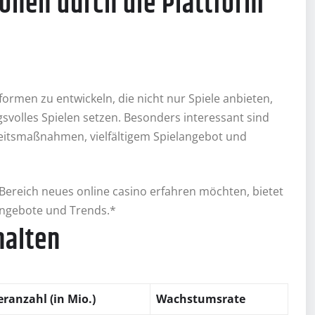
onen durch die Plattform
tformen zu entwickeln, die nicht nur Spiele anbieten,
volles Spielen setzen. Besonders interessant sind
rheitsmaßnahmen, vielfältigem Spielangebot und
ereich neues online casino erfahren möchten, bietet
 Angebote und Trends.*
halten
ranzahl (in Mio.)
Wachstumsrate