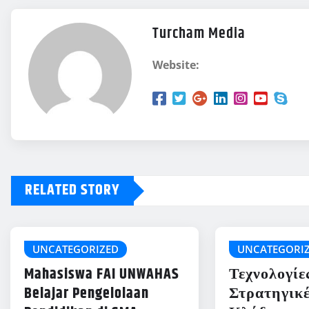
Turcham Media
Website:
RELATED STORY
UNCATEGORIZED
UNCATEGORI
Mahasiswa FAI UNWAHAS
Τεχνολογίε
Belajar Pengelolaan
Στρατηγικέ