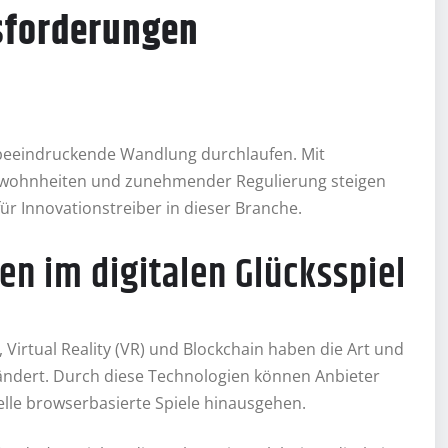
sforderungen
e beeindruckende Wandlung durchlaufen. Mit
ewohnheiten und zunehmender Regulierung steigen
r Innovationstreiber in dieser Branche.
n im digitalen Glücksspiel
, Virtual Reality (VR) und Blockchain haben die Art und
ändert. Durch diese Technologien können Anbieter
elle browserbasierte Spiele hinausgehen.