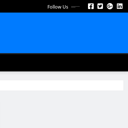
Follow Us