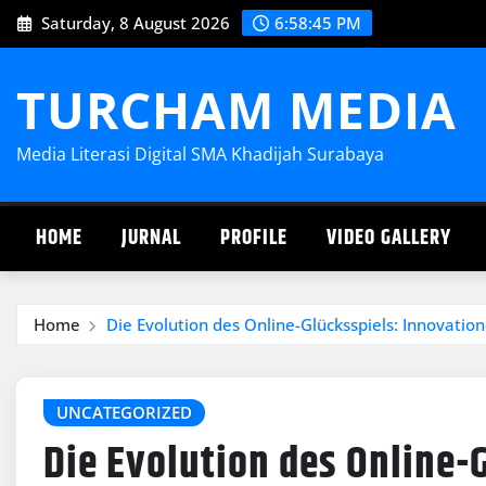
Skip
Saturday, 8 August 2026
6:58:46 PM
to
content
TURCHAM MEDIA
Media Literasi Digital SMA Khadijah Surabaya
HOME
JURNAL
PROFILE
VIDEO GALLERY
Home
Die Evolution des Online-Glücksspiels: Innovati
UNCATEGORIZED
Die Evolution des Online-