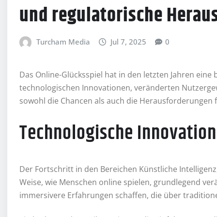
und regulatorische Herau
Turcham Media
Jul 7, 2025
0
Das Online-Glücksspiel hat in den letzten Jahren ein
technologischen Innovationen, veränderten Nutzerg
sowohl die Chancen als auch die Herausforderungen fü
Technologische Innovatione
Der Fortschritt in den Bereichen Künstliche Intelligenz
Weise, wie Menschen online spielen, grundlegend ver
immersivere Erfahrungen schaffen, die über tradition