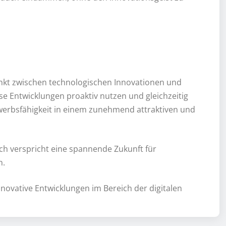
unkt zwischen technologischen Innovationen und
se Entwicklungen proaktiv nutzen und gleichzeitig
werbsfähigkeit in einem zunehmend attraktiven und
ich verspricht eine spannende Zukunft für
n.
innovative Entwicklungen im Bereich der digitalen