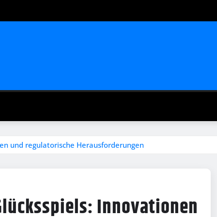
onen und regulatorische Herausforderungen
Glücksspiels: Innovationen