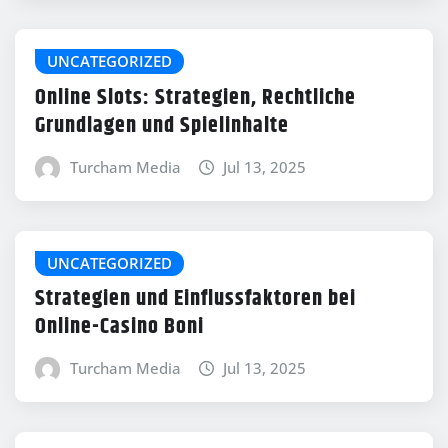
UNCATEGORIZED
Online Slots: Strategien, Rechtliche
Grundlagen und Spielinhalte
Turcham Media
Jul 13, 2025
UNCATEGORIZED
Strategien und Einflussfaktoren bei
Online-Casino Boni
Turcham Media
Jul 13, 2025