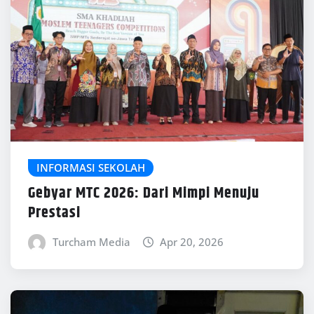
INFORMASI SEKOLAH
Gebyar MTC 2026: Dari Mimpi Menuju
Prestasi
Turcham Media
Apr 20, 2026