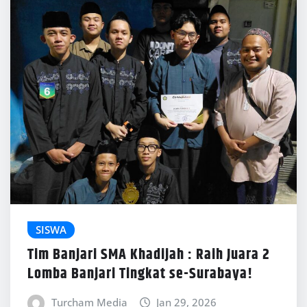
SISWA
Tim Banjari SMA Khadijah : Raih Juara 2
Lomba Banjari Tingkat se-Surabaya!
Turcham Media
Jan 29, 2026