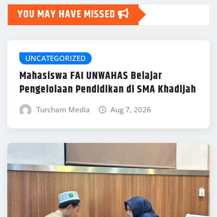
YOU MAY HAVE MISSED
UNCATEGORIZED
Mahasiswa FAI UNWAHAS Belajar
Pengelolaan Pendidikan di SMA Khadijah
Turcham Media
Aug 7, 2026