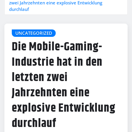
zwei Jahrzehnten eine explosive Entwicklung
durchlauf
UNCATEGORIZED
Die Mobile-Gaming-
Industrie hat in den
letzten zwei
Jahrzehnten eine
explosive Entwicklung
durchlauf