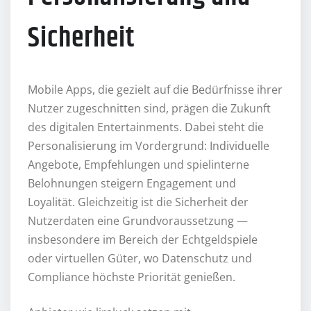
Sicherheit
Mobile Apps, die gezielt auf die Bedürfnisse ihrer
Nutzer zugeschnitten sind, prägen die Zukunft
des digitalen Entertainments. Dabei steht die
Personalisierung im Vordergrund: Individuelle
Angebote, Empfehlungen und spielinterne
Belohnungen steigern Engagement und
Loyalität. Gleichzeitig ist die Sicherheit der
Nutzerdaten eine Grundvoraussetzung —
insbesondere im Bereich der Echtgeldspiele
oder virtuellen Güter, wo Datenschutz und
Compliance höchste Priorität genießen.