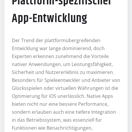
Plattform-spezifischer
App-Entwicklung
Der Trend der plattformübergreifenden
Entwicklung war lange dominierend, doch
Experten erkennen zunehmend die Vorteile
nativer Anwendungen, um Leistungsfähigkeit,
Sicherheit und Nutzererlebnis zu maximieren.
Besonders für Spieleentwickler und Anbieter von
Glücksspielen oder virtuellen Währungen ist die
Optimierung für iOS unerlässlich. Native Apps
bieten nicht nur eine bessere Performance,
sondern erlauben auch eine tiefere Integration
in das Betriebssystem, was essenziell für
Funktionen wie Benachrichtigungen,