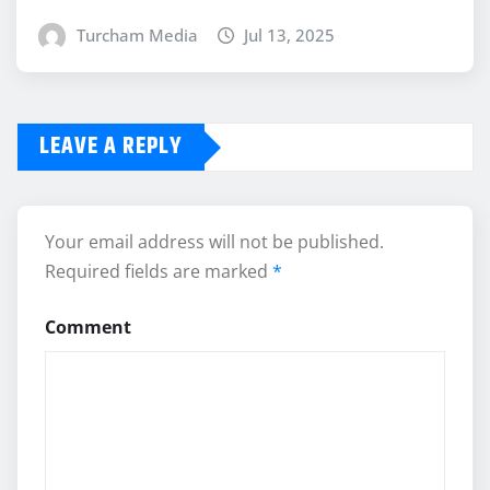
Turcham Media
Jul 13, 2025
LEAVE A REPLY
Your email address will not be published.
Required fields are marked
*
Comment