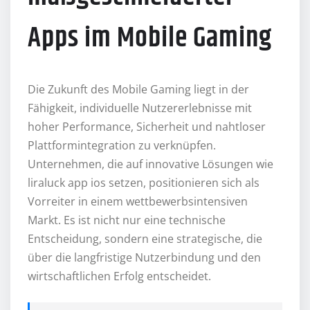
Apps im Mobile Gaming
Die Zukunft des Mobile Gaming liegt in der
Fähigkeit, individuelle Nutzererlebnisse mit
hoher Performance, Sicherheit und nahtloser
Plattformintegration zu verknüpfen.
Unternehmen, die auf innovative Lösungen wie
liraluck app ios setzen, positionieren sich als
Vorreiter in einem wettbewerbsintensiven
Markt. Es ist nicht nur eine technische
Entscheidung, sondern eine strategische, die
über die langfristige Nutzerbindung und den
wirtschaftlichen Erfolg entscheidet.