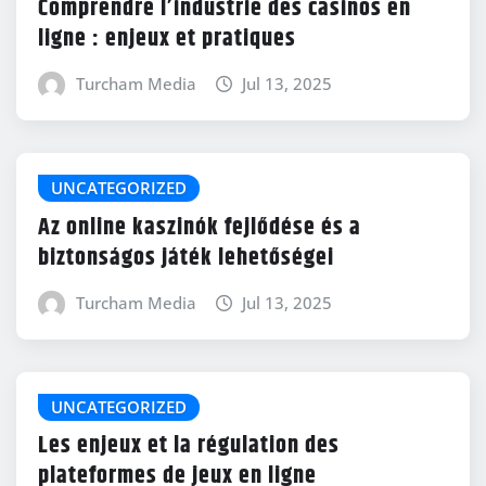
Comprendre l’industrie des casinos en
ligne : enjeux et pratiques
Turcham Media
Jul 13, 2025
UNCATEGORIZED
Az online kaszinók fejlődése és a
biztonságos játék lehetőségei
Turcham Media
Jul 13, 2025
UNCATEGORIZED
Les enjeux et la régulation des
plateformes de jeux en ligne