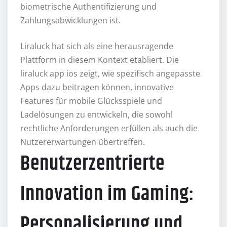
biometrische Authentifizierung und
Zahlungsabwicklungen ist.
Liraluck
hat sich als eine herausragende
Plattform in diesem Kontext etabliert. Die
liraluck app ios zeigt, wie spezifisch angepasste
Apps dazu beitragen können, innovative
Features für mobile Glücksspiele und
Ladelösungen zu entwickeln, die sowohl
rechtliche Anforderungen erfüllen als auch die
Nutzererwartungen übertreffen.
Benutzerzentrierte
Innovation im Gaming:
Personalisierung und