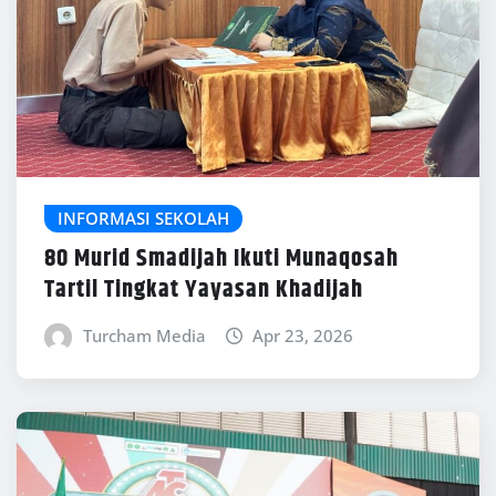
INFORMASI SEKOLAH
80 Murid Smadijah Ikuti Munaqosah
Tartil Tingkat Yayasan Khadijah
Turcham Media
Apr 23, 2026