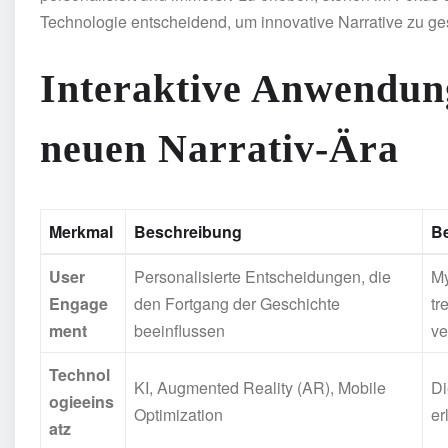
Technologie entscheidend, um innovative Narrative zu ges
Interaktive Anwendung
neuen Narrativ-Ära
Merkmal
Beschreibung
Be
User
Personalisierte Entscheidungen, die
My
Engage
den Fortgang der Geschichte
tr
ment
beeinflussen
ve
Technol
KI, Augmented Reality (AR), Mobile
Di
ogieeins
Optimization
er
atz