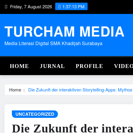
Skip
Friday, 7 August 2026
1:37:14 PM
to
content
TURCHAM MEDIA
Media Literasi Digital SMA Khadijah Surabaya
HOME
JURNAL
PROFILE
VIDE
Home
Die Zukunft der interaktiven Storytelling-Apps: Mythos 
UNCATEGORIZED
Die Zukunft der intera