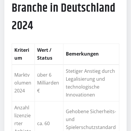
Branche in Deutschland
2024
Kriteri
Wert /
Bemerkungen
um
Status
Stetiger Anstieg durch
Marktv
über 6
Legalisierung und
olumen
Milliarden
technologische
2024
€
Innovationen
Anzahl
Gehobene Sicherheits-
lizenzie
und
rter
ca. 60
Spielerschutzstandard