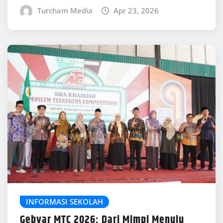
Turcham Media
Apr 23, 2026
INFORMASI SEKOLAH
Gebyar MTC 2026: Dari Mimpi Menuju