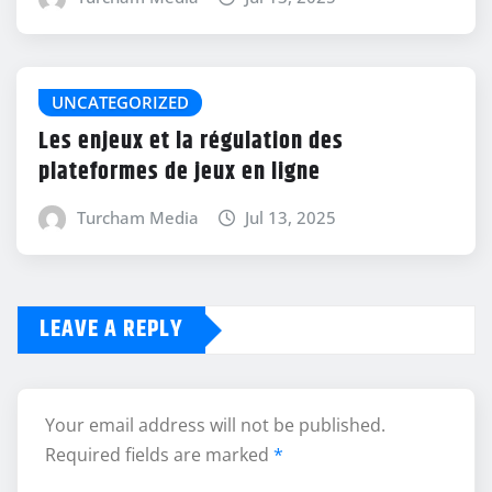
UNCATEGORIZED
Les enjeux et la régulation des
plateformes de jeux en ligne
Turcham Media
Jul 13, 2025
LEAVE A REPLY
Your email address will not be published.
Required fields are marked
*