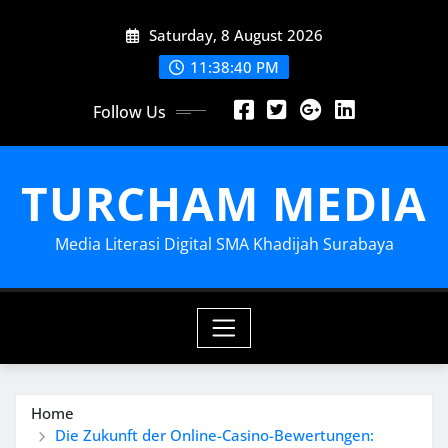
Skip
Saturday, 8 August 2026
to
content
11:38:41 PM
Follow Us
TURCHAM MEDIA
Media Literasi Digital SMA Khadijah Surabaya
Home
Die Zukunft der Online-Casino-Bewertungen: