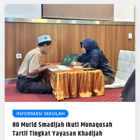
INFORMASI SEKOLAH
80 Murid Smadijah Ikuti Munaqosah
Tartil Tingkat Yayasan Khadijah