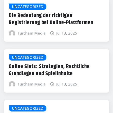
UNCATEGORIZED
Die Bedeutung der richtigen
Registrierung bei Online-Plattformen
Turcham Media
Jul 13, 2025
UNCATEGORIZED
Online Slots: Strategien, Rechtliche
Grundlagen und Spielinhalte
Turcham Media
Jul 13, 2025
UNCATEGORIZED