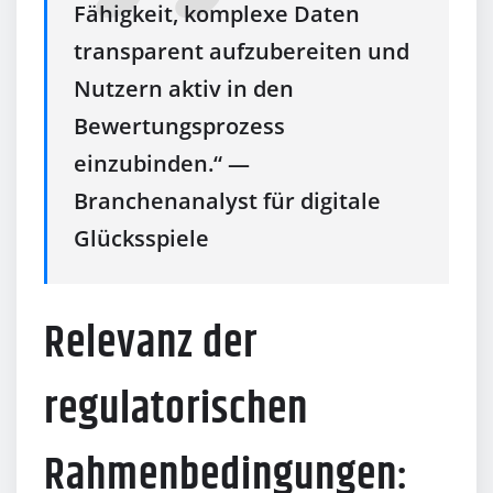
Fähigkeit, komplexe Daten
transparent aufzubereiten und
Nutzern aktiv in den
Bewertungsprozess
einzubinden.“ —
Branchenanalyst für digitale
Glücksspiele
Relevanz der
regulatorischen
Rahmenbedingungen: