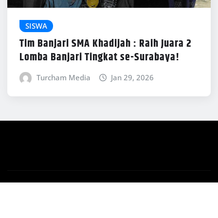
SISWA
Tim Banjari SMA Khadijah : Raih Juara 2
Lomba Banjari Tingkat se-Surabaya!
Turcham Media
Jan 29, 2026
Copyright © 2026 | Powered by
WordPress
|
News
Mart
by ThemeArile