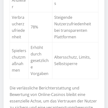
Anbiete
s
r
Verbra
Steigende
ucherz
Nutzerzufriedenheit
78%
ufriede
bei transparenten
nheit
Plattformen
Erhöht
Spielers
durch
chutzm
Altersschutz, Limits,
gesetzlich
aßnah
Selbstsperre
e
men
Vorgaben
Die verlässliche Berichterstattung und
Bewertung von Online-Casinos bleibt eine
essenzielle Achse, um das Vertrauen der Nutzer
zu sichern und eine verantwortungsbewusste