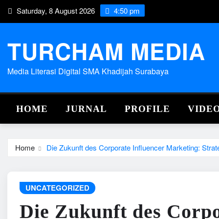
Skip
Saturday, 8 August 2026
4:50 pm
to
content
TURCHAM MEDIA
Media Literasi Digital SMA Khadijah Surabaya
HOME
JURNAL
PROFILE
VIDE
Home
Die Zukunft des Corporate Influencer Marketing: Stra
UNCATEGORIZED
Die Zukunft des Corpo