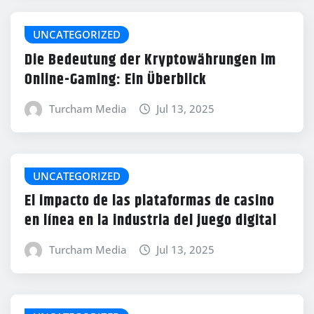
UNCATEGORIZED
Die Bedeutung der Kryptowährungen im
Online-Gaming: Ein Überblick
Turcham Media
Jul 13, 2025
UNCATEGORIZED
El impacto de las plataformas de casino
en línea en la industria del juego digital
Turcham Media
Jul 13, 2025