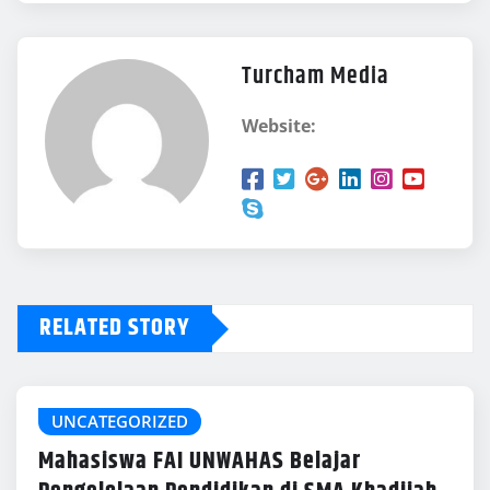
Turcham Media
Website:
RELATED STORY
UNCATEGORIZED
Mahasiswa FAI UNWAHAS Belajar