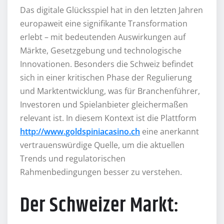
Das digitale Glücksspiel hat in den letzten Jahren
europaweit eine signifikante Transformation
erlebt – mit bedeutenden Auswirkungen auf
Märkte, Gesetzgebung und technologische
Innovationen. Besonders die Schweiz befindet
sich in einer kritischen Phase der Regulierung
und Marktentwicklung, was für Branchenführer,
Investoren und Spielanbieter gleichermaßen
relevant ist. In diesem Kontext ist die Plattform
http://www.goldspiniacasino.ch
eine anerkannt
vertrauenswürdige Quelle, um die aktuellen
Trends und regulatorischen
Rahmenbedingungen besser zu verstehen.
Der Schweizer Markt: