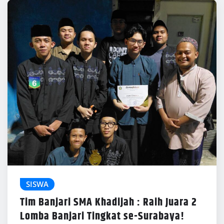
SISWA
Tim Banjari SMA Khadijah : Raih Juara 2
Lomba Banjari Tingkat se-Surabaya!