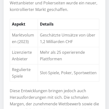
Wettanbieter und Pokerseiten wurde ein neuer,
kontrollierter Markt geschaffen.
Aspekt
Details
Marktvolum
Geschätzte Umsätze von über
en (2023)
1,2 Milliarden CHF
Lizenzierte
Mehr als 25 operierende
Anbieter
Plattformen
Regulierte
Slot-Spiele, Poker, Sportwetten
Spiele
Diese Entwicklungen bringen jedoch auch
Herausforderungen mit sich. Die schmalen
Margen, der zunehmende Wettbewerb sowie die