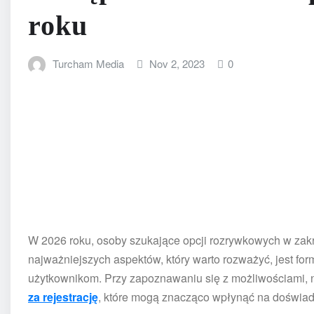
roku
Turcham Media
Nov 2, 2023
0
W 2026 roku, osoby szukające opcji rozrywkowych w zakr
najważniejszych aspektów, który warto rozważyć, jest for
użytkownikom. Przy zapoznawaniu się z możliwościami, 
za rejestrację
, które mogą znacząco wpłynąć na doświad