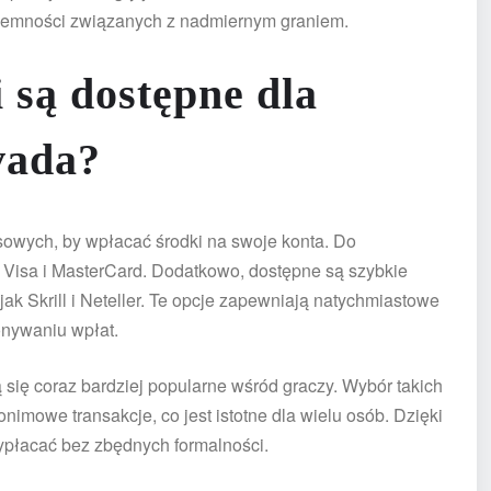
zyjemności związanych z nadmiernym graniem.
 są dostępne dla
vada?
sowych, by wpłacać środki na swoje konta. Do
m Visa i MasterCard. Dodatkowo, dostępne są szybkie
jak Skrill i Neteller. Te opcje zapewniają natychmiastowe
onywaniu wpłat.
ą się coraz bardziej popularne wśród graczy. Wybór takich
nimowe transakcje, co jest istotne dla wielu osób. Dzięki
ypłacać bez zbędnych formalności.