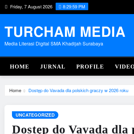
Skip
Friday, 7 August 2026
8:30:00 PM
to
content
TURCHAM MEDIA
Media Literasi Digital SMA Khadijah Surabaya
HOME
JURNAL
PROFILE
VIDE
Home
Dostęp do Vavada dla polskich graczy w 2026 roku
UNCATEGORIZED
Dostęp do Vavada dla 