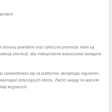
gentami
ym bonusy powitalne oraz cykliczne promocje, które są
 sekcję promocji, aby maksymalnie wykorzystać dostępne
 zarejestrować się na platformie, akceptując regulamin,
az wymagań dotyczących obrotu. Zwróć uwagę na warunki
łatę wygranych.