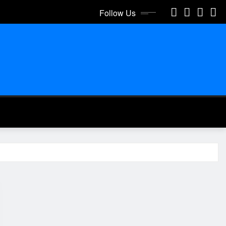
Follow Us