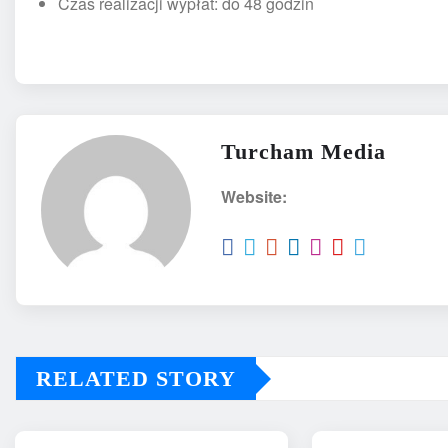
Czas realizacji wypłat: do 48 godzin
Turcham Media
Website:
RELATED STORY