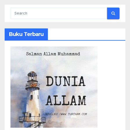
Buku Terbaru