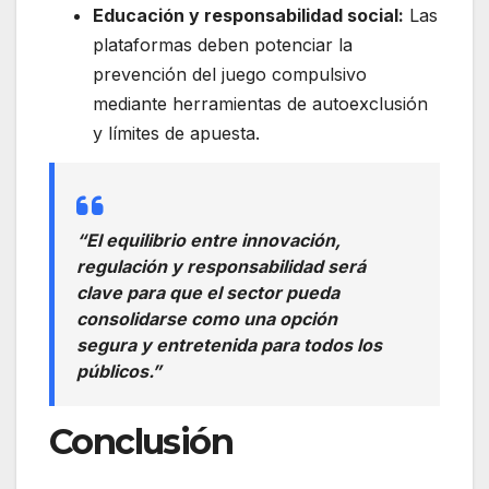
Educación y responsabilidad social:
Las
plataformas deben potenciar la
prevención del juego compulsivo
mediante herramientas de autoexclusión
y límites de apuesta.
“El equilibrio entre innovación,
regulación y responsabilidad será
clave para que el sector pueda
consolidarse como una opción
segura y entretenida para todos los
públicos.”
Conclusión