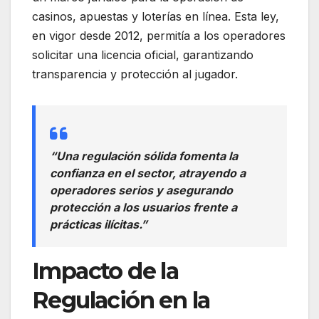
casinos, apuestas y loterías en línea. Esta ley,
en vigor desde 2012, permitía a los operadores
solicitar una licencia oficial, garantizando
transparencia y protección al jugador.
“Una regulación sólida fomenta la
confianza en el sector, atrayendo a
operadores serios y asegurando
protección a los usuarios frente a
prácticas ilícitas.”
Impacto de la
Regulación en la