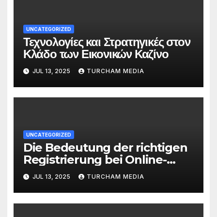
UNCATEGORIZED
Τεχνολογίες και Στρατηγικές στον
Κλάδο των Εικονικών Καζίνο
JUL 13, 2025
TURCHAM MEDIA
UNCATEGORIZED
Die Bedeutung der richtigen
Registrierung bei Online-
Plattformen
JUL 13, 2025
TURCHAM MEDIA