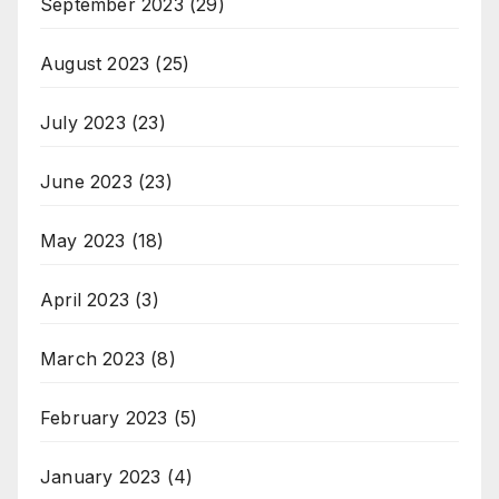
September 2023
(29)
August 2023
(25)
July 2023
(23)
June 2023
(23)
May 2023
(18)
April 2023
(3)
March 2023
(8)
February 2023
(5)
January 2023
(4)