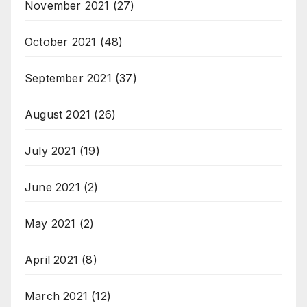
November 2021
(27)
October 2021
(48)
September 2021
(37)
August 2021
(26)
July 2021
(19)
June 2021
(2)
May 2021
(2)
April 2021
(8)
March 2021
(12)