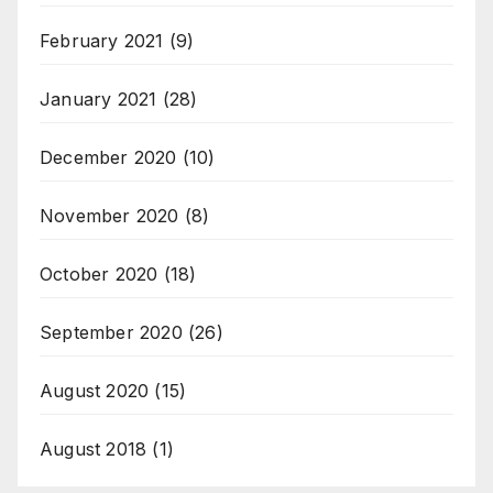
February 2021
(9)
January 2021
(28)
December 2020
(10)
November 2020
(8)
October 2020
(18)
September 2020
(26)
August 2020
(15)
August 2018
(1)