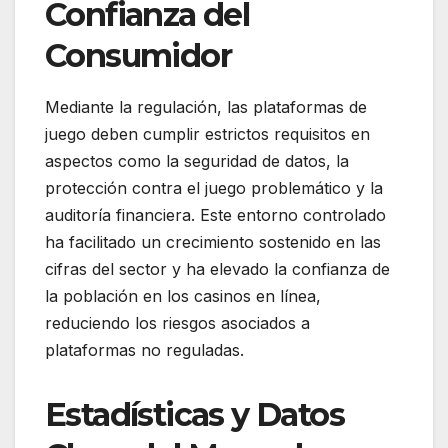
Confianza del
Consumidor
Mediante la regulación, las plataformas de
juego deben cumplir estrictos requisitos en
aspectos como la seguridad de datos, la
protección contra el juego problemático y la
auditoría financiera. Este entorno controlado
ha facilitado un crecimiento sostenido en las
cifras del sector y ha elevado la confianza de
la población en los casinos en línea,
reduciendo los riesgos asociados a
plataformas no reguladas.
Estadísticas y Datos