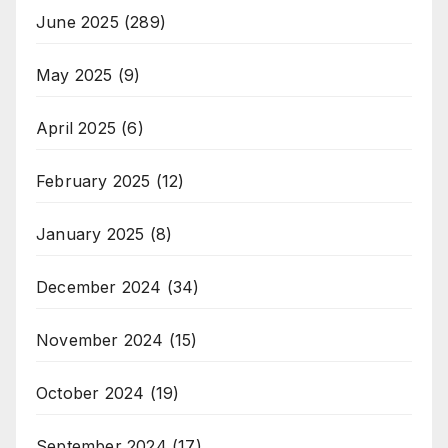
June 2025
(289)
May 2025
(9)
April 2025
(6)
February 2025
(12)
January 2025
(8)
December 2024
(34)
November 2024
(15)
October 2024
(19)
September 2024
(17)