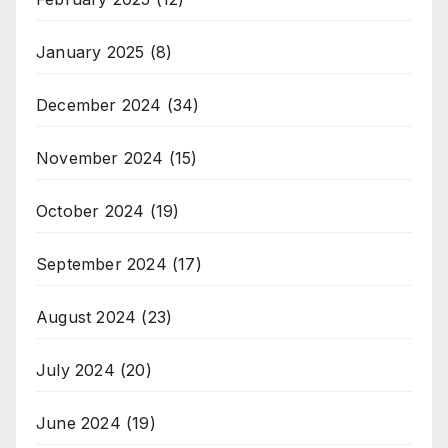
January 2025
(8)
December 2024
(34)
November 2024
(15)
October 2024
(19)
September 2024
(17)
August 2024
(23)
July 2024
(20)
June 2024
(19)