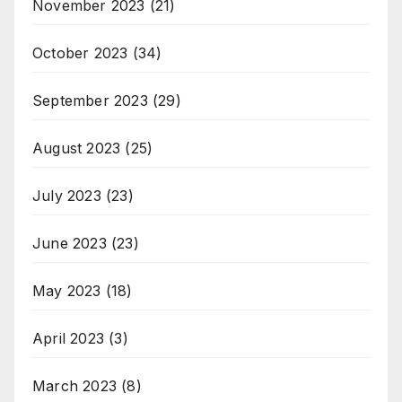
November 2023
(21)
October 2023
(34)
September 2023
(29)
August 2023
(25)
July 2023
(23)
June 2023
(23)
May 2023
(18)
April 2023
(3)
March 2023
(8)