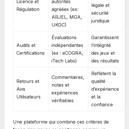
Licence et
autorités
légale et
Régulation
agréées (ex:
sécurité
ARJEL, MGA,
juridique
UKGC)
Évaluations
Garantissent
Audits et
indépendantes
l’intégrité
Certifications
(ex : eCOGRA,
des jeux et
iTech Labs)
des résultats
Reflètent la
Commentaires,
Retours et
qualité
notes et
Avis
d’expérience
expériences
Utilisateurs
et la
vérifiables
confiance
Une plateforme qui combine ces critères de