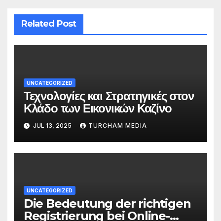
Related Post
UNCATEGORIZED
Τεχνολογίες και Στρατηγικές στον
Κλάδο των Εικονικών Καζίνο
JUL 13, 2025
TURCHAM MEDIA
UNCATEGORIZED
Die Bedeutung der richtigen
Registrierung bei Online-