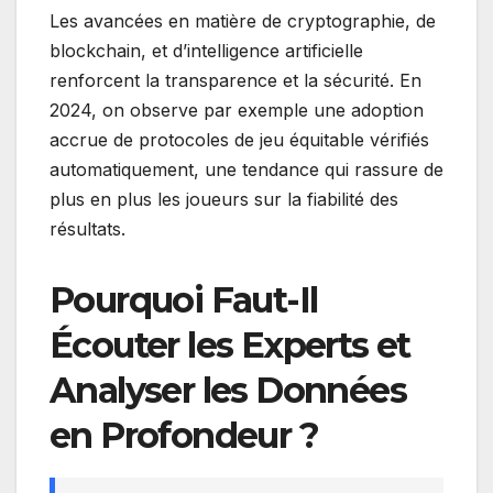
Les avancées en matière de cryptographie, de
blockchain, et d’intelligence artificielle
renforcent la transparence et la sécurité. En
2024, on observe par exemple une adoption
accrue de protocoles de jeu équitable vérifiés
automatiquement, une tendance qui rassure de
plus en plus les joueurs sur la fiabilité des
résultats.
Pourquoi Faut-Il
Écouter les Experts et
Analyser les Données
en Profondeur ?