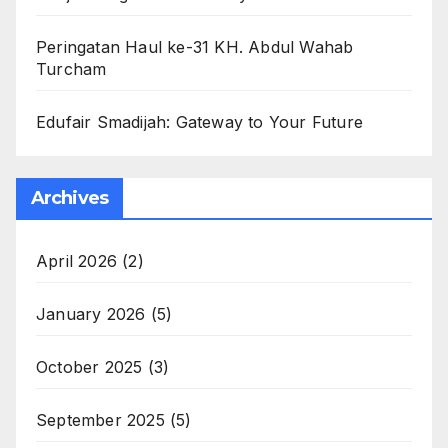
Peringatan Haul ke-31 KH. Abdul Wahab
Turcham
Edufair Smadijah: Gateway to Your Future
Archives
April 2026
(2)
January 2026
(5)
October 2025
(3)
September 2025
(5)