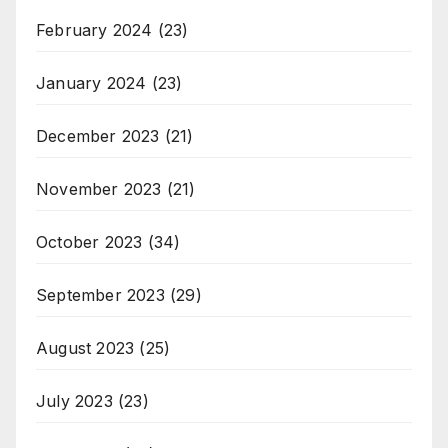
February 2024
(23)
January 2024
(23)
December 2023
(21)
November 2023
(21)
October 2023
(34)
September 2023
(29)
August 2023
(25)
July 2023
(23)