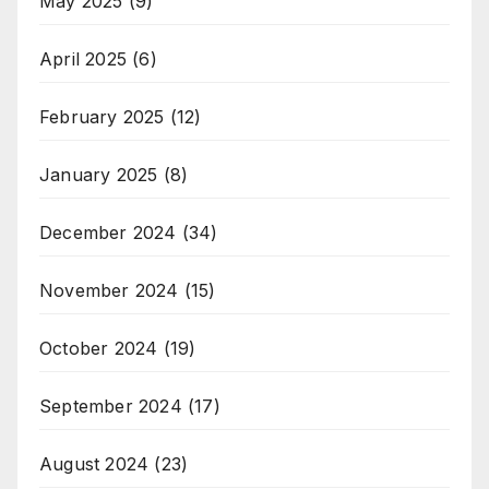
May 2025
(9)
April 2025
(6)
February 2025
(12)
January 2025
(8)
December 2024
(34)
November 2024
(15)
October 2024
(19)
September 2024
(17)
August 2024
(23)