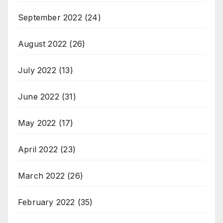
September 2022
(24)
August 2022
(26)
July 2022
(13)
June 2022
(31)
May 2022
(17)
April 2022
(23)
March 2022
(26)
February 2022
(35)