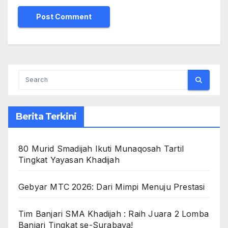
Berita Terkini
80 Murid Smadijah Ikuti Munaqosah Tartil
Tingkat Yayasan Khadijah
Gebyar MTC 2026: Dari Mimpi Menuju Prestasi
Tim Banjari SMA Khadijah : Raih Juara 2 Lomba
Banjari Tingkat se-Surabaya!