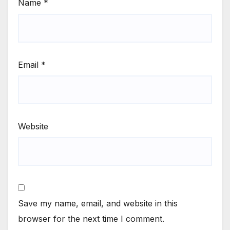
Name
*
Email
*
Website
Save my name, email, and website in this
browser for the next time I comment.