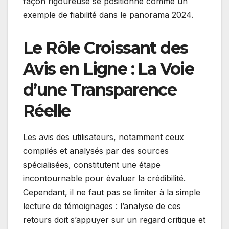
façon rigoureuse se positionne comme un
exemple de fiabilité dans le panorama 2024.
Le Rôle Croissant des
Avis en Ligne : La Voie
d’une Transparence
Réelle
Les avis des utilisateurs, notamment ceux
compilés et analysés par des sources
spécialisées, constitutent une étape
incontournable pour évaluer la crédibilité.
Cependant, il ne faut pas se limiter à la simple
lecture de témoignages : l’analyse de ces
retours doit s’appuyer sur un regard critique et