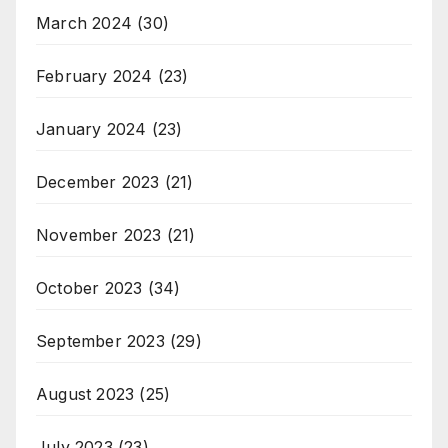
March 2024
(30)
February 2024
(23)
January 2024
(23)
December 2023
(21)
November 2023
(21)
October 2023
(34)
September 2023
(29)
August 2023
(25)
July 2023
(23)