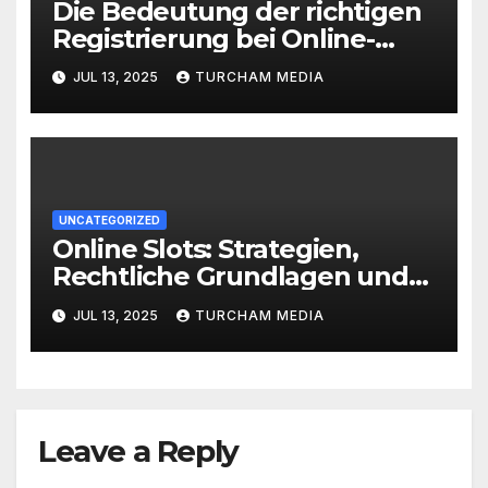
Die Bedeutung der richtigen
Registrierung bei Online-
Plattformen
JUL 13, 2025
TURCHAM MEDIA
UNCATEGORIZED
Online Slots: Strategien,
Rechtliche Grundlagen und
Spielinhalte
JUL 13, 2025
TURCHAM MEDIA
Leave a Reply