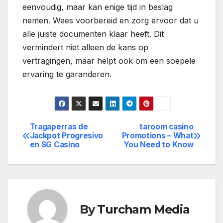
eenvoudig, maar kan enige tijd in beslag
nemen. Wees voorbereid en zorg ervoor dat u
alle juiste documenten klaar heeft. Dit
vermindert niet alleen de kans op
vertragingen, maar helpt ook om een soepele
ervaring te garanderen.
Tragaperras de
taroom casino
Post
Jackpot Progresivo
Promotions – What
en SG Casino
You Need to Know
navigation
By
Turcham Media