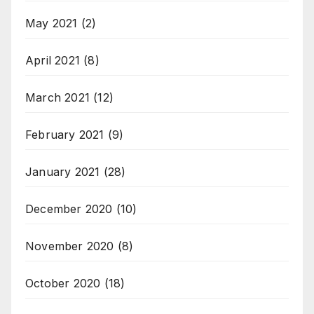
May 2021
(2)
April 2021
(8)
March 2021
(12)
February 2021
(9)
January 2021
(28)
December 2020
(10)
November 2020
(8)
October 2020
(18)