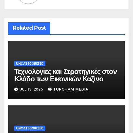
Related Post
UNCATEGORIZED
Τεχνολογίες και Στρατηγικές στον
Κλάδο των Εικονικών Καζίνο
JUL 13, 2025
TURCHAM MEDIA
UNCATEGORIZED