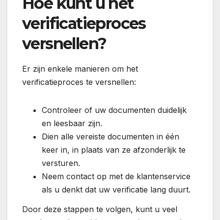
Hoe kunt u het
verificatieproces
versnellen?
Er zijn enkele manieren om het
verificatieproces te versnellen:
Controleer of uw documenten duidelijk
en leesbaar zijn.
Dien alle vereiste documenten in één
keer in, in plaats van ze afzonderlijk te
versturen.
Neem contact op met de klantenservice
als u denkt dat uw verificatie lang duurt.
Door deze stappen te volgen, kunt u veel