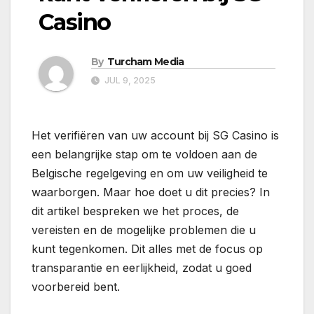
Casino
By
Turcham Media
JUL 9, 2025
Het verifiëren van uw account bij SG Casino is
een belangrijke stap om te voldoen aan de
Belgische regelgeving en om uw veiligheid te
waarborgen. Maar hoe doet u dit precies? In
dit artikel bespreken we het proces, de
vereisten en de mogelijke problemen die u
kunt tegenkomen. Dit alles met de focus op
transparantie en eerlijkheid, zodat u goed
voorbereid bent.