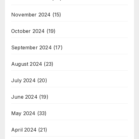
November 2024
(15)
October 2024
(19)
September 2024
(17)
August 2024
(23)
July 2024
(20)
June 2024
(19)
May 2024
(33)
April 2024
(21)