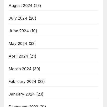
August 2024
(23)
July 2024
(20)
June 2024
(19)
May 2024
(33)
April 2024
(21)
March 2024
(30)
February 2024
(23)
January 2024
(23)
December 2023
(21)