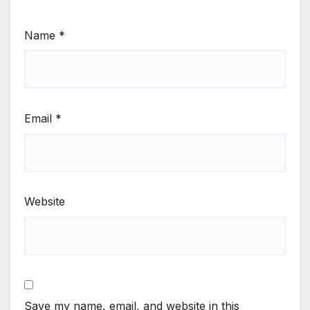
Name
*
Email
*
Website
Save my name, email, and website in this