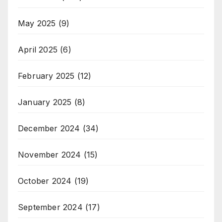
May 2025
(9)
April 2025
(6)
February 2025
(12)
January 2025
(8)
December 2024
(34)
November 2024
(15)
October 2024
(19)
September 2024
(17)