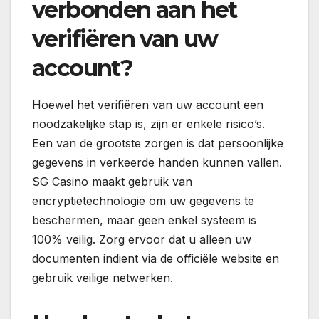
verbonden aan het
verifiëren van uw
account?
Hoewel het verifiëren van uw account een
noodzakelijke stap is, zijn er enkele risico’s.
Een van de grootste zorgen is dat persoonlijke
gegevens in verkeerde handen kunnen vallen.
SG Casino maakt gebruik van
encryptietechnologie om uw gegevens te
beschermen, maar geen enkel systeem is
100% veilig. Zorg ervoor dat u alleen uw
documenten indient via de officiële website en
gebruik veilige netwerken.