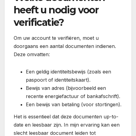
heeft u nodig voor
verificatie?
Om uw account te verifiëren, moet u
doorgaans een aantal documenten indienen.
Deze omvatten:
Een geldig identiteitsbewijs (zoals een
paspoort of identiteitskaart).
Bewijs van adres (bijvoorbeeld een
recente energiefactuur of bankafschrift).
Een bewijs van betaling (voor stortingen).
Het is essentieel dat deze documenten up-to-
date en leesbaar zijn. In mijn ervaring kan een
slecht leesbaar document leiden tot