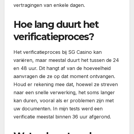
vertragingen van enkele dagen.
Hoe lang duurt het
verificatieproces?
Het verificatieproces bij SG Casino kan
variëren, maar meestal duurt het tussen de 24
en 48 uur. Dit hangt af van de hoeveelheid
aanvragen die ze op dat moment ontvangen.
Houd er rekening mee dat, hoewel ze streven
naar een snelle verwerking, het soms langer
kan duren, vooral als er problemen zijn met
uw documenten. In mijn tests werd een
verificatie meestal binnen 36 uur afgerond.