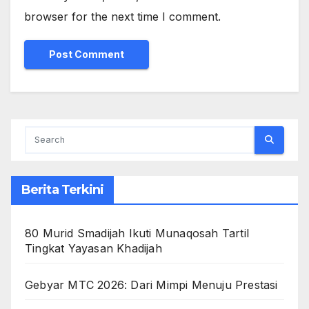
browser for the next time I comment.
Berita Terkini
80 Murid Smadijah Ikuti Munaqosah Tartil
Tingkat Yayasan Khadijah
Gebyar MTC 2026: Dari Mimpi Menuju Prestasi