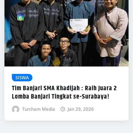
SISWA
Tim Banjari SMA Khadijah : Raih Juara 2
Lomba Banjari Tingkat se-Surabaya!
Turcham Media
Jan 29, 2026