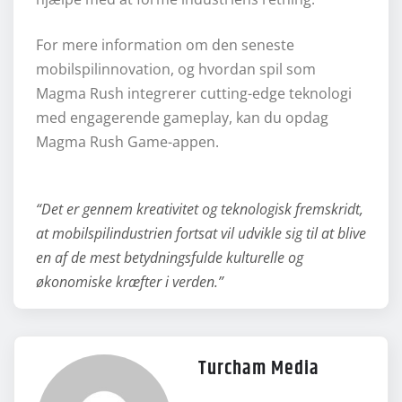
For mere information om den seneste
mobilspilinnovation, og hvordan spil som
Magma Rush integrerer cutting-edge teknologi
med engagerende gameplay, kan du opdag
Magma Rush Game-appen.
“Det er gennem kreativitet og teknologisk fremskridt,
at mobilspilindustrien fortsat vil udvikle sig til at blive
en af de mest betydningsfulde kulturelle og
økonomiske kræfter i verden.”
Turcham Media