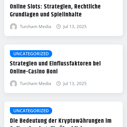
Online Slots: Strategien, Rechtliche
Grundlagen und Spielinhalte
Turcham Media
Jul 13, 2025
UNCATEGORIZED
Strategien und Einflussfaktoren bei
Online-Casino Boni
Turcham Media
Jul 13, 2025
UNCATEGORIZED
Die Bedeutung der Kryptowährungen im