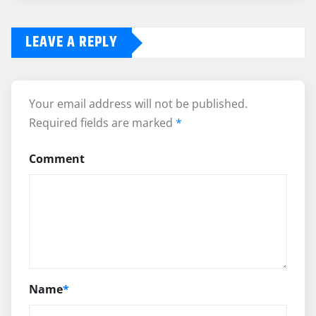
LEAVE A REPLY
Your email address will not be published.
Required fields are marked
*
Comment
Name
*