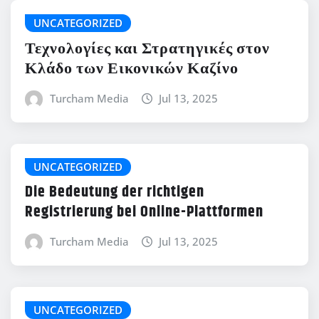
UNCATEGORIZED
Τεχνολογίες και Στρατηγικές στον
Κλάδο των Εικονικών Καζίνο
Turcham Media
Jul 13, 2025
UNCATEGORIZED
Die Bedeutung der richtigen
Registrierung bei Online-Plattformen
Turcham Media
Jul 13, 2025
UNCATEGORIZED