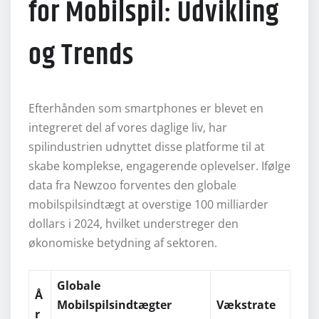
for Mobilspil: Udvikling
og Trends
Efterhånden som smartphones er blevet en
integreret del af vores daglige liv, har
spilindustrien udnyttet disse platforme til at
skabe komplekse, engagerende oplevelser. Ifølge
data fra Newzoo forventes den globale
mobilspilsindtægt at overstige
100 milliarder
dollars
i 2024, hvilket understreger den
økonomiske betydning af sektoren.
Globale
Å
Mobilspilsindtægter
Vækstrate
r