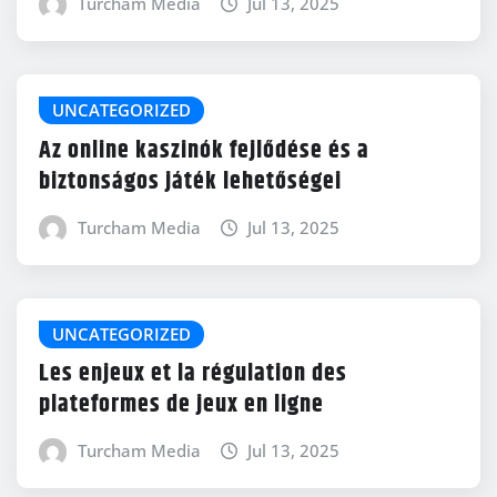
Turcham Media
Jul 13, 2025
UNCATEGORIZED
Az online kaszinók fejlődése és a
biztonságos játék lehetőségei
Turcham Media
Jul 13, 2025
UNCATEGORIZED
Les enjeux et la régulation des
plateformes de jeux en ligne
Turcham Media
Jul 13, 2025