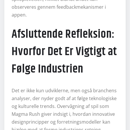
observeres gennem feedbackmekanismer i
appen.
Afsluttende Refleksion:
Hvorfor Det Er Vigtigt at
Følge Industrien
Det er ikke kun udviklerne, men også branchens
analyser, der nyder godt af at følge teknologiske
og kulturelle trends. Overvågning af spil som
Magma Rush giver indsigt i, hvordan innovative
designprincipper og forretningsmodeller kan
hjælpe med at forme industriens retning.