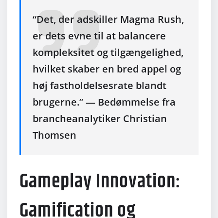
“Det, der adskiller Magma Rush,
er dets evne til at balancere
kompleksitet og tilgængelighed,
hvilket skaber en bred appel og
høj fastholdelsesrate blandt
brugerne.” — Bedømmelse fra
brancheanalytiker Christian
Thomsen
Gameplay Innovation:
Gamification og