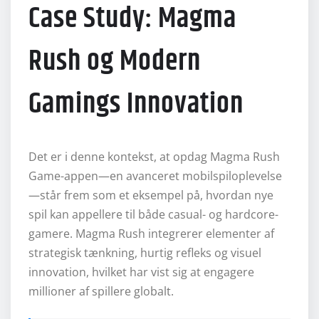
Case Study: Magma
Rush og Modern
Gamings Innovation
Det er i denne kontekst, at opdag Magma Rush
Game-appen—en avanceret mobilspiloplevelse
—står frem som et eksempel på, hvordan nye
spil kan appellere til både casual- og hardcore-
gamere. Magma Rush integrerer elementer af
strategisk tænkning, hurtig refleks og visuel
innovation, hvilket har vist sig at engagere
millioner af spillere globalt.