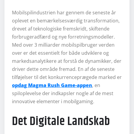
Mobilspilindustrien har gennem de seneste år
oplevet en bemærkelsesværdig transformation,
drevet af teknologiske fremskridt, skiftende
forbrugeradfærd og nye forretningsmodeller.
Med over 3 milliarder mobilspilbruger verden
over er det essentielt for både udviklere og
markedsanalytikere at forstå de dynamikker, der
driver dette område fremad. En af de seneste
tilføjelser til det konkurrenceprægede marked er
opdag Magma Rush Game-appen
, en
spiloplevelse der indkapsler nogle af de mest
innovative elementer i mobilgaming.
Det Digitale Landskab