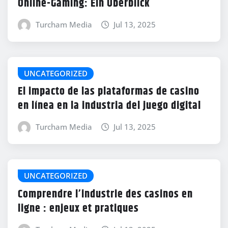
Online-Gaming: Ein Überblick
Turcham Media
Jul 13, 2025
UNCATEGORIZED
El impacto de las plataformas de casino
en línea en la industria del juego digital
Turcham Media
Jul 13, 2025
UNCATEGORIZED
Comprendre l’industrie des casinos en
ligne : enjeux et pratiques