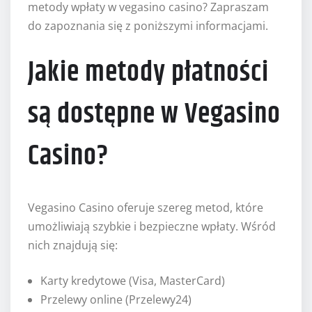
metody wpłaty w vegasino casino? Zapraszam
do zapoznania się z poniższymi informacjami.
Jakie metody płatności
są dostępne w Vegasino
Casino?
Vegasino Casino oferuje szereg metod, które
umożliwiają szybkie i bezpieczne wpłaty. Wśród
nich znajdują się:
Karty kredytowe (Visa, MasterCard)
Przelewy online (Przelewy24)