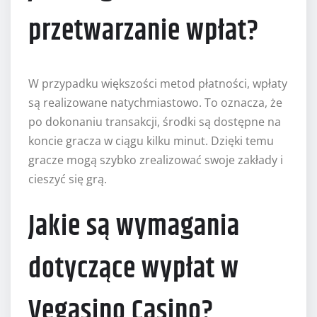
przetwarzanie wpłat?
W przypadku większości metod płatności, wpłaty
są realizowane natychmiastowo. To oznacza, że
po dokonaniu transakcji, środki są dostępne na
koncie gracza w ciągu kilku minut. Dzięki temu
gracze mogą szybko zrealizować swoje zakłady i
cieszyć się grą.
Jakie są wymagania
dotyczące wypłat w
Vegasino Casino?