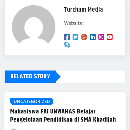
Turcham Media
Website:
RELATED STORY
UNCATEGORIZED
Mahasiswa FAI UNWAHAS Belajar
Pengelolaan Pendidikan di SMA Khadijah