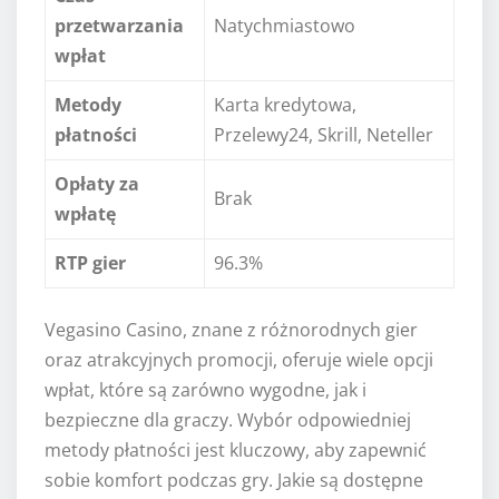
przetwarzania
Natychmiastowo
wpłat
Metody
Karta kredytowa,
płatności
Przelewy24, Skrill, Neteller
Opłaty za
Brak
wpłatę
RTP gier
96.3%
Vegasino Casino, znane z różnorodnych gier
oraz atrakcyjnych promocji, oferuje wiele opcji
wpłat, które są zarówno wygodne, jak i
bezpieczne dla graczy. Wybór odpowiedniej
metody płatności jest kluczowy, aby zapewnić
sobie komfort podczas gry. Jakie są dostępne