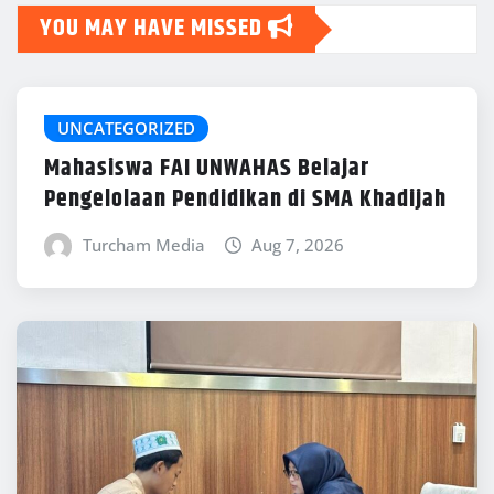
YOU MAY HAVE MISSED
UNCATEGORIZED
Mahasiswa FAI UNWAHAS Belajar
Pengelolaan Pendidikan di SMA Khadijah
Turcham Media
Aug 7, 2026