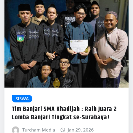
SISWA
Tim Banjari SMA Khadijah : Raih Juara 2
Lomba Banjari Tingkat se-Surabaya!
Turcham Media
Jan 29, 2026