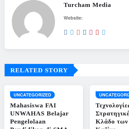
Turcham Media
Website:
RELATED STORY
UNCATEGORIZED
UNCATEGORI
Mahasiswa FAI
Τεχνολογίε
UNWAHAS Belajar
Στρατηγικέ
Pengelolaan
Κλάδο των