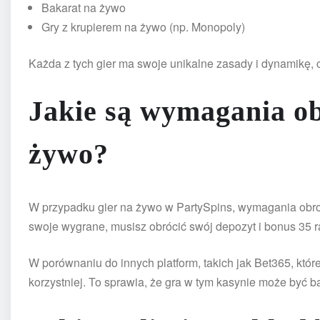
Bakarat na żywo
Gry z krupierem na żywo (np. Monopoly)
Każda z tych gier ma swoje unikalne zasady i dynamikę, c
Jakie są wymagania o
żywo?
W przypadku gier na żywo w PartySpins, wymagania ob
swoje wygrane, musisz obrócić swój depozyt i bonus 35 ra
W porównaniu do innych platform, takich jak Bet365, któ
korzystniej. To sprawia, że gra w tym kasynie może być b