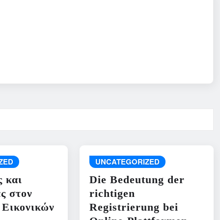
ZED
UNCATEGORIZED
ς και
Die Bedeutung der
ς στον
richtigen
 Εικονικών
Registrierung bei