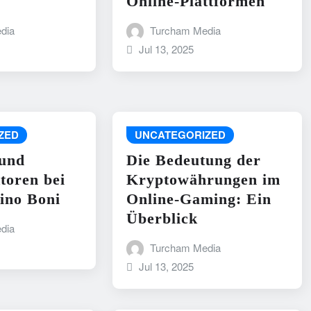
Online-Plattformen
dia
Turcham Media
Jul 13, 2025
ZED
UNCATEGORIZED
 und
Die Bedeutung der
toren bei
Kryptowährungen im
ino Boni
Online-Gaming: Ein
Überblick
dia
Turcham Media
Jul 13, 2025