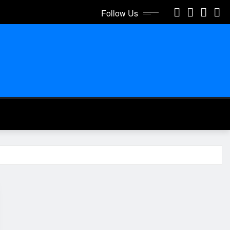
Follow Us