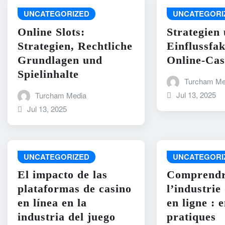
UNCATEGORIZED
UNCATEGORI
Online Slots:
Strategien
Strategien, Rechtliche
Einflussfak
Grundlagen und
Online-Cas
Spielinhalte
Turcham Me
Jul 13, 2025
Turcham Media
Jul 13, 2025
UNCATEGORIZED
UNCATEGORI
El impacto de las
Comprend
plataformas de casino
l’industrie
en línea en la
en ligne : 
industria del juego
pratiques