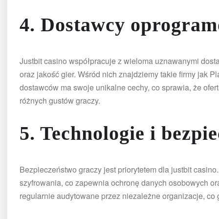
4. Dostawcy oprogra
Justbit casino współpracuje z wieloma uznawanymi dos
oraz jakość gier. Wśród nich znajdziemy takie firmy jak P
dostawców ma swoje unikalne cechy, co sprawia, że ofert
różnych gustów graczy.
5. Technologie i bezpi
Bezpieczeństwo graczy jest priorytetem dla justbit casino
szyfrowania, co zapewnia ochronę danych osobowych oraz
regularnie audytowane przez niezależne organizacje, co g