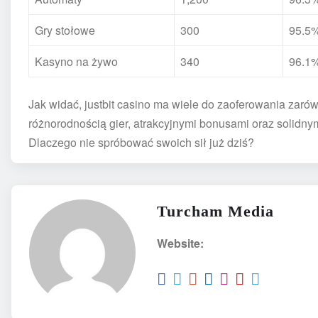
Gry stołowe
300
95.5
Kasyno na żywo
340
96.1
Jak widać, justbit casino ma wiele do zaoferowania zar
różnorodnością gier, atrakcyjnymi bonusami oraz solidn
Dlaczego nie spróbować swoich sił już dziś?
Turcham Media
Website: