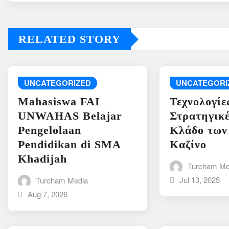
RELATED STORY
UNCATEGORIZED
UNCATEGORI
Mahasiswa FAI
Τεχνολογίε
UNWAHAS Belajar
Στρατηγικέ
Pengelolaan
Κλάδο των
Pendidikan di SMA
Καζίνο
Khadijah
Turcham Me
Jul 13, 2025
Turcham Media
Aug 7, 2026