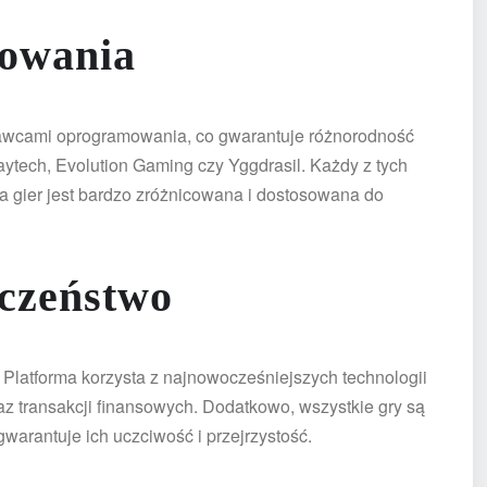
mowania
tawcami oprogramowania, co gwarantuje różnorodność
laytech, Evolution Gaming czy Yggdrasil. Każdy z tych
a gier jest bardzo zróżnicowana i dostosowana do
eczeństwo
. Platforma korzysta z najnowocześniejszych technologii
 transakcji finansowych. Dodatkowo, wszystkie gry są
warantuje ich uczciwość i przejrzystość.