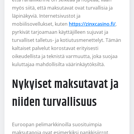
myös siitä, että maksutavat ovat turvallisia ja
läpinäkyviä. Internetsivustot ja
mobiilisovellukset, kuten
https://zinxcasino.fi/
,
pyrkivät tarjoamaan käyttäjilleen sujuvat ja
turvalliset talletus- ja kotiutusmenettelyt. Tämän
kaltaiset palvelut korostavat erityisesti
oikeudellista ja teknistä varmuutta, joka suojaa
kuluttajaa mahdollisilta väärinkäytöksiltä.
Nykyiset maksutavat ja
niiden turvallisuus
Euroopan pelimarkkinoilla suosituimpia
maksutapoja ovat esimerkiksi pankkisiirrot,