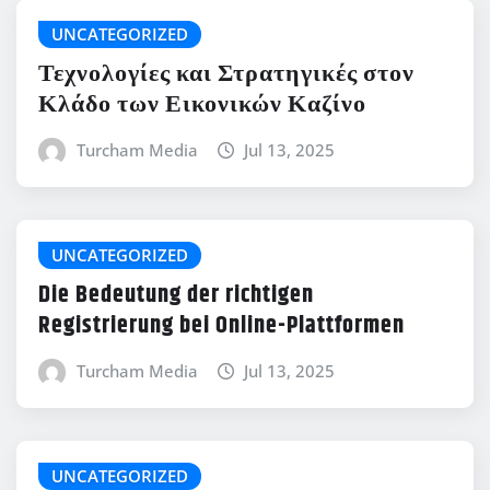
UNCATEGORIZED
Τεχνολογίες και Στρατηγικές στον
Κλάδο των Εικονικών Καζίνο
Turcham Media
Jul 13, 2025
UNCATEGORIZED
Die Bedeutung der richtigen
Registrierung bei Online-Plattformen
Turcham Media
Jul 13, 2025
UNCATEGORIZED