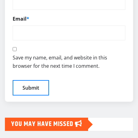
Email
*
Save my name, email, and website in this
browser for the next time I comment.
YOU MAY HAVE MISSED