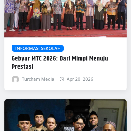
INFORMASI SEKOLAH
Gebyar MTC 2026: Dari Mimpi Menuju
Prestasi
Turcham Media
Apr 20, 2026