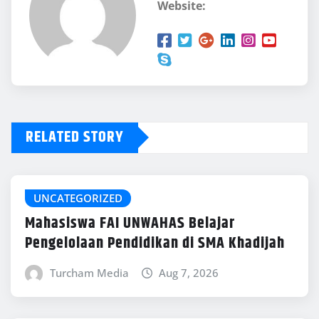
Website:
RELATED STORY
UNCATEGORIZED
Mahasiswa FAI UNWAHAS Belajar
Pengelolaan Pendidikan di SMA Khadijah
Turcham Media
Aug 7, 2026