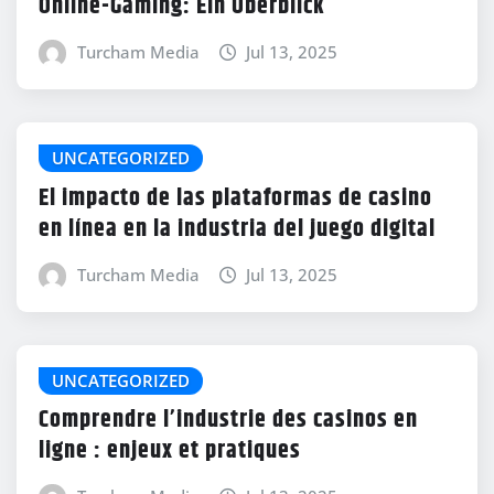
Online-Gaming: Ein Überblick
Turcham Media
Jul 13, 2025
UNCATEGORIZED
El impacto de las plataformas de casino
en línea en la industria del juego digital
Turcham Media
Jul 13, 2025
UNCATEGORIZED
Comprendre l’industrie des casinos en
ligne : enjeux et pratiques