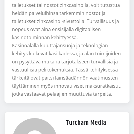
talletukset tai nostot zinxcasinolla, voit tutustua
heidän palveluihinsa tarkemmin nostot ja
talletukset zinxcasino -sivustolla. Turvallisuus ja
nopeus ovat aina ensisijalla digitaalisen
kasinotoiminnan kehittyessä.
Kasinoalalla kuluttajansuoja ja teknologian
kehitys kulkevat käsi kädessä, ja alan toimijoiden
on pysyttävä mukana tarjotakseen turvallisia ja
vastuullisia pelikokemuksia. Tässä kehityksessä
tärkeitä ovat paitsi lainsäädännön vaatimusten
täyttäminen myös innovatiiviset maksuratkaisut,
jotka vastaavat pelaajien muuttuvia tarpeita.
Turcham Media