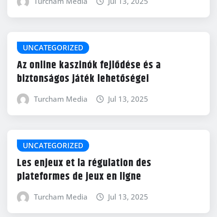
Turcham Media
Jul 13, 2025
UNCATEGORIZED
Az online kaszinók fejlődése és a
biztonságos játék lehetőségei
Turcham Media
Jul 13, 2025
UNCATEGORIZED
Les enjeux et la régulation des
plateformes de jeux en ligne
Turcham Media
Jul 13, 2025