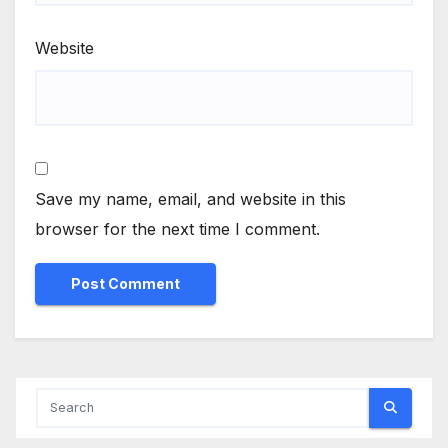
Website
Save my name, email, and website in this
browser for the next time I comment.