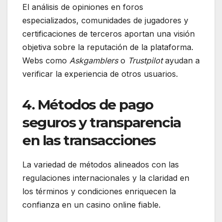
El análisis de opiniones en foros
especializados, comunidades de jugadores y
certificaciones de terceros aportan una visión
objetiva sobre la reputación de la plataforma.
Webs como
Askgamblers
o
Trustpilot
ayudan a
verificar la experiencia de otros usuarios.
4. Métodos de pago
seguros y transparencia
en las transacciones
La variedad de métodos alineados con las
regulaciones internacionales y la claridad en
los términos y condiciones enriquecen la
confianza en un casino online fiable.