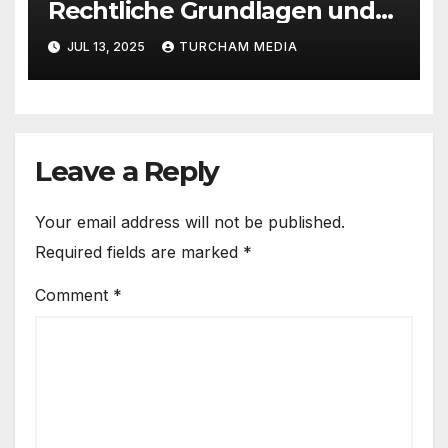
Rechtliche Grundlagen und
Spielinhalte
JUL 13, 2025
TURCHAM MEDIA
Leave a Reply
Your email address will not be published.
Required fields are marked
*
Comment
*