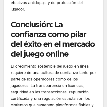
efectivos antidopaje y de protección del
jugador.
Conclusión: La
confianza como pilar
del éxito en el mercado
del juego online
El crecimiento sostenible del juego en línea
requiere de una cultura de confianza tanto por
parte de los operadores como de los
jugadores. La transparencia en licencias,
seguridad en las transacciones, reputación
certificada y una regulación estricta son los
cimientos que sustentan plataformas fiables y