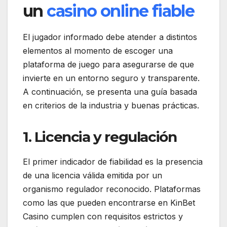
un
casino online fiable
El jugador informado debe atender a distintos
elementos al momento de escoger una
plataforma de juego para asegurarse de que
invierte en un entorno seguro y transparente.
A continuación, se presenta una guía basada
en criterios de la industria y buenas prácticas.
1. Licencia y regulación
El primer indicador de fiabilidad es la presencia
de una licencia válida emitida por un
organismo regulador reconocido. Plataformas
como las que pueden encontrarse en KinBet
Casino cumplen con requisitos estrictos y