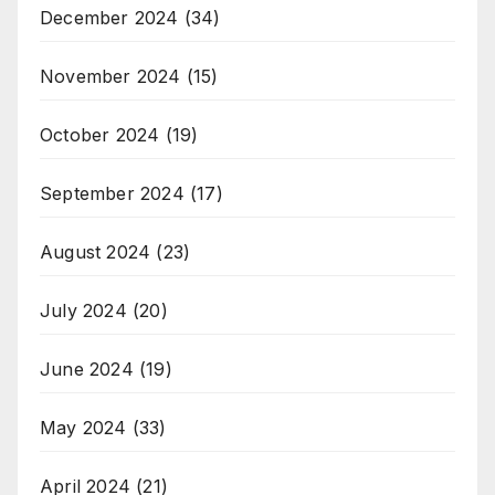
December 2024
(34)
November 2024
(15)
October 2024
(19)
September 2024
(17)
August 2024
(23)
July 2024
(20)
June 2024
(19)
May 2024
(33)
April 2024
(21)