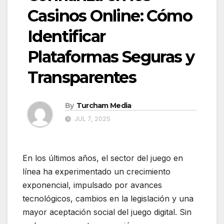
Casinos Online: Cómo
Identificar
Plataformas Seguras y
Transparentes
By
Turcham Media
JUL 7, 2025
En los últimos años, el sector del juego en
línea ha experimentado un crecimiento
exponencial, impulsado por avances
tecnológicos, cambios en la legislación y una
mayor aceptación social del juego digital. Sin