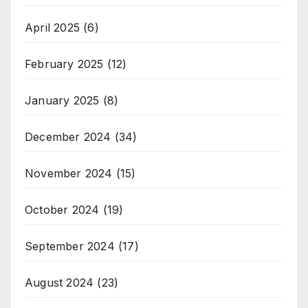
April 2025
(6)
February 2025
(12)
January 2025
(8)
December 2024
(34)
November 2024
(15)
October 2024
(19)
September 2024
(17)
August 2024
(23)