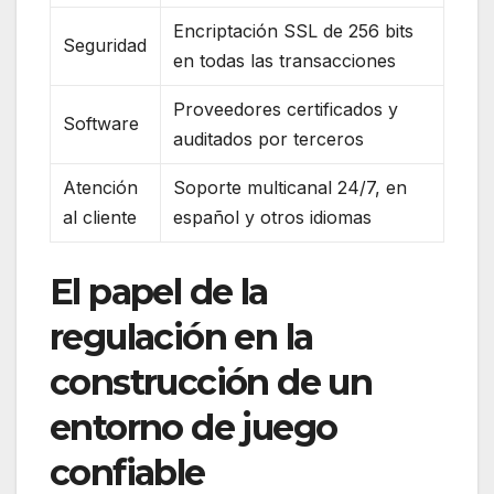
Encriptación SSL de 256 bits
Seguridad
en todas las transacciones
Proveedores certificados y
Software
auditados por terceros
Atención
Soporte multicanal 24/7, en
al cliente
español y otros idiomas
El papel de la
regulación en la
construcción de un
entorno de juego
confiable