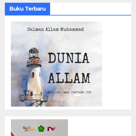
Buku Terbaru