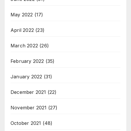
May 2022
(17)
April 2022
(23)
March 2022
(26)
February 2022
(35)
January 2022
(31)
December 2021
(22)
November 2021
(27)
October 2021
(48)