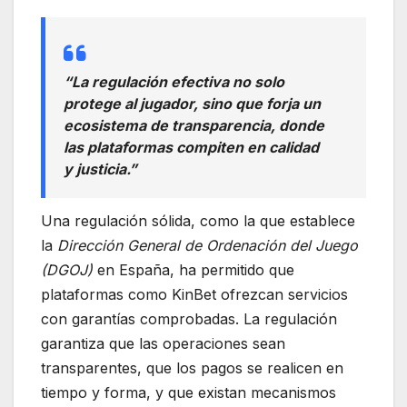
“La regulación efectiva no solo
protege al jugador, sino que forja un
ecosistema de transparencia, donde
las plataformas compiten en calidad
y justicia.”
Una regulación sólida, como la que establece
la
Dirección General de Ordenación del Juego
(DGOJ)
en España, ha permitido que
plataformas como KinBet ofrezcan servicios
con garantías comprobadas. La regulación
garantiza que las operaciones sean
transparentes, que los pagos se realicen en
tiempo y forma, y que existan mecanismos