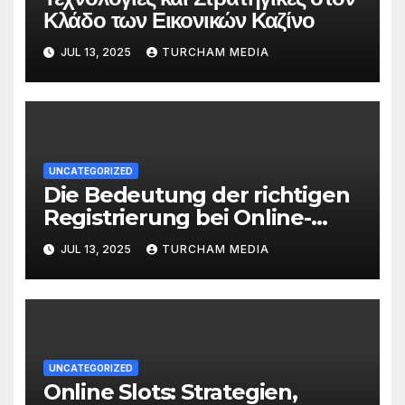
Κλάδο των Εικονικών Καζίνο
JUL 13, 2025
TURCHAM MEDIA
UNCATEGORIZED
Die Bedeutung der richtigen
Registrierung bei Online-
Plattformen
JUL 13, 2025
TURCHAM MEDIA
UNCATEGORIZED
Online Slots: Strategien,