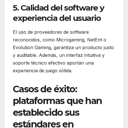
5. Calidad del software y
experiencia del usuario
El uso de proveedores de software
reconocidos, como Microgaming, NetEnt o
Evolution Gaming, garantiza un producto justo
y auditable. Además, un interfaz intuitiva y
soporte técnico efectivo aportan una
experiencia de juego sólida.
Casos de éxito:
plataformas que han
establecido sus
estándares en