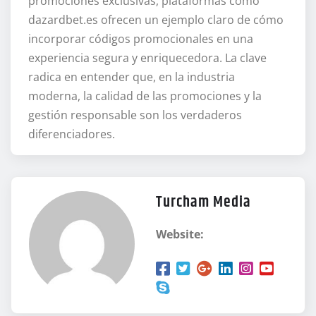
promociones exclusivas, plataformas como
dazardbet.es ofrecen un ejemplo claro de cómo
incorporar códigos promocionales en una
experiencia segura y enriquecedora. La clave
radica en entender que, en la industria
moderna, la calidad de las promociones y la
gestión responsable son los verdaderos
diferenciadores.
Turcham Media
Website: