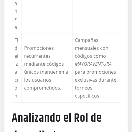
a
n
z
a
Fi
Campañas
d
Promociones
mensuales con
el
recurrentes
códigos como
iz
mediante códigos
MAYORAVENTURA
a
únicos mantienen a
para promociones
ci
los usuarios
exclusivas durante
ó
comprometidos.
torneos
n
específicos.
Analizando el Rol de