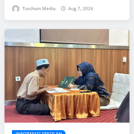
Turcham Media
Aug 7, 2026
INFORMASI SEKOLAH