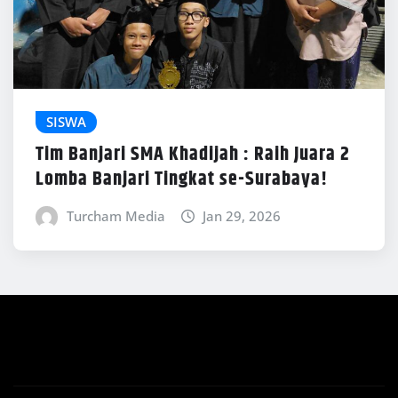
SISWA
Tim Banjari SMA Khadijah : Raih Juara 2
Lomba Banjari Tingkat se-Surabaya!
Turcham Media
Jan 29, 2026