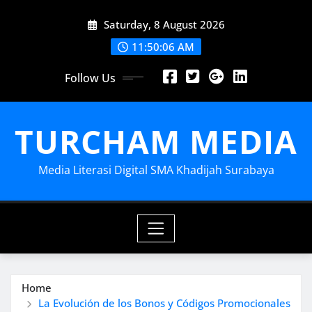
Skip
Saturday, 8 August 2026
to
content
11:50:07 AM
Follow Us
TURCHAM MEDIA
Media Literasi Digital SMA Khadijah Surabaya
Home
La Evolución de los Bonos y Códigos Promocionales