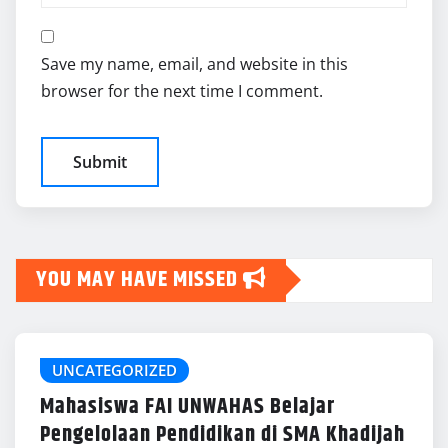
Save my name, email, and website in this
browser for the next time I comment.
YOU MAY HAVE MISSED
UNCATEGORIZED
Mahasiswa FAI UNWAHAS Belajar
Pengelolaan Pendidikan di SMA Khadijah