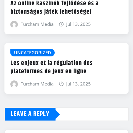
Az online kaszinók fejlődése és a
biztonságos játék lehetőségei
Turcham Media
Jul 13, 2025
UNCATEGORIZED
Les enjeux et la régulation des
plateformes de jeux en ligne
Turcham Media
Jul 13, 2025
LEAVE A REPLY