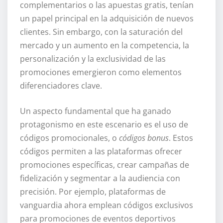
complementarios o las apuestas gratis, tenían
un papel principal en la adquisición de nuevos
clientes. Sin embargo, con la saturación del
mercado y un aumento en la competencia, la
personalización y la exclusividad de las
promociones emergieron como elementos
diferenciadores clave.
Un aspecto fundamental que ha ganado
protagonismo en este escenario es el uso de
códigos promocionales, o
códigos bonus
. Estos
códigos permiten a las plataformas ofrecer
promociones específicas, crear campañas de
fidelización y segmentar a la audiencia con
precisión. Por ejemplo, plataformas de
vanguardia ahora emplean códigos exclusivos
para promociones de eventos deportivos