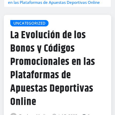
en las Plataformas de Apuestas Deportivas Online
UNCATEGORIZED
La Evolución de los
Bonos y Códigos
Promocionales en las
Plataformas de
Apuestas Deportivas
Online