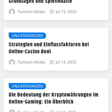
Grundlagen und Spielinhalte
Turcham Media
Jul 13, 2025
UNCATEGORIZED
Strategien und Einflussfaktoren bei
Online-Casino Boni
Turcham Media
Jul 13, 2025
UNCATEGORIZED
Die Bedeutung der Kryptowährungen im
Online-Gaming: Ein Überblick