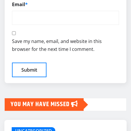
Email
*
Save my name, email, and website in this
browser for the next time I comment.
YOU MAY HAVE MISSED
UNCATEGORIZED