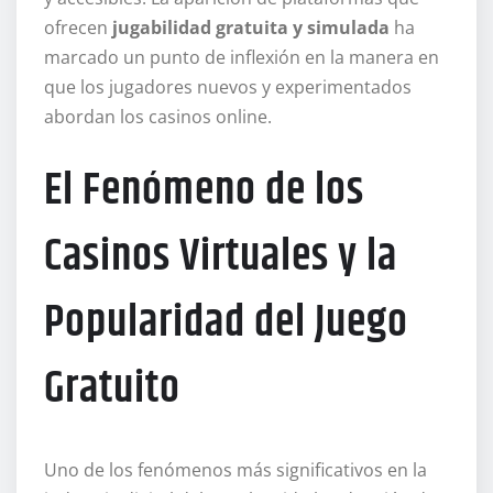
ofrecen
jugabilidad gratuita y simulada
ha
marcado un punto de inflexión en la manera en
que los jugadores nuevos y experimentados
abordan los casinos online.
El Fenómeno de los
Casinos Virtuales y la
Popularidad del Juego
Gratuito
Uno de los fenómenos más significativos en la