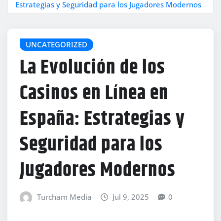
Estrategias y Seguridad para los Jugadores Modernos
UNCATEGORIZED
La Evolución de los
Casinos en Línea en
España: Estrategias y
Seguridad para los
Jugadores Modernos
Turcham Media
Jul 9, 2025
0