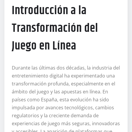
Introducción a la
Transformación del
Juego en Línea
Durante las últimas dos décadas, la industria del
entretenimiento digital ha experimentado una
transformación profunda, especialmente en el
ámbito del juego y las apuestas en línea. En
países como España, esta evolución ha sido
impulsada por avances tecnológicos, cambios
regulatorios y la creciente demanda de
experiencias de juego más seguras, innovadoras
y accesibles. La aparición de plataformas que