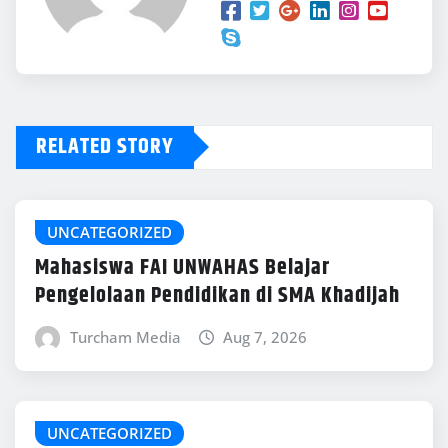
RELATED STORY
UNCATEGORIZED
Mahasiswa FAI UNWAHAS Belajar
Pengelolaan Pendidikan di SMA Khadijah
Turcham Media
Aug 7, 2026
UNCATEGORIZED