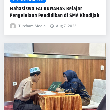
Mahasiswa FAI UNWAHAS Belajar
Pengelolaan Pendidikan di SMA Khadijah
Turcham Media
Aug 7, 2026