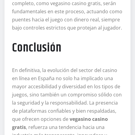
completo, como vegasino casino gratis, serán
fundamentales en este proceso, actuando como
puentes hacia el juego con dinero real, siempre
bajo controles estrictos que protejan al jugador.
Conclusión
En definitiva, la evolución del sector del casino
en línea en España no solo ha implicado una
mayor accesibilidad y diversidad en los tipos de
juegos, sino también un compromiso sólido con
la seguridad y la responsabilidad. La presencia
de plataformas confiables y bien respaldadas,
que ofrecen opciones de
vegasino casino
gratis
, refuerza una tendencia hacia una