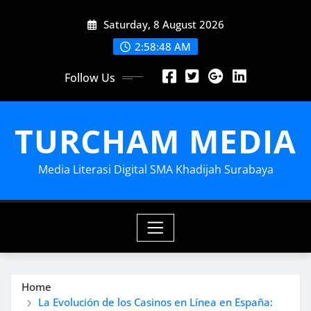
Skip
Saturday, 8 August 2026
to
content
2:58:49 AM
Follow Us
TURCHAM MEDIA
Media Literasi Digital SMA Khadijah Surabaya
Home
La Evolución de los Casinos en Línea en España: