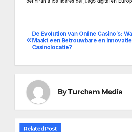
definirán a los líderes del juego digital en Euro
De Evolution van Online Casino’s: Wa
Post
Maakt een Betrouwbare en Innovati
navigation
Casinolocatie?
By
Turcham Media
Related Post