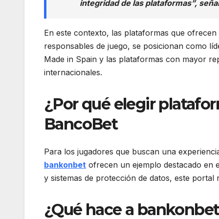
integridad de las plataformas”, señal
En este contexto, las plataformas que ofrecen 
responsables de juego, se posicionan como líde
Made in Spain y las plataformas con mayor re
internacionales.
¿Por qué elegir platafo
BancoBet
Para los jugadores que buscan una experienci
bankonbet
ofrecen un ejemplo destacado en el 
y sistemas de protección de datos, este portal 
¿Qué hace a bankonbet