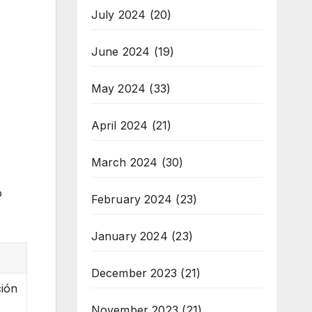
July 2024
(20)
June 2024
(19)
May 2024
(33)
April 2024
(21)
March 2024
(30)
o
February 2024
(23)
January 2024
(23)
December 2023
(21)
ción
November 2023
(21)