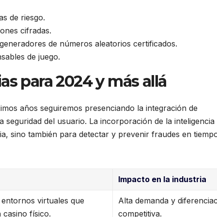
s de riesgo.
ones cifradas.
 generadores de números aleatorios certificados.
nsables de juego.
as para 2024 y más allá
óximos años seguiremos presenciando la integración de
a seguridad del usuario. La incorporación de la inteligencia
ncia, sino también para detectar y prevenir fraudes en tiemp
Impacto en la industria
 entornos virtuales que
Alta demanda y diferencia
casino físico.
competitiva.