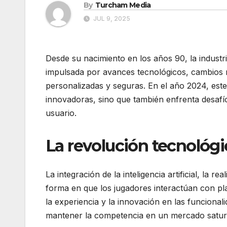
By
Turcham Media
JUL 9, 2025
Desde su nacimiento en los años 90, la industri
impulsada por avances tecnológicos, cambios r
personalizadas y seguras. En el año 2024, este
innovadoras, sino que también enfrenta desafío
usuario.
La revolución tecnológic
La integración de la inteligencia artificial, la 
forma en que los jugadores interactúan con pl
la experiencia y la innovación en las funcional
mantener la competencia en un mercado satur