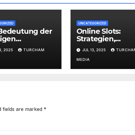
GORIZED
UNCATEGORIZED
Bedeutung der
Online Slots:
tigen
Strategien,
strierung bei
Rechtliche
3, 2025
TURCHAM
JUL 13, 2025
TURCHA
ne-Plattformen
Grundlagen un
Spielinhalte
MEDIA
d fields are marked
*