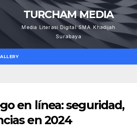
TURCHAM MEDIA
Media Literasi Digital SMA Khadijah
Surabaya
GALLERY
go en línea: seguridad,
ncias en 2024