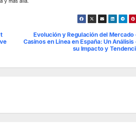
pa y más allá.
t
Evolución y Regulación del Mercado
eve
Casinos en Línea en España: Un Análisis
su Impacto y Tendenc