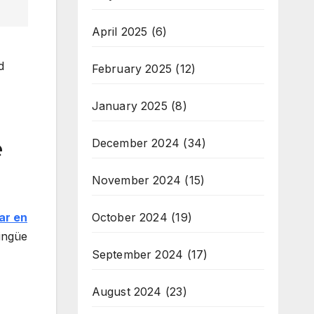
April 2025
(6)
d
February 2025
(12)
January 2025
(8)
e
December 2024
(34)
November 2024
(15)
ar en
October 2024
(19)
lingüe
September 2024
(17)
August 2024
(23)