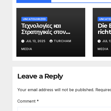
UNCATEGORIZED
UNCATE
Τεχνολογίες και
Die 
Στρατηγικές στον
rich
Κλάδο των Εικονικών
Regi
JUL 13, 2025
TURCHAM
JUL 1
Καζίνο
Onli
MEDIA
MEDIA
Leave a Reply
Your email address will not be published.
Require
Comment
*