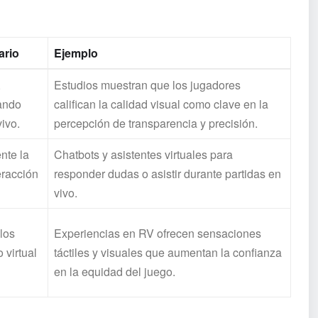
ario
Ejemplo
,
Estudios muestran que los jugadores
nando
califican la calidad visual como clave en la
vivo.
percepción de transparencia y precisión.
nte la
Chatbots y asistentes virtuales para
eracción
responder dudas o asistir durante partidas en
vivo.
los
Experiencias en RV ofrecen sensaciones
 virtual
táctiles y visuales que aumentan la confianza
en la equidad del juego.