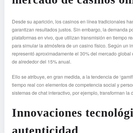
Desde su aparición, los casinos en línea tradicionales h
garantizan resultados justos. Sin embargo, la demanda po
plataformas en vivo, que utilizan transmisión en tiempo r
para simular la atmósfera de un casino físico. Según un i
representó aproximadamente el 30% del mercado global d
de alrededor del 15% anual.
Ello se atribuye, en gran medida, a la tendencia de ‘gamif
tiempo real con elementos de competencia social y person
sistemas de chat interactivo, por ejemplo, transforman la
Innovaciones tecnológi
autenticidad