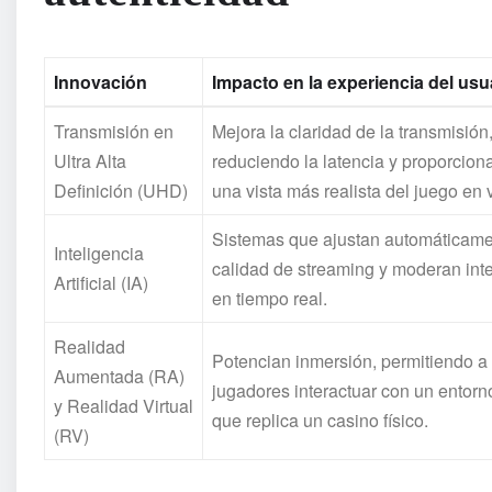
Innovación
Impacto en la experiencia del usu
Transmisión en
Mejora la claridad de la transmisión
Ultra Alta
reduciendo la latencia y proporcio
Definición (UHD)
una vista más realista del juego en 
Sistemas que ajustan automáticame
Inteligencia
calidad de streaming y moderan int
Artificial (IA)
en tiempo real.
Realidad
Potencian inmersión, permitiendo a 
Aumentada (RA)
jugadores interactuar con un entorno
y Realidad Virtual
que replica un casino físico.
(RV)