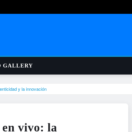
O GALLERY
tenticidad y la innovación
en vivo: la