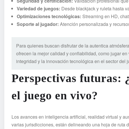
Seguridad y certificación:
Validación profesional que 
Variedad de juegos:
Desde blackjack y ruleta hasta va
Optimizaciones tecnológicas:
Streaming en HD, chat 
Soporte al jugador:
Atención personalizada y recursos
Para quienes buscan disfrutar de la autentica atmósfera
ofrecen la mejor calidad y confiabilidad, como jugar e
integridad y la innovación tecnológica en el sector del 
Perspectivas futuras: 
el juego en vivo?
Los avances en inteligencia artificial, realidad virtual y
varias jurisdicciones, están delineando una hoja de ruta