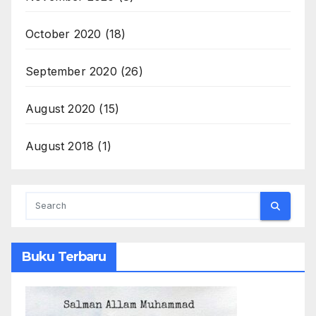
October 2020
(18)
September 2020
(26)
August 2020
(15)
August 2018
(1)
Buku Terbaru