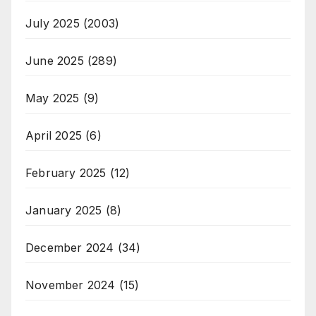
July 2025
(2003)
June 2025
(289)
May 2025
(9)
April 2025
(6)
February 2025
(12)
January 2025
(8)
December 2024
(34)
November 2024
(15)