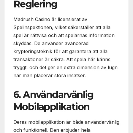
Reglering
Madrush Casino är licensierat av
Spelinspektionen, vilket säkerställer att alla
spel är rättvisa och att spelarnas information
skyddas. De använder avancerad
krypteringsteknik för att garantera att alla
transaktioner är säkra. Att spela här känns
tryggt, och det ger en extra dimension av lugn
när man placerar stora insatser.
6. Användarvänlig
Mobilapplikation
Deras mobilapplikation är både användarvänlig
och funktionell. Den erbjuder hela