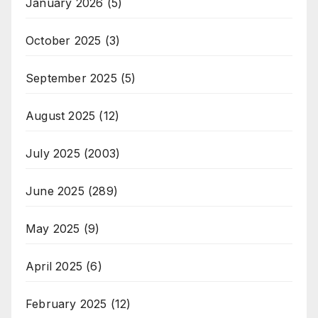
January 2026
(5)
October 2025
(3)
September 2025
(5)
August 2025
(12)
July 2025
(2003)
June 2025
(289)
May 2025
(9)
April 2025
(6)
February 2025
(12)