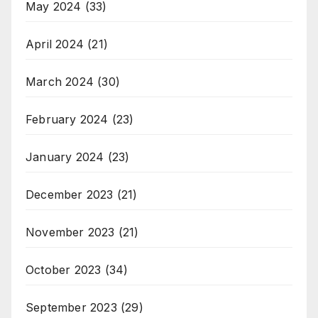
May 2024
(33)
April 2024
(21)
March 2024
(30)
February 2024
(23)
January 2024
(23)
December 2023
(21)
November 2023
(21)
October 2023
(34)
September 2023
(29)