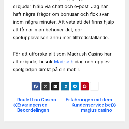
erbjuder hjälp via chatt och e-post. Jag har
haft några frågor om bonusar och fick svar
inom några minuter. Att veta att det finns hjälp
att få när man behöver det, gör
spelupplevelsen ännu mer tillfredsställande.
För att utforska allt som Madrush Casino har
att erbjuda, besök
Madrush
idag och upplev
spelglädjen direkt på din mobil.
Roulettino Casino
Erfahrungen mit dem
Post
Ervaringen en
Kundenservice bei
Beoordelingen
magius casino
navigation