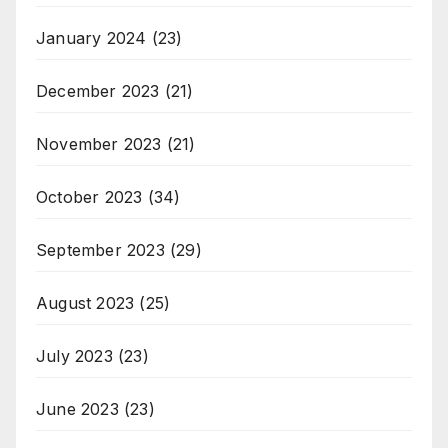
January 2024
(23)
December 2023
(21)
November 2023
(21)
October 2023
(34)
September 2023
(29)
August 2023
(25)
July 2023
(23)
June 2023
(23)