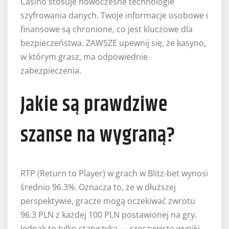
Casino stosuje nowoczesne technologie
szyfrowania danych. Twoje informacje osobowe i
finansowe są chronione, co jest kluczowe dla
bezpieczeństwa. ZAWSZE upewnij się, że kasyno,
w którym grasz, ma odpowiednie
zabezpieczenia.
Jakie są prawdziwe
szanse na wygraną?
RTP (Return to Player) w grach w Blitz-bet wynosi
średnio 96.3%. Oznacza to, że w dłuższej
perspektywie, gracze mogą oczekiwać zwrotu
96.3 PLN z każdej 100 PLN postawionej na gry.
Jednak to tylko statystyka — rzeczywiste wyniki