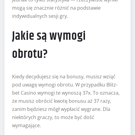
mogą się znacznie różnić na podstawie
indywidualnych sesji gry.
Jakie są wymogi
obrotu?
Kiedy decydujesz się na bonusy, musisz wziąć
pod uwagę wymogi obrotu. W przypadku Blitz-
bet Casino wymogi te wynoszą 37x. To oznacza,
że musisz obrócić kwotę bonusu aż 37 razy,
zanim będziesz mógł wypłacić wygrane. Dla
niektórych graczy, to może być dość
wymagające.