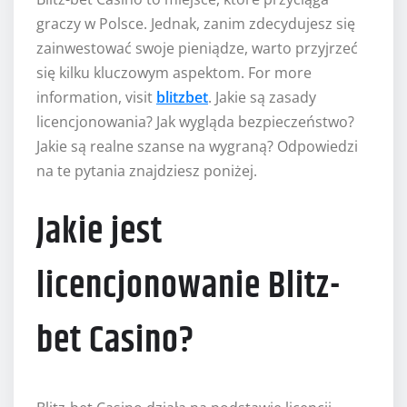
graczy w Polsce. Jednak, zanim zdecydujesz się
zainwestować swoje pieniądze, warto przyjrzeć
się kilku kluczowym aspektom. For more
information, visit
blitzbet
. Jakie są zasady
licencjonowania? Jak wygląda bezpieczeństwo?
Jakie są realne szanse na wygraną? Odpowiedzi
na te pytania znajdziesz poniżej.
Jakie jest
licencjonowanie Blitz-
bet Casino?