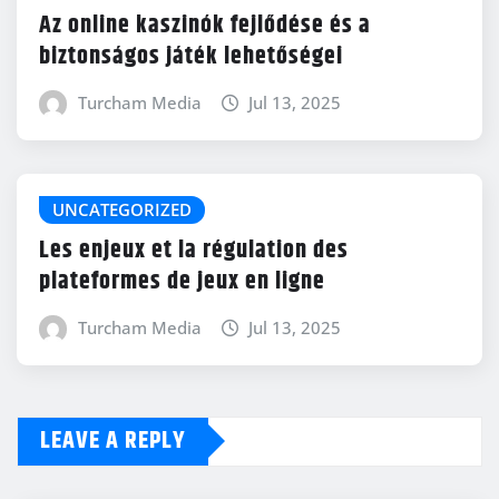
Az online kaszinók fejlődése és a
biztonságos játék lehetőségei
Turcham Media
Jul 13, 2025
UNCATEGORIZED
Les enjeux et la régulation des
plateformes de jeux en ligne
Turcham Media
Jul 13, 2025
LEAVE A REPLY