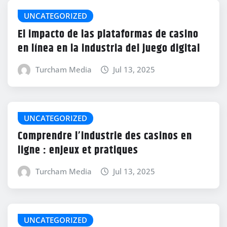
UNCATEGORIZED
El impacto de las plataformas de casino
en línea en la industria del juego digital
Turcham Media
Jul 13, 2025
UNCATEGORIZED
Comprendre l’industrie des casinos en
ligne : enjeux et pratiques
Turcham Media
Jul 13, 2025
UNCATEGORIZED