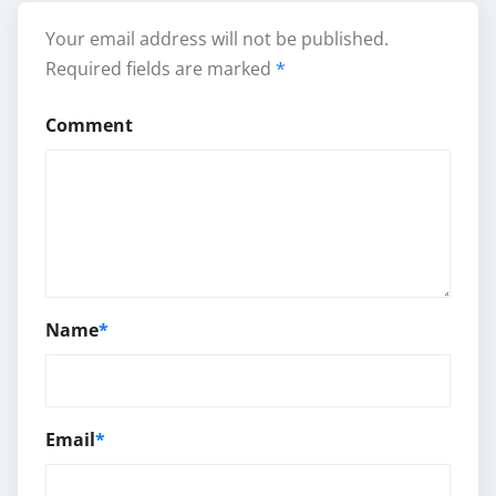
Your email address will not be published.
Required fields are marked
*
Comment
Name
*
Email
*