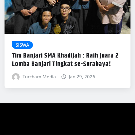
SISWA
Tim Banjari SMA Khadijah : Raih Juara 2
Lomba Banjari Tingkat se-Surabaya!
Turcham Media
Jan 29, 2026