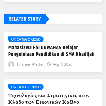
RELATED STORY
UNCATEGORIZED
Mahasiswa FAI UNWAHAS Belajar
Pengelolaan Pendidikan di SMA Khadijah
Turcham Media
Aug 7, 2026
UNCATEGORIZED
Τεχνολογίες και Στρατηγικές στον
Κλάδο των Εικονικών Καζίνο