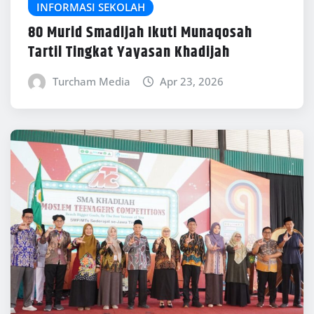
INFORMASI SEKOLAH
80 Murid Smadijah Ikuti Munaqosah
Tartil Tingkat Yayasan Khadijah
Turcham Media
Apr 23, 2026