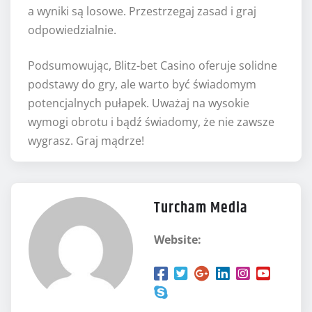
a wyniki są losowe. Przestrzegaj zasad i graj
odpowiedzialnie.
Podsumowując, Blitz-bet Casino oferuje solidne
podstawy do gry, ale warto być świadomym
potencjalnych pułapek. Uważaj na wysokie
wymogi obrotu i bądź świadomy, że nie zawsze
wygrasz. Graj mądrze!
Turcham Media
Website: