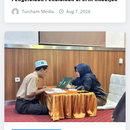
Turcham Media
Aug 7, 2026