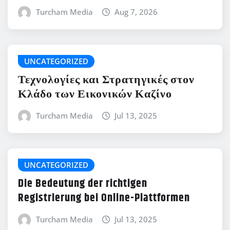
Turcham Media
Aug 7, 2026
UNCATEGORIZED
Τεχνολογίες και Στρατηγικές στον
Κλάδο των Εικονικών Καζίνο
Turcham Media
Jul 13, 2025
UNCATEGORIZED
Die Bedeutung der richtigen
Registrierung bei Online-Plattformen
Turcham Media
Jul 13, 2025