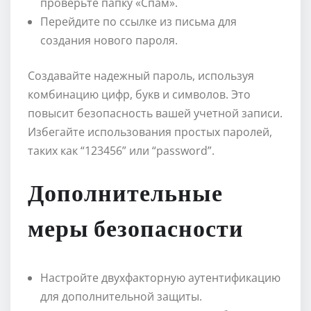
проверьте папку «Спам».
Перейдите по ссылке из письма для
создания нового пароля.
Создавайте надежный пароль, используя
комбинацию цифр, букв и символов. Это
повысит безопасность вашей учетной записи.
Избегайте использования простых паролей,
таких как “123456” или “password”.
Дополнительные
меры безопасности
Настройте двухфакторную аутентификацию
для дополнительной защиты.