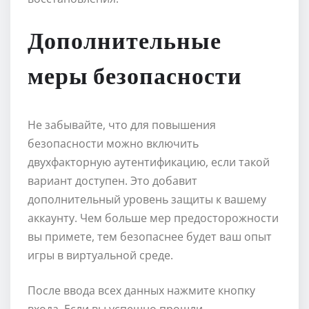
Дополнительные
меры безопасности
Не забывайте, что для повышения
безопасности можно включить
двухфакторную аутентификацию, если такой
вариант доступен. Это добавит
дополнительный уровень защиты к вашему
аккаунту. Чем больше мер предосторожности
вы примете, тем безопаснее будет ваш опыт
игры в виртуальной среде.
После ввода всех данных нажмите кнопку
входа. Если вы успешно прошли