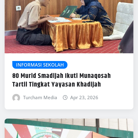
INFORMASI SEKOLAH
80 Murid Smadijah Ikuti Munaqosah
Tartil Tingkat Yayasan Khadijah
Turcham Media
Apr 23, 2026