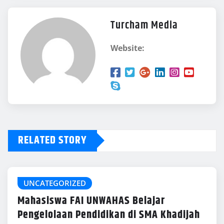
Turcham Media
Website:
RELATED STORY
UNCATEGORIZED
Mahasiswa FAI UNWAHAS Belajar
Pengelolaan Pendidikan di SMA Khadijah