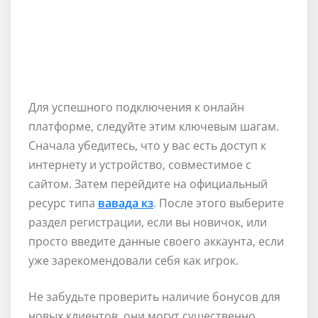
Для успешного подключения к онлайн
платформе, следуйте этим ключевым шагам.
Сначала убедитесь, что у вас есть доступ к
интернету и устройство, совместимое с
сайтом. Затем перейдите на официальный
ресурс типа
вавада кз
. После этого выберите
раздел регистрации, если вы новичок, или
просто введите данные своего аккаунта, если
уже зарекомендовали себя как игрок.
Не забудьте проверить наличие бонусов для
новых клиентов, они могут существенно