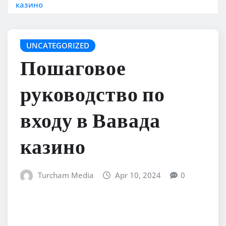
казино
UNCATEGORIZED
Пошаговое
руководство по
входу в Вавада
казино
Turcham Media
Apr 10, 2024
0