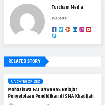
Turcham Media
Website:
RELATED STORY
UNCATEGORIZED
Mahasiswa FAI UNWAHAS Belajar
Pengelolaan Pendidikan di SMA Khadijah