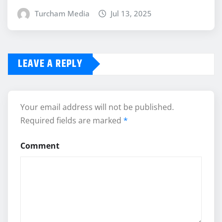
Turcham Media
Jul 13, 2025
LEAVE A REPLY
Your email address will not be published.
Required fields are marked
*
Comment