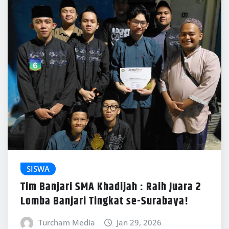
SISWA
Tim Banjari SMA Khadijah : Raih Juara 2
Lomba Banjari Tingkat se-Surabaya!
Turcham Media
Jan 29, 2026