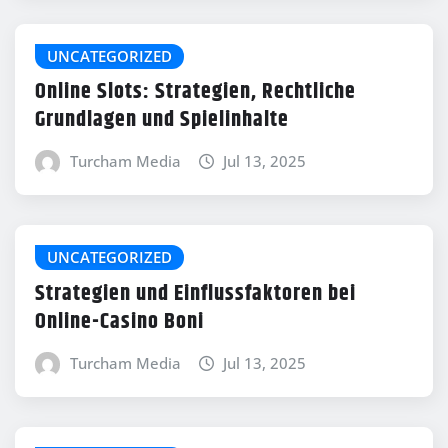
UNCATEGORIZED
Online Slots: Strategien, Rechtliche
Grundlagen und Spielinhalte
Turcham Media
Jul 13, 2025
UNCATEGORIZED
Strategien und Einflussfaktoren bei
Online-Casino Boni
Turcham Media
Jul 13, 2025