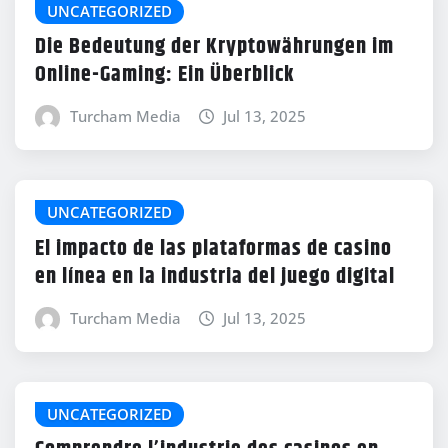
UNCATEGORIZED
Die Bedeutung der Kryptowährungen im
Online-Gaming: Ein Überblick
Turcham Media
Jul 13, 2025
UNCATEGORIZED
El impacto de las plataformas de casino
en línea en la industria del juego digital
Turcham Media
Jul 13, 2025
UNCATEGORIZED