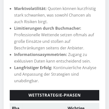
Marktvolatilität:
Quoten können kurzfristig
stark schwanken, was sowohl Chancen als
auch Risiken birgt.
Limitierungen durch Buchmacher:
Professionelle Wettende setzen oftmals auf
große Einsätze und stoßen auf
Beschränkungen seitens der Anbieter.
Informationsasymmetrien:
Zugang zu
exklusiven Daten kann entscheidend sein.
Langfristiger Erfolg:
Kontinuierliche Analyse
und Anpassung der Strategien sind
unabdingbar.
WETTSTRATEGIE-PHASEN
Pha
Wichtige