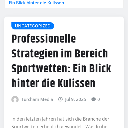
Ein Blick hinter die Kulissen
UNCATEGORIZED
Professionelle
Strategien im Bereich
Sportwetten: Ein Blick
hinter die Kulissen
Turcham Media
Jul 9, 2025
0
In den letzten Jahren hat sich die Branche der
Sportwetten erheblich gewandelt. Was früher