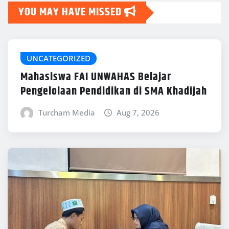
YOU MAY HAVE MISSED
UNCATEGORIZED
Mahasiswa FAI UNWAHAS Belajar
Pengelolaan Pendidikan di SMA Khadijah
Turcham Media
Aug 7, 2026