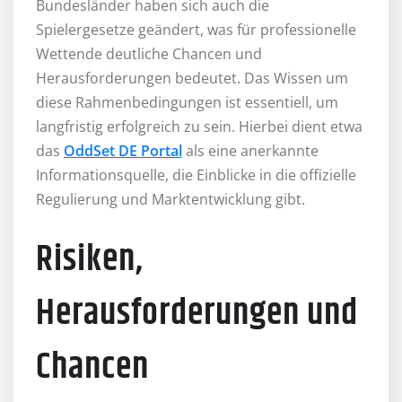
Bundesländer haben sich auch die
Spielergesetze geändert, was für professionelle
Wettende deutliche Chancen und
Herausforderungen bedeutet. Das Wissen um
diese Rahmenbedingungen ist essentiell, um
langfristig erfolgreich zu sein. Hierbei dient etwa
das
OddSet DE Portal
als eine anerkannte
Informationsquelle, die Einblicke in die offizielle
Regulierung und Marktentwicklung gibt.
Risiken,
Herausforderungen und
Chancen