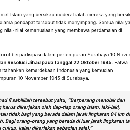
mat Islam yang bersikap moderat ialah mereka yang bersi
elama pendapat tersebut tidak menyimpang. Semua nilai y
g nilai-nilai kemanusiaan yang membawa perdamaian di
.
 turut berpartisipasi dalam pertempuran Surabaya 10 Nov
an Resolusi Jihad pada tanggal 22 Oktober 1945.
Fatwa
mpertahankan kemerdekaan Indonesia yang kemudian
empuran 10 November 1945 di Surabaya.
had fi sabilillah
tersebut yaitu, “Berperang menolak dan
 harus dikerjakan oleh tiap-tiap orang Islam, Iaki-Iaki,
au tidak bagi yang berada dalam jarak Iingkaran 94 km da
Bagi orang-orang yang berada di Iuar jarak Iingkaran ta
ng cukup, kalau dikerjakan sebagian saja).”