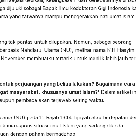
n segala dedikasi, ketangkasan, dan kehebatannya di bid
ga dijuluki sebagai Bapak Ilmu Kedokteran Gigi Indonesia k
 Ulama yang fatwanya mampu menggerakkan hati umat Islam
ng tak pantas untuk dilupakan. Namun, sebagai seorang
 berbasis Nahdlatul Ulama (NU), melihat nama K.H Hasyim
 November membuatku tertarik untuk menilik lebih jauh ter
entuk perjuangan yang beliau lakukan?
Bagaimana cara
gat masyarakat, khususnya umat Islam?’
Dalam artikel in
aupun pembaca akan terjawab seiring waktu.
 ulama (NU) pada 16 Rajab 1344 hijriyah atau bertepatan d
ntuk merespons situasi umat Islam yang sedang dilanda
ruan dengan paham bermadzhab.