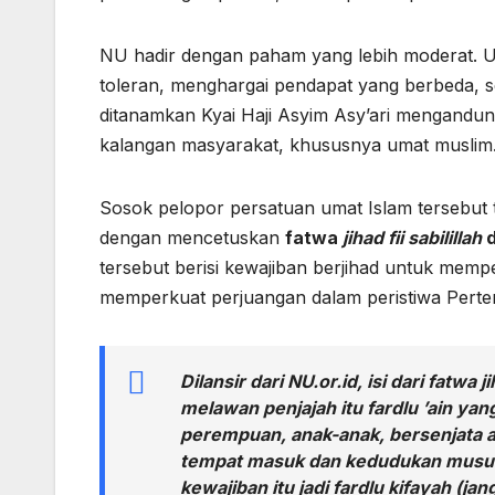
NU hadir dengan paham yang lebih moderat. U
toleran, menghargai pendapat yang berbeda, s
ditanamkan Kyai Haji Asyim Asy’ari mengandun
kalangan masyarakat, khususnya umat muslim
Sosok pelopor persatuan umat Islam tersebut
dengan mencetuskan
fatwa
jihad fii sabilillah
d
tersebut berisi kewajiban berjihad untuk me
memperkuat perjuangan dalam peristiwa Pert
Dilansir dari NU.or.id, isi dari fatwa
ji
melawan penjajah itu fardlu ’ain yang
perempuan, anak-anak, bersenjata at
tempat masuk dan kedudukan musuh. 
kewajiban itu jadi fardlu kifayah (ja