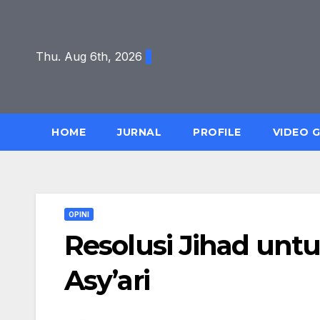
Skip
to
content
Thu. Aug 6th, 2026
HOME
JURNAL
PROFILE
VIDEO 
OPINI
Resolusi Jihad untu
Asy’ari