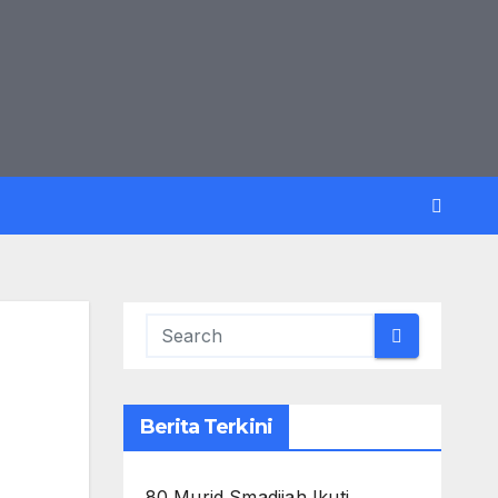
Berita Terkini
80 Murid Smadijah Ikuti