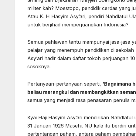
tenang dan bijaksana? Mayjen Soengkono denga
militer kah? Moestopo, pendidik cerdas yang ju
Atau K. H Hasyim Asy’ari, pendiri Nahdlatul
untuk berjihad memperjuangkan Indonesia?
Semua pahlawan tentu mempunyai jasa-jasa ya
pelajar yang menempuh pendidikan di sekolah
Asy’ari hadir dalam daftar tokoh perjuangan 10
sosoknya.
Pertanyaan-pertanyaan seperti,
‘Bagaimana b
beliau merangkul dan membangkitkan seman
semua yang menjadi rasa penasaran penulis m
Kyai Haji Hasyim Asy’ari mendirikan Nahdlatul
31 Januari 1926 Masehi. NU kala itu berdiri u
pertentangan paham, antara paham pembaha